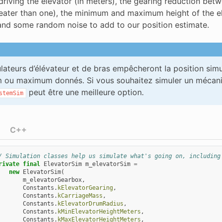
driving the elevator (in meters), the gearing reduction be
eater than one), the minimum and maximum height of the ele
 and some random noise to add to our position estimate.
lateurs d’élévateur et de bras empêcheront la position si
 ou maximum donnés. Si vous souhaitez simuler un mécanis
peut être une meilleure option.
stemSim
C++
/ Simulation classes help us simulate what's going on, including
rivate
final
ElevatorSim
m_elevatorSim
=
new
ElevatorSim
(
m_elevatorGearbox
,
Constants
.
kElevatorGearing
,
Constants
.
kCarriageMass
,
Constants
.
kElevatorDrumRadius
,
Constants
.
kMinElevatorHeightMeters
,
Constants
.
kMaxElevatorHeightMeters
,