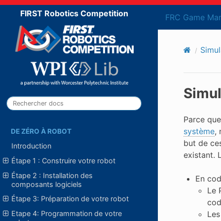
FIRST Robotics Competition
FRC Game Man
Simul
Simul
Parce qu
système
,
DE ZÉRO À ROBOT
but de ce
Introduction
existant. 
Étape 1 : Construire votre robot
Étape 2 : Installation des
En cod
composants logiciels
Le 
Étape 3: Préparation de votre robot
cod
Etape 4: Programmation de votre
Les