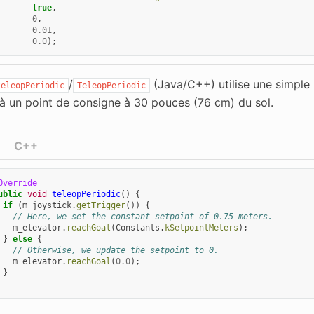
true
,
0
,
0.01
,
0.0
);
/
(Java/C++) utilise une simple
teleopPeriodic
TeleopPeriodic
 à un point de consigne à 30 pouces (76 cm) du sol.
C++
Override
ublic
void
teleopPeriodic
()
{
if
(
m_joystick
.
getTrigger
())
{
// Here, we set the constant setpoint of 0.75 meters.
m_elevator
.
reachGoal
(
Constants
.
kSetpointMeters
);
}
else
{
// Otherwise, we update the setpoint to 0.
m_elevator
.
reachGoal
(
0.0
);
}