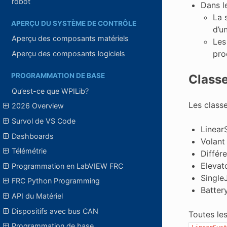
robot
Dans l
La 
APERÇU DU SYSTÈME DE CONTRÔLE
d’u
Aperçu des composants matériels
Les
pro
Aperçu des composants logiciels
PROGRAMMATION DE BASE
Classe
Qu’est-ce que WPILib?
Les class
2026 Overview
Survol de VS Code
Linear
Dashboards
Volant 
Télémétrie
Différe
Elevat
Programmation en LabVIEW FRC
Single
FRC Python Programming
Batter
API du Matériel
Dispositifs avec bus CAN
Toutes les
Programmation de base