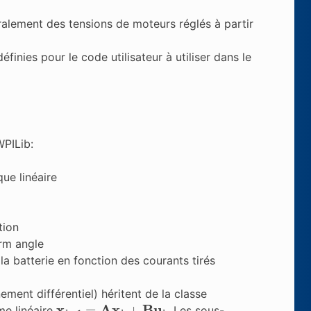
ralement des tensions de moteurs réglés à partir
finies pour le code utilisateur à utiliser dans le
WPILib:
ue linéaire
tion
rm angle
la batterie en fonction des courants tirés
ement différentiel) héritent de la classe
x
k
+
1
=
A
x
k
+
B
u
k
me linéaire
. Les sous-