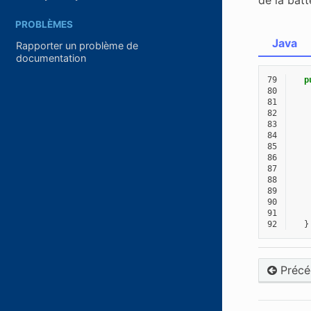
PROBLÈMES
Java
Rapporter un problème de
documentation
79
p
80
81
82
83
84
85
86
87
88
89
90
91
92
}
Précé