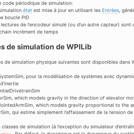
e code périodique de simulation:
simulation
état
est mise à jour en utilisant les
Entrées
, géné
ne boucle PID
 lectures de l’encodeur simulé (ou d’un autre capteur) sont dé
chain incrément de temps
s de simulation de WPILib
es de simulation physique suivantes sont disponibles dans 
SystemSim, pour la modélisation de systèmes avec dynamiq
d’inertie
ntielDrivetrainSim
orSim, which models gravity in the direction of elevator mo
JointedArmSim, which models gravity proportional to the a
ySim, qui estime simplement l’affaissement de la tension de 
 classes de simulation (à l’exception du simulateur d’entraîn
. Par défaut, la dynamique est la dynamique du systè