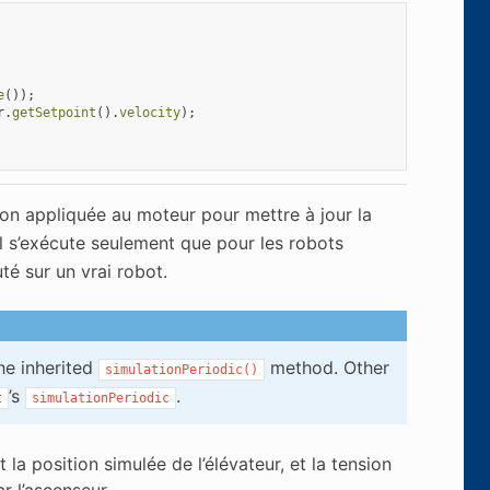
e
());
r
.
getSetpoint
().
velocity
);
ion appliquée au moteur pour mettre à jour la
l s’exécute seulement que pour les robots
té sur un vrai robot.
he inherited
method. Other
simulationPeriodic()
’s
.
t
simulationPeriodic
 la position simulée de l’élévateur, et la tension
ar l’ascenseur.