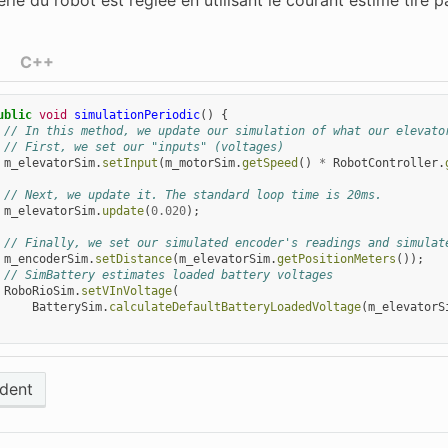
C++
ublic
void
simulationPeriodic
()
{
// In this method, we update our simulation of what our elevato
// First, we set our "inputs" (voltages)
m_elevatorSim
.
setInput
(
m_motorSim
.
getSpeed
()
*
RobotController
.
// Next, we update it. The standard loop time is 20ms.
m_elevatorSim
.
update
(
0.020
);
// Finally, we set our simulated encoder's readings and simulat
m_encoderSim
.
setDistance
(
m_elevatorSim
.
getPositionMeters
());
// SimBattery estimates loaded battery voltages
RoboRioSim
.
setVInVoltage
(
BatterySim
.
calculateDefaultBatteryLoadedVoltage
(
m_elevatorS
dent