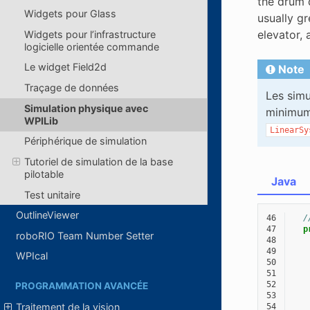
the drum 
Widgets pour Glass
usually gr
elevator,
Widgets pour l’infrastructure
logicielle orientée commande
Le widget Field2d
Note
Traçage de données
Les simu
Simulation physique avec
minimum
WPILib
LinearSy
Périphérique de simulation
Tutoriel de simulation de la base
pilotable
Java
Test unitaire
OutlineViewer
46
/
47
p
roboRIO Team Number Setter
48
49
WPIcal
50
51
52
PROGRAMMATION AVANCÉE
53
Traitement de la vision
54