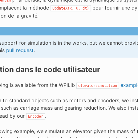
emSim
emplacent la méthode
pour fournir une dy
UpdateX(x,
u,
dt)
on de la gravité.
upport for simulation is in the works, but we cannot provi
his
pull request
.
ation dans le code utilisateur
wing is available from the WPILib
exampl
elevatorsimulation
on to standard objects such as motors and encoders, we ins
 such as carriage mass and gearing reduction. We also inst
read by our
.
Encoder
lowing example, we simulate an elevator given the mass of t