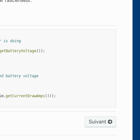
r is doing
getBatteryVoltage
());
ed battery voltage
im
.
getCurrentDrawAmps
()));
Suivant