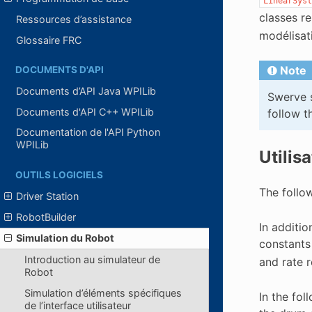
LinearSyst
classes r
Ressources d’assistance
modélisati
Glossaire FRC
Note
DOCUMENTS D'API
Documents d’API Java WPILib
Swerve s
Documents d'API C++ WPILib
follow t
Documentation de l'API Python
WPILib
Utilis
OUTILS LOGICIELS
The follo
Driver Station
RobotBuilder
In additi
Simulation du Robot
constants
Introduction au simulateur de
and rate 
Robot
Simulation d’éléments spécifiques
In the fol
de l’interface utilisateur