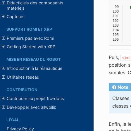
Didacticiels des composants
 99
matériels
100
101
Capteurs
102
103
SUPPORT ROMI ET XRP
104
105
Premiers pas avec Romi
106
Getting Started with XRP
Puis,
simu
MISE EN RÉSEAU DU ROBOT
position s
Introduction à la réseautique
simulés. C
Utilitaires réseau
Note
CONTRIBUTION
Classes
Contribuer au projet frc-docs
classes 
Développer avec allwpilib
LÉGAL
Enfin, la 
Privacy Policy
de la batt