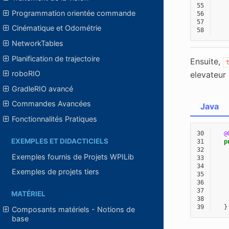
55
Programmation orientée commande
56
57
Cinématique et Odométrie
58
NetworkTables
Planification de trajectoire
Ensuite,
roboRIO
elevateur
GradleRIO avancé
Commandes Avancées
Java
Fonctionnalités Pratiques
30
@
EXEMPLES ET DIDACTICIELS
31
p
32
Exemples fournis de Projets WPILib
33
34
Exemples de projets tiers
35
36
37
MATÉRIEL
38
39
}
Composants matériels - Notions de
base