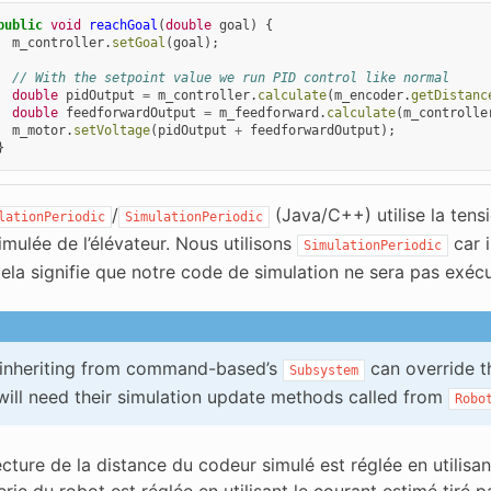
public
void
reachGoal
(
double
goal
)
{
m_controller
.
setGoal
(
goal
);
// With the setpoint value we run PID control like normal
double
pidOutput
=
m_controller
.
calculate
(
m_encoder
.
getDistanc
double
feedforwardOutput
=
m_feedforward
.
calculate
(
m_controlle
m_motor
.
setVoltage
(
pidOutput
+
feedforwardOutput
);
}
/
(Java/C++) utilise la tens
lationPeriodic
SimulationPeriodic
imulée de l’élévateur. Nous utilisons
car i
SimulationPeriodic
ela signifie que notre code de simulation ne sera pas exécu
 inheriting from command-based’s
can override t
Subsystem
will need their simulation update methods called from
Robo
lecture de la distance du codeur simulé est réglée en utilisant
erie du robot est réglée en utilisant le courant estimé tiré p