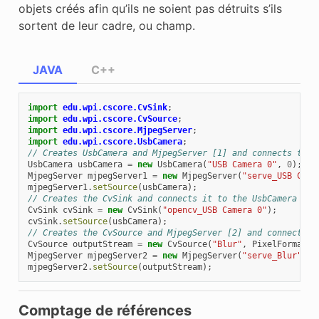
objets créés afin qu’ils ne soient pas détruits s’ils
sortent de leur cadre, ou champ.
JAVA
C++
import
edu.wpi.cscore.CvSink
;
import
edu.wpi.cscore.CvSource
;
import
edu.wpi.cscore.MjpegServer
;
import
edu.wpi.cscore.UsbCamera
;
// Creates UsbCamera and MjpegServer [1] and connects them
UsbCamera
usbCamera
=
new
UsbCamera
(
"USB Camera 0"
,
0
);
MjpegServer
mjpegServer1
=
new
MjpegServer
(
"serve_USB Came
mjpegServer1
.
setSource
(
usbCamera
);
// Creates the CvSink and connects it to the UsbCamera
CvSink
cvSink
=
new
CvSink
(
"opencv_USB Camera 0"
);
cvSink
.
setSource
(
usbCamera
);
// Creates the CvSource and MjpegServer [2] and connects t
CvSource
outputStream
=
new
CvSource
(
"Blur"
,
PixelFormat
.
k
MjpegServer
mjpegServer2
=
new
MjpegServer
(
"serve_Blur"
,
1
mjpegServer2
.
setSource
(
outputStream
);
Comptage de références