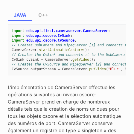
JAVA
C++
import
edu.wpi.first.cameraserver.CameraServer
;
import
edu.wpi.cscore.CvSink
;
import
edu.wpi.cscore.CvSource
;
// Creates UsbCamera and MjpegServer [1] and connects them
CameraServer
.
startAutomaticCapture
();
// Creates the CvSink and connects it to the UsbCamera
CvSink
cvSink
=
CameraServer
.
getVideo
();
// Creates the CvSource and MjpegServer [2] and connects t
CvSource
outputStream
=
CameraServer
.
putVideo
(
"Blur"
,
640
,
L’implémentation de CameraServer effectue les
opérations suivantes au niveau cscore:
CameraServer prend en charge de nombreux
détails tels que la création de noms uniques pour
tous les objets cscore et la sélection automatique
des numéros de port. CameraServer conserve
également un registre de type « singleton » des