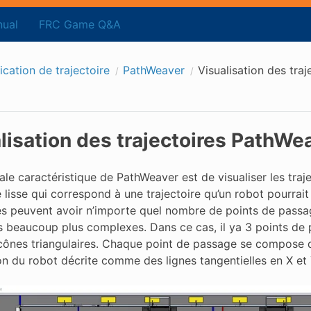
ual
FRC Game Q&A
fication de trajectoire
PathWeaver
Visualisation des tra
lisation des trajectoires PathWe
ale caractéristique de PathWeaver est de visualiser les tra
e lisse qui correspond à une trajectoire qu’un robot pourr
res peuvent avoir n’importe quel nombre de points de passa
s beaucoup plus complexes. Dans ce cas, il ya 3 points de p
cônes triangulaires. Chaque point de passage se compose d’u
ion du robot décrite comme des lignes tangentielles en X et 