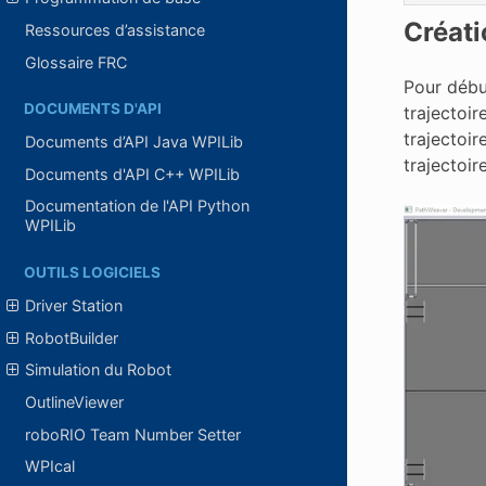
Créatio
Ressources d’assistance
Glossaire FRC
Pour début
DOCUMENTS D'API
trajectoir
trajectoir
Documents d’API Java WPILib
trajectoir
Documents d'API C++ WPILib
Documentation de l'API Python
WPILib
OUTILS LOGICIELS
Driver Station
RobotBuilder
Simulation du Robot
OutlineViewer
roboRIO Team Number Setter
WPIcal