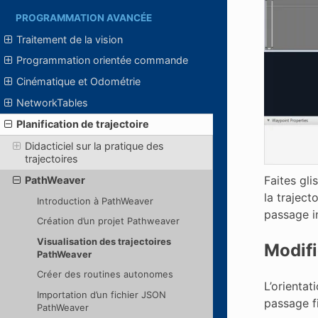
PROGRAMMATION AVANCÉE
Traitement de la vision
Programmation orientée commande
Cinématique et Odométrie
NetworkTables
Planification de trajectoire
Didacticiel sur la pratique des
trajectoires
Faites gli
PathWeaver
la traject
Introduction à PathWeaver
passage in
Création d’un projet Pathweaver
Visualisation des trajectoires
Modifi
PathWeaver
Créer des routines autonomes
L’orientat
Importation d’un fichier JSON
passage fi
PathWeaver