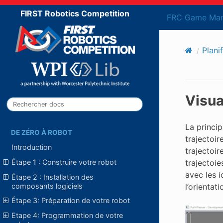
FIRST Robotics Competition
FRC Game Man
Plani
Visua
La princip
DE ZÉRO À ROBOT
trajectoir
Introduction
trajectoi
trajectoie
Étape 1 : Construire votre robot
avec les i
Étape 2 : Installation des
composants logiciels
l’orientat
Étape 3: Préparation de votre robot
Etape 4: Programmation de votre