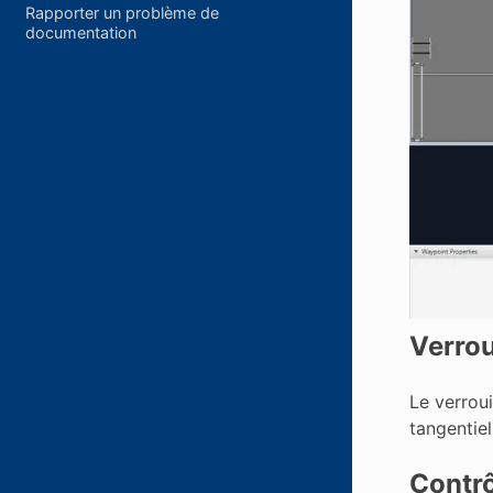
Rapporter un problème de
documentation
Verrou
Le verroui
tangentiel
Contrô