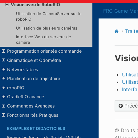
Vision avec le RoboRIO
FRC Game Man
Utilisation de CameraServer sur le
roboRIO
Utilisation de plusieurs caméras
Trait
Interface Web du serveur de
caméra
Programmation orientée commande
Visio
Cinématique et Odométrie
NetworkTables
Utilis
Planification de trajectoire
Utilis
roboRIO
Interf
GradleRIO avancé
Précé
Commandes Avancées
Fonctionnalités Pratiques
EXEMPLES ET DIDACTICIELS
© Droits 
Attributio
Exemples fournis de Projets WPILib