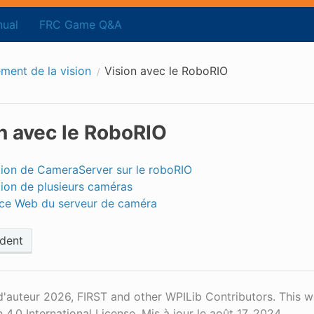
ual
FRC Game Q&A
ement de la vision
Vision avec le RoboRIO
n avec le RoboRIO
ation de CameraServer sur le roboRIO
ation de plusieurs caméras
ace Web du serveur de caméra
dent
d'auteur 2026, FIRST and other WPILib Contributors. This 
n 4.0 International License.
Mis à jour le août 17, 2024.