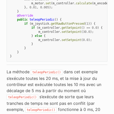
m_motor
.
set
(
m_controller
.
calculate
(
m_encoder
.
g
},
0.01
,
0.005
);
}
@Override
public
teleopPeriodic
()
{
if
(
m_joystick
.
getRawButtonPressed
(
1
))
{
if
(
m_controller
.
getSetpoint
()
==
0.0
)
{
m_controller
.
setSetpoint
(
30.0
);
}
else
{
m_controller
.
setSetpoint
(
0.0
);
}
}
}
}
La méthode
dans cet exemple
teleopPeriodic()
s’exécute toutes les 20 ms, et la mise à jour du
contrôleur est exécutée toutes les 10 ms avec un
décalage de 5 ms à partir du moment où
s’exécute de sorte que leurs
teleopPeriodic()
tranches de temps ne sont pas en conflit (par
exemple,
fonctionne à 0 ms, 20
teleopPeriodic()