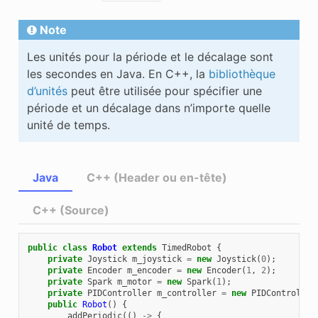
Note
Les unités pour la période et le décalage sont
les secondes en Java. En C++, la
bibliothèque
d’unités
peut être utilisée pour spécifier une
période et un décalage dans n’importe quelle
unité de temps.
Java
C++ (Header ou en-tête)
C++ (Source)
public
class
Robot
extends
TimedRobot
{
private
Joystick
m_joystick
=
new
Joystick
(
0
);
private
Encoder
m_encoder
=
new
Encoder
(
1
,
2
);
private
Spark
m_motor
=
new
Spark
(
1
);
private
PIDController
m_controller
=
new
PIDController
public
Robot
()
{
addPeriodic
(()
->
{