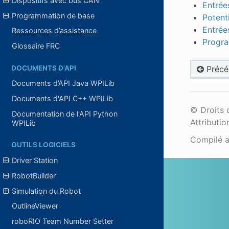
Dispositifs avec bus CAN
Entrées
Programmation de base
Potent
Entrées
Ressources d’assistance
Progra
Glossaire FRC
DOCUMENTS D'API
Précé
Documents d’API Java WPILib
Documents d'API C++ WPILib
© Droits 
Documentation de l'API Python
Attributio
WPILib
Compilé 
OUTILS LOGICIELS
Driver Station
RobotBuilder
Simulation du Robot
OutlineViewer
roboRIO Team Number Setter