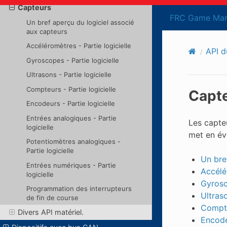
Capteurs
FRC Game Man
Un bref aperçu du logiciel associé
aux capteurs
Accéléromètres - Partie logicielle
API d
Gyroscopes - Partie logicielle
Ultrasons - Partie logicielle
Compteurs - Partie logicielle
Capt
Encodeurs - Partie logicielle
Entrées analogiques - Partie
Les capteu
logicielle
met en évi
Potentiomètres analogiques -
Partie logicielle
Un bre
Entrées numériques - Partie
Accélér
logicielle
Gyrosc
Programmation des interrupteurs
Ultraso
de fin de course
Compte
Divers API matériel.
Encodeu