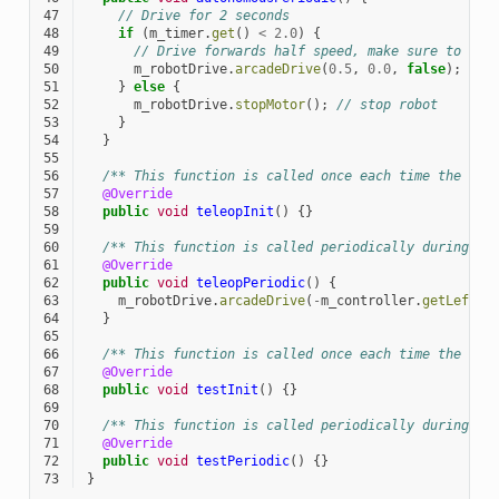
47
// Drive for 2 seconds
48
if
(
m_timer
.
get
()
<
2.0
)
{
49
// Drive forwards half speed, make sure to tur
50
m_robotDrive
.
arcadeDrive
(
0.5
,
0.0
,
false
);
51
}
else
{
52
m_robotDrive
.
stopMotor
();
// stop robot
53
}
54
}
55
56
/** This function is called once each time the rob
57
@Override
58
public
void
teleopInit
()
{}
59
60
/** This function is called periodically during te
61
@Override
62
public
void
teleopPeriodic
()
{
63
m_robotDrive
.
arcadeDrive
(
-
m_controller
.
getLeftY
(
64
}
65
66
/** This function is called once each time the rob
67
@Override
68
public
void
testInit
()
{}
69
70
/** This function is called periodically during te
71
@Override
72
public
void
testPeriodic
()
{}
73
}