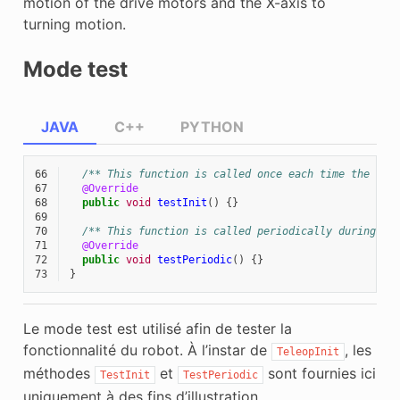
motion of the drive motors and the X-axis to
turning motion.
Mode test
JAVA
C++
PYTHON
66
/** This function is called once each time the rob
67
@Override
68
public
void
testInit
()
{}
69
70
/** This function is called periodically during te
71
@Override
72
public
void
testPeriodic
()
{}
73
}
Le mode test est utilisé afin de tester la
fonctionnalité du robot. À l’instar de
, les
TeleopInit
méthodes
et
sont fournies ici
TestInit
TestPeriodic
uniquement à des fins d’illustration.