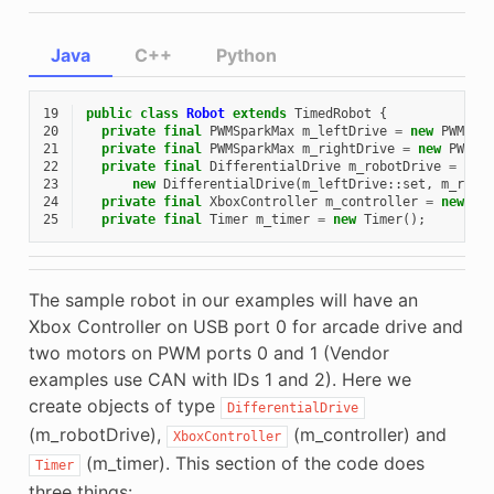
Java
C++
Python
19
public
class
Robot
extends
TimedRobot
{
20
private
final
PWMSparkMax
m_leftDrive
=
new
PWMSpa
21
private
final
PWMSparkMax
m_rightDrive
=
new
PWMSp
22
private
final
DifferentialDrive
m_robotDrive
=
23
new
DifferentialDrive
(
m_leftDrive
::
set
,
m_righ
24
private
final
XboxController
m_controller
=
new
Xb
25
private
final
Timer
m_timer
=
new
Timer
();
The sample robot in our examples will have an
Xbox Controller on USB port 0 for arcade drive and
two motors on PWM ports 0 and 1 (Vendor
examples use CAN with IDs 1 and 2). Here we
create objects of type
DifferentialDrive
(m_robotDrive),
(m_controller) and
XboxController
(m_timer). This section of the code does
Timer
three things: