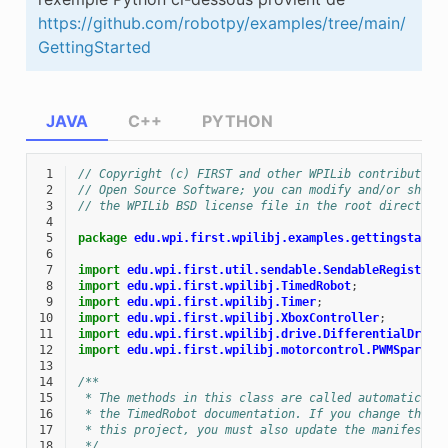
https://github.com/robotpy/examples/tree/main/
GettingStarted
JAVA
C++
PYTHON
 1
// Copyright (c) FIRST and other WPILib contributors
 2
// Open Source Software; you can modify and/or share
 3
// the WPILib BSD license file in the root directory
 4
 5
package
edu.wpi.first.wpilibj.examples.gettingstarte
 6
 7
import
edu.wpi.first.util.sendable.SendableRegistry
;
 8
import
edu.wpi.first.wpilibj.TimedRobot
;
 9
import
edu.wpi.first.wpilibj.Timer
;
10
import
edu.wpi.first.wpilibj.XboxController
;
11
import
edu.wpi.first.wpilibj.drive.DifferentialDrive
12
import
edu.wpi.first.wpilibj.motorcontrol.PWMSparkMa
13
14
/**
15
 * The methods in this class are called automaticall
16
 * the TimedRobot documentation. If you change the n
17
 * this project, you must also update the manifest f
18
 */