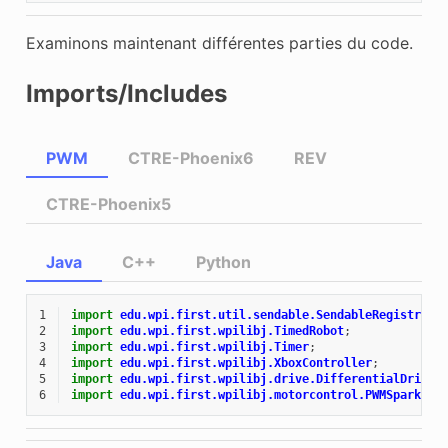
Examinons maintenant différentes parties du code.
Imports/Includes
PWM
CTRE-Phoenix6
REV
CTRE-Phoenix5
Java
C++
Python
1
import
edu.wpi.first.util.sendable.SendableRegistry
;
2
import
edu.wpi.first.wpilibj.TimedRobot
;
3
import
edu.wpi.first.wpilibj.Timer
;
4
import
edu.wpi.first.wpilibj.XboxController
;
5
import
edu.wpi.first.wpilibj.drive.DifferentialDrive
;
6
import
edu.wpi.first.wpilibj.motorcontrol.PWMSparkMax