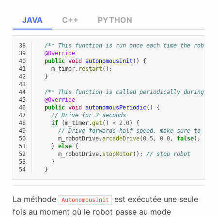
JAVA
C++
PYTHON
38
/** This function is run once each time the robot 
39
@Override
40
public
void
autonomousInit
()
{
41
m_timer
.
restart
();
42
}
43
44
/** This function is called periodically during au
45
@Override
46
public
void
autonomousPeriodic
()
{
47
// Drive for 2 seconds
48
if
(
m_timer
.
get
()
<
2.0
)
{
49
// Drive forwards half speed, make sure to tur
50
m_robotDrive
.
arcadeDrive
(
0.5
,
0.0
,
false
);
51
}
else
{
52
m_robotDrive
.
stopMotor
();
// stop robot
53
}
54
}
La méthode
est exécutée une seule
AutonomousInit
fois au moment où le robot passe au mode