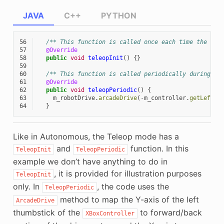
JAVA
C++
PYTHON
56
/** This function is called once each time the rob
57
@Override
58
public
void
teleopInit
()
{}
59
60
/** This function is called periodically during te
61
@Override
62
public
void
teleopPeriodic
()
{
63
m_robotDrive
.
arcadeDrive
(
-
m_controller
.
getLeftY
(
64
}
Like in Autonomous, the Teleop mode has a
and
function. In this
TeleopInit
TeleopPeriodic
example we don’t have anything to do in
, it is provided for illustration purposes
TeleopInit
only. In
, the code uses the
TeleopPeriodic
method to map the Y-axis of the left
ArcadeDrive
thumbstick of the
to forward/back
XBoxController