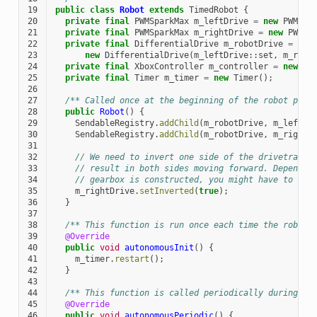
19
public
class
Robot
extends
TimedRobot
{
20
private
final
PWMSparkMax
m_leftDrive
=
new
PWMSpa
21
private
final
PWMSparkMax
m_rightDrive
=
new
PWMSp
22
private
final
DifferentialDrive
m_robotDrive
=
23
new
DifferentialDrive
(
m_leftDrive
::
set
,
m_righ
24
private
final
XboxController
m_controller
=
new
Xb
25
private
final
Timer
m_timer
=
new
Timer
();
26
27
/** Called once at the beginning of the robot prog
28
public
Robot
()
{
29
SendableRegistry
.
addChild
(
m_robotDrive
,
m_leftDr
30
SendableRegistry
.
addChild
(
m_robotDrive
,
m_rightD
31
32
// We need to invert one side of the drivetrain 
33
// result in both sides moving forward. Dependin
34
// gearbox is constructed, you might have to inv
35
m_rightDrive
.
setInverted
(
true
);
36
}
37
38
/** This function is run once each time the robot 
39
@Override
40
public
void
autonomousInit
()
{
41
m_timer
.
restart
();
42
}
43
44
/** This function is called periodically during au
45
@Override
46
public
void
autonomousPeriodic
()
{