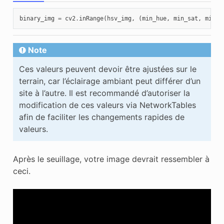
binary_img
=
cv2
.
inRange
(
hsv_img
,
(
min_hue
,
min_sat
,
min_v
Note
Ces valeurs peuvent devoir être ajustées sur le
terrain, car l’éclairage ambiant peut différer d’un
site à l’autre. Il est recommandé d’autoriser la
modification de ces valeurs via NetworkTables
afin de faciliter les changements rapides de
valeurs.
Après le seuillage, votre image devrait ressembler à
ceci.