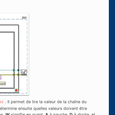
. Il permet de lire la valeur de la chaîne du
VI
étermine ensuite quelles valeurs doivent être
as,
W
signifie en avant,
A
à gauche,
D
à droite, et