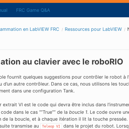
ual
FRC Game Q&A
rammation en LabVIEW FRC
Ressources pour LabVIEW
ation au clavier avec le roboRIO
e fournit quelques suggestions pour contrôler le robot à l’a
u d’un autre contrôleur. Dans ce cas, nous utilisons les tou
ement dans une configuration Tank.
 extrait VI est le code qui devra être inclus dans l’instrume
 code dans le cas “”True”” de la
boucle 1
. Le code ouvre un
n de la boucle, et à chaque itération il lit la touche pressé
nsuite transmise au
dans le projet du robot. Lors
Teleop
VI