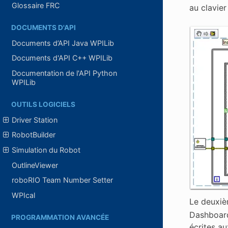
Glossaire FRC
au clavier
DOCUMENTS D'API
Documents d’API Java WPILib
Documents d'API C++ WPILib
Documentation de l'API Python
WPILib
OUTILS LOGICIELS
Driver Station
RobotBuilder
Simulation du Robot
OutlineViewer
roboRIO Team Number Setter
WPIcal
Le deuxièm
Dashboard
PROGRAMMATION AVANCÉE
écrites au