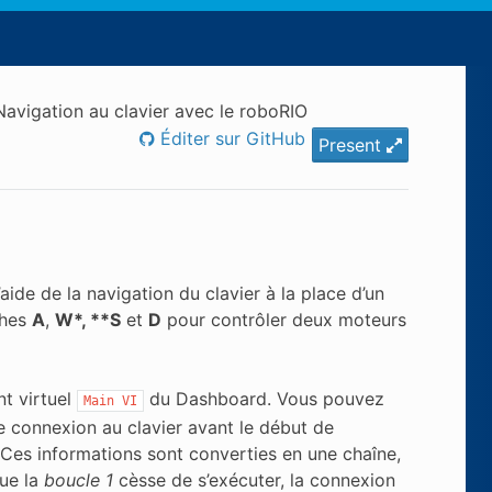
Navigation au clavier avec le roboRIO
Éditer sur GitHub
Present
ide de la navigation du clavier à la place d’un
ches
A
,
W*, **S
et
D
pour contrôler deux moteurs
nt virtuel
du Dashboard. Vous pouvez
Main
VI
e connexion au clavier avant le début de
e. Ces informations sont converties en une chaîne,
que la
boucle 1
cèsse de s’exécuter, la connexion