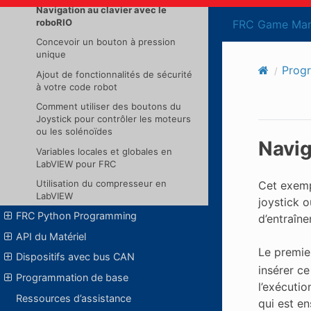
Navigation au clavier avec le
roboRIO
FRC Game Man
Concevoir un bouton à pression
unique
Prog
Ajout de fonctionnalités de sécurité
à votre code robot
Comment utiliser des boutons du
Joystick pour contrôler les moteurs
ou les solénoïdes
Navig
Variables locales et globales en
LabVIEW pour FRC
Utilisation du compresseur en
Cet exempl
LabVIEW
joystick o
FRC Python Programming
d’entraîn
API du Matériel
Le premier
Dispositifs avec bus CAN
insérer ce
Programmation de base
l’exécutio
Ressources d’assistance
qui est e