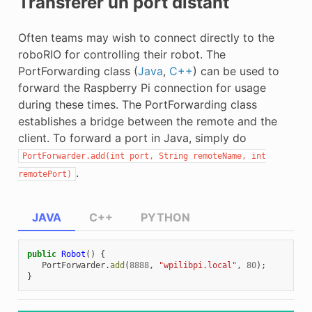
Transférer un port distant
Often teams may wish to connect directly to the
roboRIO for controlling their robot. The
PortForwarding class (
Java
,
C++
) can be used to
forward the Raspberry Pi connection for usage
during these times. The PortForwarding class
establishes a bridge between the remote and the
client. To forward a port in Java, simply do
PortForwarder.add(int
port,
String
remoteName,
int
.
remotePort)
JAVA
C++
PYTHON
public
Robot
()
{
PortForwarder
.
add
(
8888
,
"wpilibpi.local"
,
80
);
}