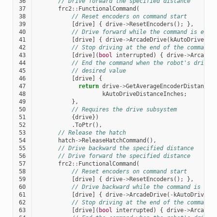
36
// Drive forward the specified distance
37
frc2
::
FunctionalCommand
(
38
// Reset encoders on command start
39
[
drive
]
{
drive
->
ResetEncoders
();
},
40
// Drive forward while the command is exec
41
[
drive
]
{
drive
->
ArcadeDrive
(
kAutoDriveSpe
42
// Stop driving at the end of the command
43
[
drive
](
bool
interrupted
)
{
drive
->
ArcadeD
44
// End the command when the robot's driven
45
// desired value
46
[
drive
]
{
47
return
drive
->
GetAverageEncoderDistance
(
48
kAutoDriveDistanceInches
;
49
},
50
// Requires the drive subsystem
51
{
drive
})
52
.
ToPtr
(),
53
// Release the hatch
54
hatch
->
ReleaseHatchCommand
(),
55
// Drive backward the specified distance
56
// Drive forward the specified distance
57
frc2
::
FunctionalCommand
(
58
// Reset encoders on command start
59
[
drive
]
{
drive
->
ResetEncoders
();
},
60
// Drive backward while the command is exe
61
[
drive
]
{
drive
->
ArcadeDrive
(
-
kAutoDriveSp
62
// Stop driving at the end of the command
63
[
drive
](
bool
interrupted
)
{
drive
->
ArcadeD