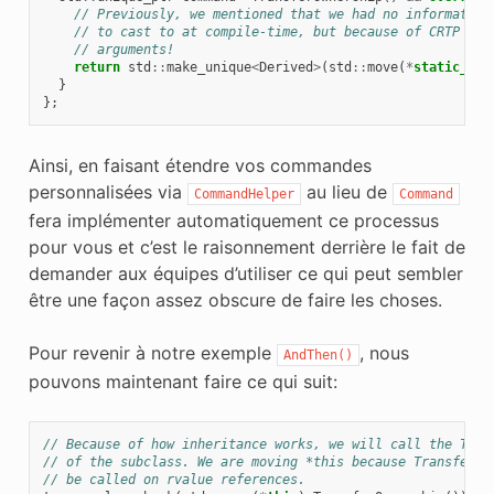
// Previously, we mentioned that we had no information
// to cast to at compile-time, but because of CRTP we 
// arguments!
return
std
::
make_unique
<
Derived
>
(
std
::
move
(
*
static_cas
}
};
Ainsi, en faisant étendre vos commandes
personnalisées via
au lieu de
CommandHelper
Command
fera implémenter automatiquement ce processus
pour vous et c’est le raisonnement derrière le fait de
demander aux équipes d’utiliser ce qui peut sembler
être une façon assez obscure de faire les choses.
Pour revenir à notre exemple
, nous
AndThen()
pouvons maintenant faire ce qui suit:
// Because of how inheritance works, we will call the Tran
// of the subclass. We are moving *this because TransferOw
// be called on rvalue references.