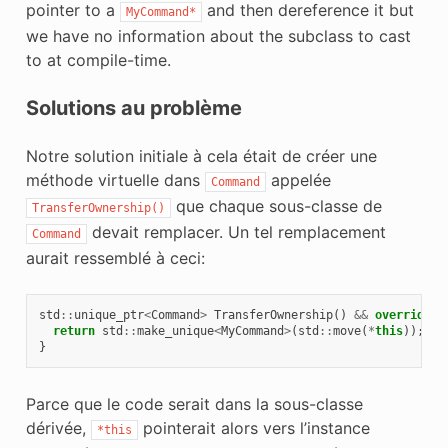
pointer to a
and then dereference it but
MyCommand*
we have no information about the subclass to cast
to at compile-time.
Solutions au problème
Notre solution initiale à cela était de créer une
méthode virtuelle dans
appelée
Command
que chaque sous-classe de
TransferOwnership()
devait remplacer. Un tel remplacement
Command
aurait ressemblé à ceci:
std
::
unique_ptr
<
Command
>
TransferOwnership
()
&&
override
{
return
std
::
make_unique
<
MyCommand
>
(
std
::
move
(
*
this
));
}
Parce que le code serait dans la sous-classe
dérivée,
pointerait alors vers l’instance
*this