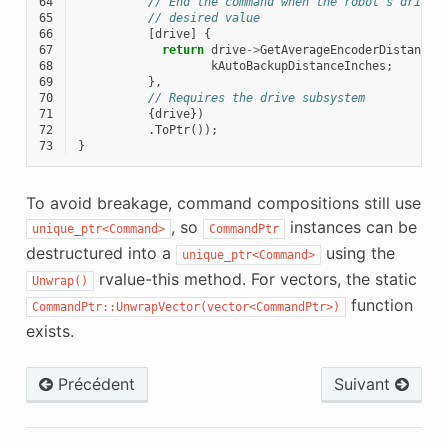
64
// End the command when the robot's driven
65
// desired value
66
[
drive
]
{
67
return
drive
->
GetAverageEncoderDistance
(
68
kAutoBackupDistanceInches
;
69
},
70
// Requires the drive subsystem
71
{
drive
})
72
.
ToPtr
());
73
}
To avoid breakage, command compositions still use
, so
instances can be
unique_ptr<Command>
CommandPtr
destructured into a
using the
unique_ptr<Command>
rvalue-this method. For vectors, the static
Unwrap()
function
CommandPtr::UnwrapVector(vector<CommandPtr>)
exists.
Précédent
Suivant