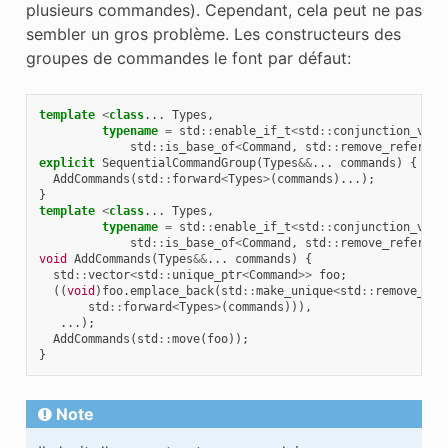
plusieurs commandes). Cependant, cela peut ne pas
sembler un gros problème. Les constructeurs des
groupes de commandes le font par défaut:
template
<
class
...
Types
,
typename
=
std
::
enable_if_t
<
std
::
conjunction_v
<
std
::
is_base_of
<
Command
,
std
::
remove_referenc
explicit
SequentialCommandGroup
(
Types
&&
...
commands
)
{
AddCommands
(
std
::
forward
<
Types
>
(
commands
)...);
}
template
<
class
...
Types
,
typename
=
std
::
enable_if_t
<
std
::
conjunction_v
<
std
::
is_base_of
<
Command
,
std
::
remove_referenc
void
AddCommands
(
Types
&&
...
commands
)
{
std
::
vector
<
std
::
unique_ptr
<
Command
>>
foo
;
((
void
)
foo
.
emplace_back
(
std
::
make_unique
<
std
::
remove_ref
std
::
forward
<
Types
>
(
commands
))),
...);
AddCommands
(
std
::
move
(
foo
));
}
Note