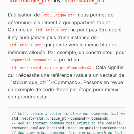
vs.
std::unique_ptr
std::shared_ptr
L’utilisation de
nous permet de
std::unique_ptr
déterminer clairement à qui appartient l’objet.
Comme un
ne peut pas être copié,
std::unique_ptr
il n’y aura jamais plus d’une instance de
qui pointe vers le même bloc de
std::unique_ptr
mémoire allouée. Par exemple, un constructeur pour
prend un
SequentialCommandGroup
. Cela signifie
std::vector<std::unique_ptr<Command>>&&
qu’il nécessite une référence rvalue à un vecteur de
``
std::unique_ptr``<Command>. Passons en revue
un exemple de code étape par étape pour mieux
comprendre cela:
// Let's create a vector to store our commands that we wan
std
::
vector
<
std
::
unique_ptr
<
Command
>>
commands
;
// Add an instant command that prints to the console.
commands
.
emplace_back
(
std
::
make_unique
<
InstantCommand
>
([]{
// Add some other command: this can be something that a us