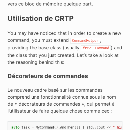
vers ce bloc de mémoire quelque part.
Utilisation de CRTP
You may have noticed that in order to create a new
command, you must extend
,
CommandHelper
providing the base class (usually
) and
frc2::Command
the class that you just created. Let’s take a look at
the reasoning behind this:
Décorateurs de commandes
Le nouveau cadre basé sur les commandes
comprend une fonctionnalité connue sous le nom
de « décorateurs de commandes », qui permet à
l’utilisateur de faire quelque chose comme ceci:
auto
task
=
MyCommand
().
AndThen
([]
{
std
::
cout
<<
"This pr