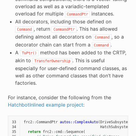
overload as well as a variadic-templated
overload for multiple
instances.
CommandPtr
All decorators, including those defined on
, return
. This has allowed
Command
CommandPtr
defining almost all decorators on
, so a
Command
decorator chain can start from a
.
Command
A
method has been added to the CRTP,
ToPtr()
akin to
. This is useful
TransferOwnership
especially for user-defined command classes, as
well as other command classes that don’t have
factories.
For instance, consider the following from the
HatchbotInlined example project
:
33
frc2
::
CommandPtr
autos::ComplexAuto
(
DriveSubsystem
*
34
HatchSubsystem
*
35
return
frc2
::
cmd
::
Sequence
(