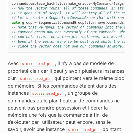
commands
.
emplace_back
(
std
::
make_unique
<
MyCommand
>
(
args
,
ne
// Now the vector "owns" all of these commands. In its cur
// it goes out of scope), it will destroy all of the comma
// Let's create a SequentialCommandGroup that will run the
auto
group
=
SequentialCommandGroup
(
std
::
move
(
commands
));
// Note that we MOVED the vector of commands into the sequ
// command group now has ownership of our commands. When w
// contents (i.e. the unique_ptr instances) are moved into
// Even if the vector were to be destroyed while the comma
// since the vector does not own our commands anymore.
Avec
, il n’y a pas de modèle de
std::shared_ptr
propriété clair car il peut y avoir plusieurs instances
d’un
qui pointent vers le même bloc
std::shared_ptr
de mémoire. Si les commandes étaient dans des
instances
, un groupe de
std::shared_ptr
commandes ou le planificateur de commandes ne
peuvent pas prendre possession et libérer la
mémoire une fois que la commande a fini de
s’exécuter car l’utilisateur peut encore, sans le
savoir, avoir une instance
pointant
std::shared_ptr