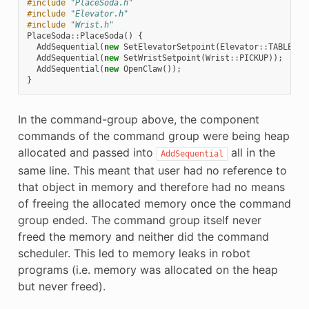
#include
"PlaceSoda.h"
#include
"Elevator.h"
#include
"Wrist.h"
PlaceSoda
::
PlaceSoda
()
{
AddSequential
(
new
SetElevatorSetpoint
(
Elevator
::
TABLE_HE
AddSequential
(
new
SetWristSetpoint
(
Wrist
::
PICKUP
));
AddSequential
(
new
OpenClaw
());
}
In the command-group above, the component
commands of the command group were being heap
allocated and passed into
all in the
AddSequential
same line. This meant that user had no reference to
that object in memory and therefore had no means
of freeing the allocated memory once the command
group ended. The command group itself never
freed the memory and neither did the command
scheduler. This led to memory leaks in robot
programs (i.e. memory was allocated on the heap
but never freed).