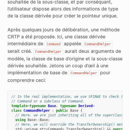
souhaitée de la sous-classe, et par conséquant,
l’utilisateur dispose alors des informations de type
de la classe dérivée pour créer le pointeur unique.
Après quelques jours de délibération, une méthode
CRTP a été proposée. Ici, une classe dérivée
intermédiaire de
appelée
Command
CommandHelper
serait créé.
aurait deux arguments de
CommandHelper
modèle, la classe de base d’origine et la sous-classe
dérivée souhaitée. Jetons un coup d’œil à une
implémentation de base de
pour
CommandHelper
comprendre ceci:
// In the real implementation, we use SFINAE to check that
// Command or a subclass of Command.
template
<
typename
Base
,
typename
Derived
>
class
CommandHelper
:
public
Base
{
// Here, we are just inheriting all of the superclass (b
using
Base
::
Base
;
// Here, we will override the TransferOwnership() method
std
::
unique_ptr
<
Command
>
TransferOwnership
()
&&
override