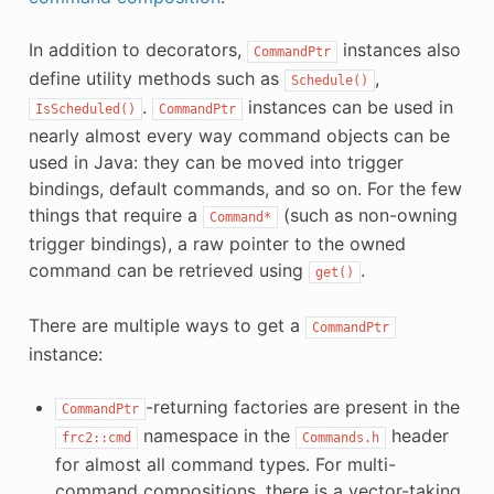
In addition to decorators,
instances also
CommandPtr
define utility methods such as
,
Schedule()
.
instances can be used in
IsScheduled()
CommandPtr
nearly almost every way command objects can be
used in Java: they can be moved into trigger
bindings, default commands, and so on. For the few
things that require a
(such as non-owning
Command*
trigger bindings), a raw pointer to the owned
command can be retrieved using
.
get()
There are multiple ways to get a
CommandPtr
instance:
-returning factories are present in the
CommandPtr
namespace in the
header
frc2::cmd
Commands.h
for almost all command types. For multi-
command compositions, there is a vector-taking