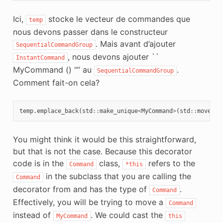
Ici,
stocke le vecteur de commandes que
temp
nous devons passer dans le constructeur
. Mais avant d’ajouter
SequentialCommandGroup
, nous devons ajouter ``
InstantCommand
MyCommand () “” au
.
SequentialCommandGroup
Comment fait-on cela?
temp
.
emplace_back
(
std
::
make_unique
<
MyCommand
>
(
std
::
move
(
*
t
You might think it would be this straightforward,
but that is not the case. Because this decorator
code is in the
class,
refers to the
Command
*this
in the subclass that you are calling the
Command
decorator from and has the type of
.
Command
Effectively, you will be trying to move a
Command
instead of
. We could cast the
MyCommand
this