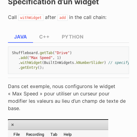
Spécification d’un widget
Call
after
in the call chain:
withWidget
add
JAVA
C++
PYTHON
Shuffleboard
.
getTab
(
"Drive"
)
.
add
(
"Max Speed"
,
1
)
.
withWidget
(
BuiltInWidgets
.
kNumberSlider
)
// specify th
.
getEntry
();
Dans cet exemple, nous configurons le widget
« Max Speed » pour utiliser un curseur pour
modifier les valeurs au lieu d’un champ de texte de
base.