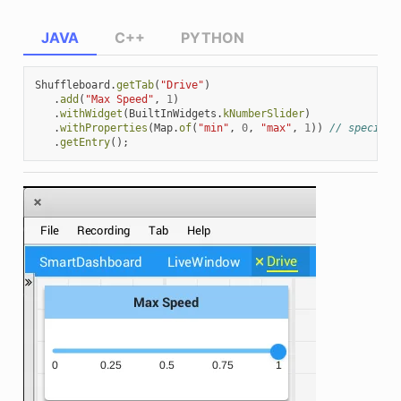
JAVA
C++
PYTHON
Shuffleboard
.
getTab
(
"Drive"
)
.
add
(
"Max Speed"
,
1
)
.
withWidget
(
BuiltInWidgets
.
kNumberSlider
)
.
withProperties
(
Map
.
of
(
"min"
,
0
,
"max"
,
1
))
// specify 
.
getEntry
();