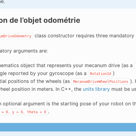
e.
on de l’objet odométrie
class constructor requires three mandatory
umDriveOdometry
tory arguments are:
nematics object that represents your mecanum drive (as a
gle reported by your gyroscope (as a
)
Rotation2d
tial positions of the wheels (as
).
MecanumDriveWheelPositions
heel position in meters. In C++, the
units library
must be us
 optional argument is the starting pose of your robot on th
.
=
0,
y
=
0,
theta
=
0