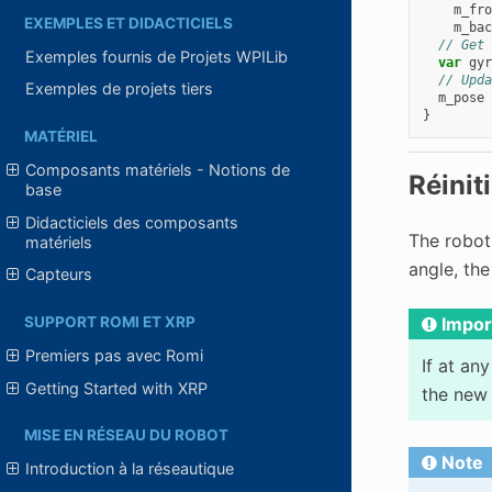
m_fro
EXEMPLES ET DIDACTICIELS
m_bac
// Get 
Exemples fournis de Projets WPILib
var
gyr
// Upda
Exemples de projets tiers
m_pose
}
MATÉRIEL
Composants matériels - Notions de
Réinit
base
Didacticiels des composants
The robot
matériels
angle, the
Capteurs
Impor
SUPPORT ROMI ET XRP
Premiers pas avec Romi
If at an
Getting Started with XRP
the new 
MISE EN RÉSEAU DU ROBOT
Note
Introduction à la réseautique