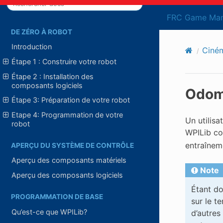
FRC Game Man
DE ZÉRO À ROBOT
Introduction
Ciném
Étape 1 : Construire votre robot
Étape 2 : Installation des
composants logiciels
Odomé
Étape 3: Préparation de votre robot
Etape 4: Programmation de votre
Un utilisa
robot
WPILib co
entraînem
APERÇU DU SYSTÈME DE CONTRÔLE
Aperçu des composants matériels
Note
Aperçu des composants logiciels
Étant do
PROGRAMMATION DE BASE
sur le t
Qu’est-ce que WPILib?
d’autres