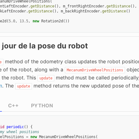
anumDriveWheelPositions
(
ntLeftEncoder
.
getDistance
(),
m_frontRightEncoder
.
getDistance
(),
kLeftEncoder
.
getDistance
(),
m_backRightEncoder
.
getDistance
()
e2d
(
5.0
,
13.5
,
new
Rotation2d
())
 jour de la pose du robot
method of the odometry class updates the robot position
e
e of the robot, along with a
objec
MecanumDriveWheelPositions
 the robot. This
method must be called periodically,
update
m
. The
method returns the new updated pose of the
update
C++
PYTHON
id
periodic
()
{
my wheel positions
elPositions
=
new
MecanumDriveWheelPositions
(