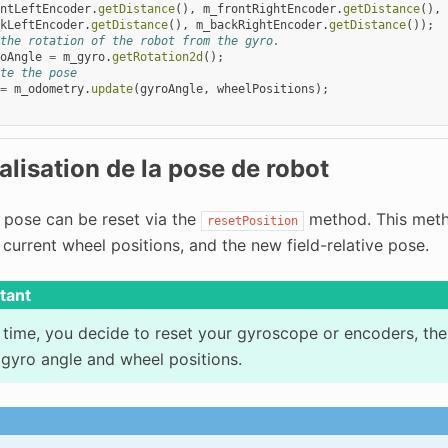
ntLeftEncoder
.
getDistance
(),
m_frontRightEncoder
.
getDistance
(),
kLeftEncoder
.
getDistance
(),
m_backRightEncoder
.
getDistance
());
the rotation of the robot from the gyro.
oAngle
=
m_gyro
.
getRotation2d
();
te the pose
=
m_odometry
.
update
(
gyroAngle
,
wheelPositions
);
ialisation de la pose de robot
 pose can be reset via the
method. This meth
resetPosition
 current wheel positions, and the new field-relative pose.
tant
y time, you decide to reset your gyroscope or encoders, th
gyro angle and wheel positions.