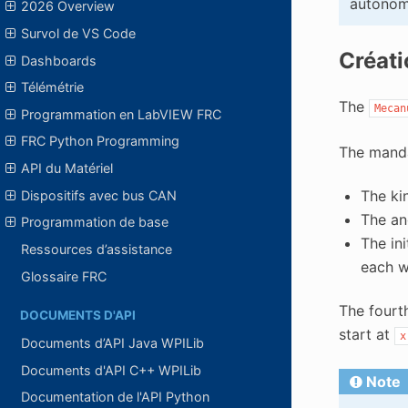
autonom
2026 Overview
Survol de VS Code
Créati
Dashboards
Télémétrie
The
Mecan
Programmation en LabVIEW FRC
FRC Python Programming
The manda
API du Matériel
The ki
Dispositifs avec bus CAN
The an
Programmation de base
The ini
Ressources d’assistance
each w
Glossaire FRC
The fourth
DOCUMENTS D'API
start at
x
Documents d’API Java WPILib
Documents d'API C++ WPILib
Note
Documentation de l'API Python