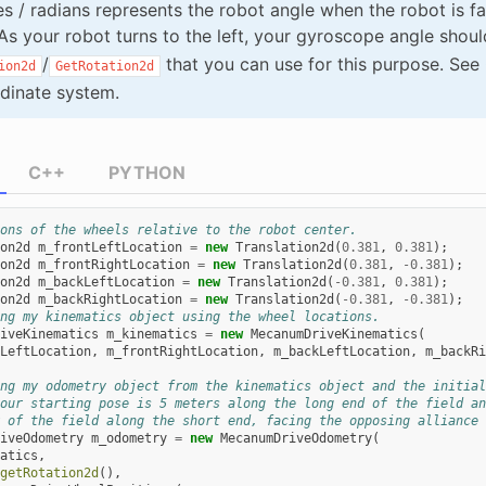
s / radians represents the robot angle when the robot is fa
 As your robot turns to the left, your gyroscope angle shou
/
that you can use for this purpose. See
ion2d
GetRotation2d
dinate system.
C++
PYTHON
ons of the wheels relative to the robot center.
on2d
m_frontLeftLocation
=
new
Translation2d
(
0.381
,
0.381
);
on2d
m_frontRightLocation
=
new
Translation2d
(
0.381
,
-
0.381
);
on2d
m_backLeftLocation
=
new
Translation2d
(
-
0.381
,
0.381
);
on2d
m_backRightLocation
=
new
Translation2d
(
-
0.381
,
-
0.381
);
ng my kinematics object using the wheel locations.
iveKinematics
m_kinematics
=
new
MecanumDriveKinematics
(
LeftLocation
,
m_frontRightLocation
,
m_backLeftLocation
,
m_backRi
ng my odometry object from the kinematics object and the initial
our starting pose is 5 meters along the long end of the field an
 of the field along the short end, facing the opposing alliance 
iveOdometry
m_odometry
=
new
MecanumDriveOdometry
(
atics
,
getRotation2d
(),