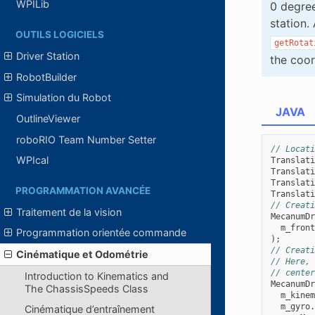
WPILib
0 degree
station.
OUTILS LOGICIELS
getRotat
Driver Station
the coor
RobotBuilder
Simulation du Robot
JAVA
OutlineViewer
roboRIO Team Number Setter
// Locati
WPIcal
Translati
Translati
Translati
PROGRAMMATION AVANCÉE
Translati
// Creati
Traitement de la vision
MecanumDr
m_front
Programmation orientée commande
);
// Creati
Cinématique et Odométrie
// Here, 
// center
Introduction to Kinematics and
MecanumDr
The ChassisSpeeds Class
m_kinem
m_gyro
.
Cinématique d’entraînement