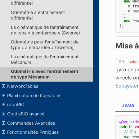
new
Mec
différentiel
m_fro
m_bac
Odométrie à entraînement
),
différentiel
new
Pos
);
La cinématique de l’entraînement
de type « à embardée » (Swerve)
Odométrie pour l’entaînement de
Mise à
type « à embardée » (Swerve)
La cinématique de l’entraînement
The
Mécanum
updat
gyro angl
Odométrie avec l’entraînement
de type Mécanum
wheels on
Subsyste
NetworkTables
Planification de trajectoire
roboRIO
JAVA
GradleRIO avancé
@Override
Commandes Avancées
public
vo
Fonctionnalités Pratiques
// Get 
var
whe