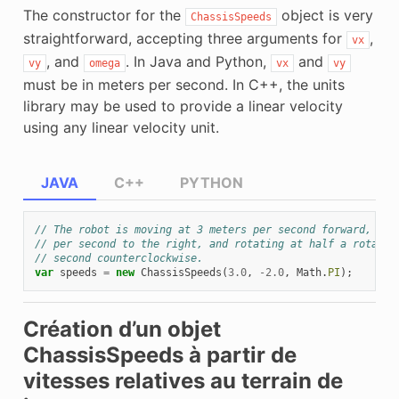
The constructor for the
object is very
ChassisSpeeds
straightforward, accepting three arguments for
,
vx
, and
. In Java and Python,
and
vy
omega
vx
vy
must be in meters per second. In C++, the units
library may be used to provide a linear velocity
using any linear velocity unit.
JAVA
C++
PYTHON
// The robot is moving at 3 meters per second forward, 2 m
// per second to the right, and rotating at half a rotatio
// second counterclockwise.
var
speeds
=
new
ChassisSpeeds
(
3.0
,
-
2.0
,
Math
.
PI
);
Création d’un objet
ChassisSpeeds à partir de
vitesses relatives au terrain de