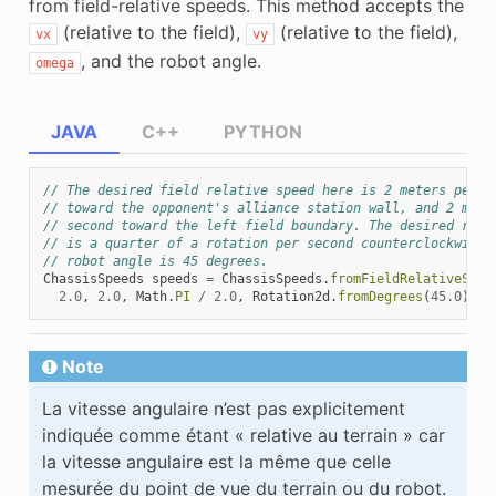
from field-relative speeds. This method accepts the
(relative to the field),
(relative to the field),
vx
vy
, and the robot angle.
omega
JAVA
C++
PYTHON
// The desired field relative speed here is 2 meters per s
// toward the opponent's alliance station wall, and 2 mete
// second toward the left field boundary. The desired rota
// is a quarter of a rotation per second counterclockwise.
// robot angle is 45 degrees.
ChassisSpeeds
speeds
=
ChassisSpeeds
.
fromFieldRelativeSpee
2.0
,
2.0
,
Math
.
PI
/
2.0
,
Rotation2d
.
fromDegrees
(
45.0
));
Note
La vitesse angulaire n’est pas explicitement
indiquée comme étant « relative au terrain » car
la vitesse angulaire est la même que celle
mesurée du point de vue du terrain ou du robot.