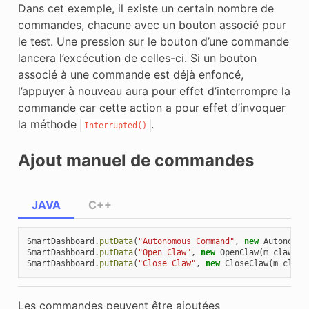
Dans cet exemple, il existe un certain nombre de
commandes, chacune avec un bouton associé pour
le test. Une pression sur le bouton d’une commande
lancera l’excécution de celles-ci. Si un bouton
associé à une commande est déjà enfoncé,
l’appuyer à nouveau aura pour effet d’interrompre la
commande car cette action a pour effet d’invoquer
la méthode
.
Interrupted()
Ajout manuel de commandes
JAVA
C++
SmartDashboard
.
putData
(
"Autonomous Command"
,
new
Autonomou
SmartDashboard
.
putData
(
"Open Claw"
,
new
OpenClaw
(
m_claw
);
SmartDashboard
.
putData
(
"Close Claw"
,
new
CloseClaw
(
m_claw
)
Les commandes peuvent être ajoutées