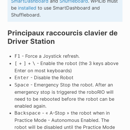
SmartDashboard
and
Shuffleboard
. WPILib must
be
installed
to use SmartDashboard and
Shuffleboard.
Principaux raccourcis clavier de
Driver Station
- Force a Joystick refresh.
F1
+
+
- Enable the robot (the 3 keys above
[
]
\
Enter on most keyboards)
- Disable the Robot
Enter
- Emergency Stop the robot. After an
Space
emergency stop is triggered the roboRIO will
need to be rebooted before the robot can be
enabled again.
- « A-Stop » the robot when in
Backspace
Practice Mode - Autonomous Enabled. The
robot will be disabled until the Practice Mode