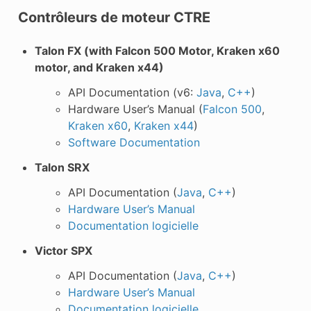
Contrôleurs de moteur CTRE
Talon FX (with Falcon 500 Motor, Kraken x60
motor, and Kraken x44)
API Documentation (v6:
Java
,
C++
)
Hardware User’s Manual (
Falcon 500
,
Kraken x60
,
Kraken x44
)
Software Documentation
Talon SRX
API Documentation (
Java
,
C++
)
Hardware User’s Manual
Documentation logicielle
Victor SPX
API Documentation (
Java
,
C++
)
Hardware User’s Manual
Documentation logicielle