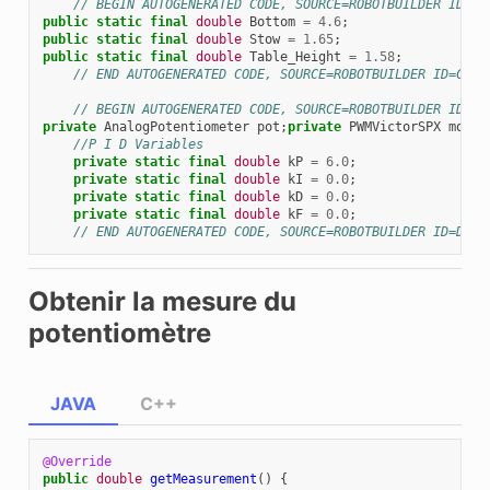
// BEGIN AUTOGENERATED CODE, SOURCE=ROBOTBUILDER ID=CO
public
static
final
double
Bottom
=
4.6
;
public
static
final
double
Stow
=
1.65
;
public
static
final
double
Table_Height
=
1.58
;
// END AUTOGENERATED CODE, SOURCE=ROBOTBUILDER ID=CONS
// BEGIN AUTOGENERATED CODE, SOURCE=ROBOTBUILDER ID=DE
private
AnalogPotentiometer
pot
;
private
PWMVictorSPX
motor
//P I D Variables
private
static
final
double
kP
=
6.0
;
private
static
final
double
kI
=
0.0
;
private
static
final
double
kD
=
0.0
;
private
static
final
double
kF
=
0.0
;
// END AUTOGENERATED CODE, SOURCE=ROBOTBUILDER ID=DECL
Obtenir la mesure du
potentiomètre
JAVA
C++
@Override
public
double
getMeasurement
()
{