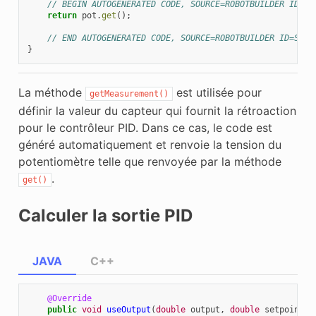
// BEGIN AUTOGENERATED CODE, SOURCE=ROBOTBUILDER ID=SO
return
pot
.
get
();
// END AUTOGENERATED CODE, SOURCE=ROBOTBUILDER ID=SOUR
}
La méthode
est utilisée pour
getMeasurement()
définir la valeur du capteur qui fournit la rétroaction
pour le contrôleur PID. Dans ce cas, le code est
généré automatiquement et renvoie la tension du
potentiomètre telle que renvoyée par la méthode
.
get()
Calculer la sortie PID
JAVA
C++
@Override
public
void
useOutput
(
double
output
,
double
setpoint
)