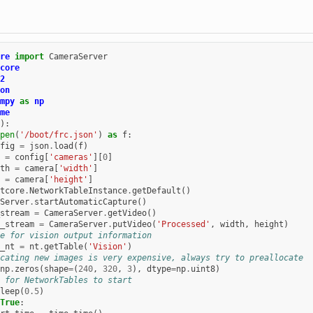
re
import
CameraServer
core
2
on
mpy
as
np
me
):
pen
(
'/boot/frc.json'
)
as
f
:
fig
=
json
.
load
(
f
)
=
config
[
'cameras'
][
0
]
th
=
camera
[
'width'
]
=
camera
[
'height'
]
tcore
.
NetworkTableInstance
.
getDefault
()
Server
.
startAutomaticCapture
()
stream
=
CameraServer
.
getVideo
()
_stream
=
CameraServer
.
putVideo
(
'Processed'
,
width
,
height
)
e for vision output information
_nt
=
nt
.
getTable
(
'Vision'
)
cating new images is very expensive, always try to preallocate
np
.
zeros
(
shape
=
(
240
,
320
,
3
),
dtype
=
np
.
uint8
)
 for NetworkTables to start
leep
(
0.5
)
True
: