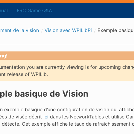
ual
FRC Game Q&A
ement de la vision
Vision avec WPILibPi
Exemple basiqu
ng!
mentation you are currently viewing is for upcoming chan
ent release of WPILib.
le basique de Vision
un exemple basique d’une configuration de vision qui affich
es de visée décrit
ici
dans les NetworkTables et utilise Ca
r détecté. Cet exemple affiche le taux de rafraîchissement