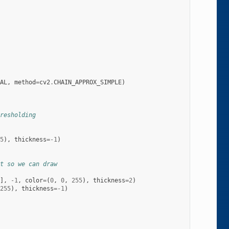
AL
,
method
=
cv2
.
CHAIN_APPROX_SIMPLE
)
resholding
5
),
thickness
=-
1
)
t so we can draw
],
-
1
,
color
=
(
0
,
0
,
255
),
thickness
=
2
)
255
),
thickness
=-
1
)