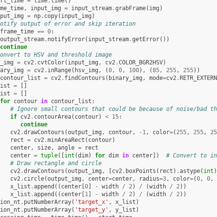
rt_time
=
time
.
time
()
me_time
,
input_img
=
input_stream
.
grabFrame
(
img
)
put_img
=
np
.
copy
(
input_img
)
otify output of error and skip iteration
frame_time
==
0
:
output_stream
.
notifyError
(
input_stream
.
getError
())
continue
onvert to HSV and threshold image
_img
=
cv2
.
cvtColor
(
input_img
,
cv2
.
COLOR_BGR2HSV
)
ary_img
=
cv2
.
inRange
(
hsv_img
,
(
0
,
0
,
100
),
(
85
,
255
,
255
))
contour_list
=
cv2
.
findContours
(
binary_img
,
mode
=
cv2
.
RETR_EXTERN
ist
=
[]
ist
=
[]
for
contour
in
contour_list
:
# Ignore small contours that could be because of noise/bad th
if
cv2
.
contourArea
(
contour
)
<
15
:
continue
cv2
.
drawContours
(
output_img
,
contour
,
-
1
,
color
=
(
255
,
255
,
25
rect
=
cv2
.
minAreaRect
(
contour
)
center
,
size
,
angle
=
rect
center
=
tuple
([
int
(
dim
)
for
dim
in
center
])
# Convert to in
# Draw rectangle and circle
cv2
.
drawContours
(
output_img
,
[
cv2
.
boxPoints
(
rect
)
.
astype
(
int
)
cv2
.
circle
(
output_img
,
center
=
center
,
radius
=
3
,
color
=
(
0
,
0
,
x_list
.
append
((
center
[
0
]
-
width
/
2
)
/
(
width
/
2
))
x_list
.
append
((
center
[
1
]
-
width
/
2
)
/
(
width
/
2
))
ion_nt
.
putNumberArray
(
'target_x'
,
x_list
)
ion_nt
.
putNumberArray
(
'target_y'
,
y_list
)