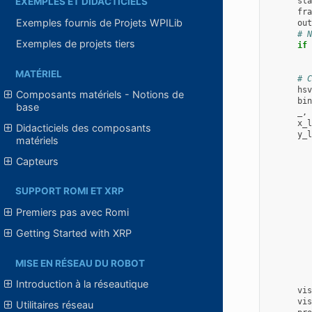
sta
EXEMPLES ET DIDACTICIELS
fra
Exemples fournis de Projets WPILib
out
# N
Exemples de projets tiers
if
MATÉRIEL
# C
hsv
Composants matériels - Notions de
bin
base
_
,
x_l
Didacticiels des composants
y_l
matériels
Capteurs
SUPPORT ROMI ET XRP
Premiers pas avec Romi
Getting Started with XRP
MISE EN RÉSEAU DU ROBOT
Introduction à la réseautique
vis
vis
Utilitaires réseau