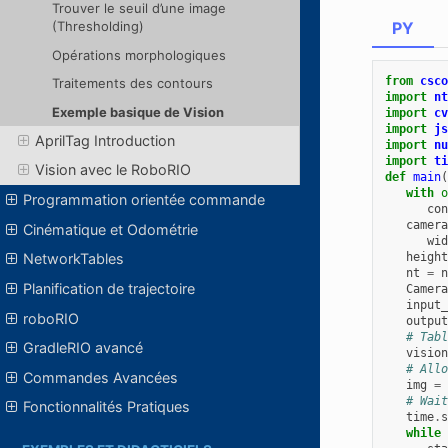
Trouver le seuil d’une image
PY
(Thresholding)
Opérations morphologiques
from
csco
Traitements des contours
import
nt
Exemple basique de Vision
import
cv
import
js
AprilTag Introduction
import
nu
import
ti
Vision avec le RoboRIO
def
main
(
with
o
Programmation orientée commande
con
camera
Cinématique et Odométrie
wid
height
NetworkTables
nt
=
n
Planification de trajectoire
Camera
input_
roboRIO
output
# Tabl
GradleRIO avancé
vision
# Allo
Commandes Avancées
img
=
# Wait
Fonctionnalités Pratiques
time
.
s
while