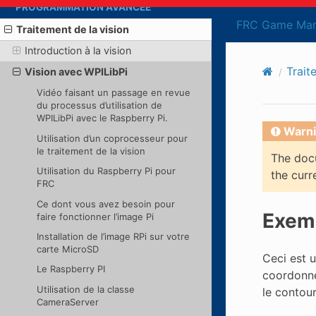
PROGRAMMATION AVANCÉE
FRC Game Man
Traitement de la vision
Introduction à la vision
Trait
Vision avec WPILibPi
Vidéo faisant un passage en revue
du processus d’utilisation de
WPILibPi avec le Raspberry Pi.
Warni
Utilisation d’un coprocesseur pour
le traitement de la vision
The docu
Utilisation du Raspberry Pi pour
the curr
FRC
Ce dont vous avez besoin pour
Exemp
faire fonctionner l’image Pi
Installation de l’image RPi sur votre
carte MicroSD
Ceci est 
Le Raspberry PI
coordonné
Utilisation de la classe
le contou
CameraServer