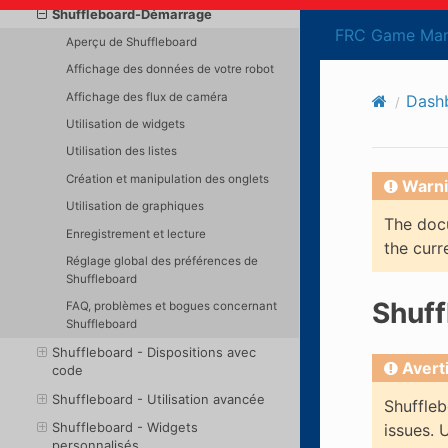
Shuffleboard-Démarrage
FRC Game Man
Aperçu de Shuffleboard
Affichage des données de votre robot
Affichage des flux de caméra
Dash
Utilisation de widgets
Utilisation des listes
Création et manipulation des onglets
Warni
Utilisation de graphiques
The docu
Enregistrement et lecture
the curr
Réglage global des préférences de
Shuffleboard
Shuf
FAQ, problèmes et bogues concernant
Shuffleboard
Shuffleboard - Dispositions avec
Avert
code
Shuffleboard - Utilisation avancée
Shuffleb
Shuffleboard - Widgets
issues. 
personnalisés