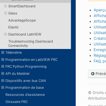
SmartDashboard
Aperçu
Glass
Affich
AdvantageScope
Affich
Utilis
Elastic
Utilisa
Dashboard LabVIEW
Créati
Troubleshooting Dashboard
Utilis
Connectivity
Enregi
Télémétrie
Réglag
Programmation en LabVIEW FRC
FAQ, p
FRC Python Programming
Précé
API du Matériel
Dispositifs avec bus CAN
Programmation de base
© Droits 
Ressources d’assistance
Attributio
Glossaire FRC