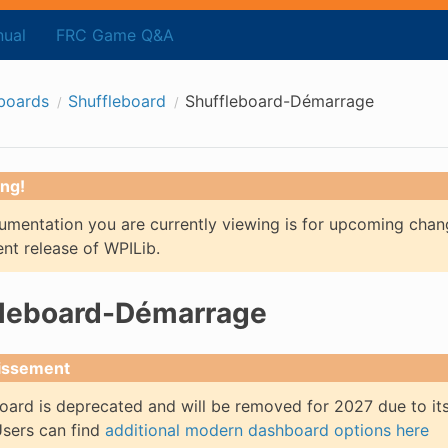
ual
FRC Game Q&A
boards
Shuffleboard
Shuffleboard-Démarrage
ng!
mentation you are currently viewing is for upcoming chan
ent release of WPILib.
fleboard-Démarrage
issement
oard is deprecated and will be removed for 2027 due to its 
Users can find
additional modern dashboard options here