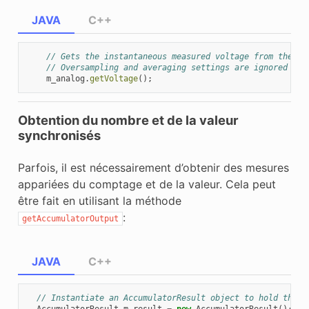
JAVA
C++
// Gets the instantaneous measured voltage from the an
// Oversampling and averaging settings are ignored
m_analog
.
getVoltage
();
Obtention du nombre et de la valeur
synchronisés
Parfois, il est nécessairement d’obtenir des mesures
appariées du comptage et de la valeur. Cela peut
être fait en utilisant la méthode
:
getAccumulatorOutput
JAVA
C++
// Instantiate an AccumulatorResult object to hold the m
AccumulatorResult
m_result
=
new
AccumulatorResult
();