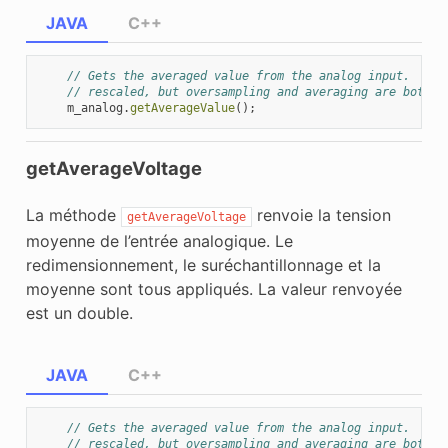
JAVA
C++
// Gets the averaged value from the analog input.  The
// rescaled, but oversampling and averaging are both a
m_analog
.
getAverageValue
();
getAverageVoltage
La méthode
renvoie la tension
getAverageVoltage
moyenne de l’entrée analogique. Le
redimensionnement, le suréchantillonnage et la
moyenne sont tous appliqués. La valeur renvoyée
est un double.
JAVA
C++
// Gets the averaged value from the analog input.  The
// rescaled, but oversampling and averaging are both a