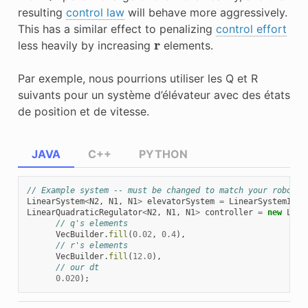
resulting
control law
will behave more aggressively.
This has a similar effect to penalizing
control effort
r
less heavily by increasing
elements.
Par exemple, nous pourrions utiliser les Q et R
suivants pour un système d’élévateur avec des états
de position et de vitesse.
JAVA
C++
PYTHON
// Example system -- must be changed to match your robot.
LinearSystem
<
N2
,
N1
,
N1
>
elevatorSystem
=
LinearSystemId
.
i
LinearQuadraticRegulator
<
N2
,
N1
,
N1
>
controller
=
new
Line
// q's elements
VecBuilder
.
fill
(
0.02
,
0.4
),
// r's elements
VecBuilder
.
fill
(
12.0
),
// our dt
0.020
);