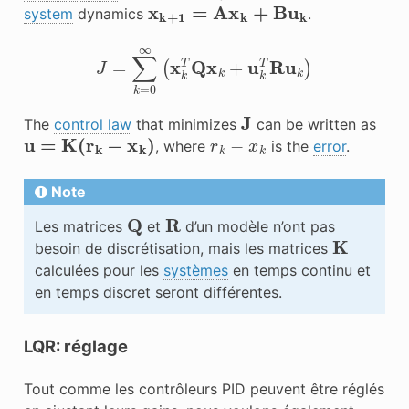
x
k
+
1
=
Ax
k
+
Bu
k
system
dynamics
.
J
=
∑
k
=
0
∞
(
x
k
T
Q
x
k
+
u
k
T
R
u
k
)
J
The
control law
that minimizes
can be written as
u
=
K
(
r
k
−
x
k
)
r
k
−
x
k
, where
is the
error
.
Note
Q
R
Les matrices
et
d’un modèle n’ont pas
K
besoin de discrétisation, mais les matrices
calculées pour les
systèmes
en temps continu et
en temps discret seront différentes.
LQR: réglage
Tout comme les contrôleurs PID peuvent être réglés