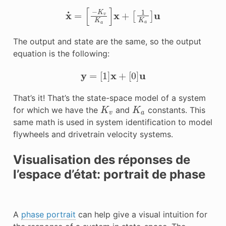
x
˙
=
[
−
K
v
K
a
]
x
+
[
1
K
a
]
u
The output and state are the same, so the output
equation is the following:
y
=
[
1
]
x
+
[
0
]
u
That’s it! That’s the state-space model of a system
K
v
K
a
for which we have the
and
constants. This
same math is used in system identification to model
flywheels and drivetrain velocity systems.
Visualisation des réponses de
l’espace d’état: portrait de phase
A
phase portrait
can help give a visual intuition for