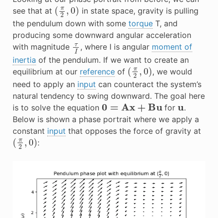
(
π
2
,
0
)
see that at
in state space, gravity is pulling
the pendulum down with some
torque
T, and
producing some downward angular acceleration
τ
I
with magnitude
, where I is angular
moment of
inertia
of the pendulum. If we want to create an
(
π
2
,
0
)
equilibrium at our
reference
of
, we would
need to apply an
input
can counteract the system’s
natural tendency to swing downward. The goal here
0
=
Ax
+
Bu
u
is to solve the equation
for
.
Below is shown a phase portrait where we apply a
constant
input
that opposes the force of gravity at
(
π
2
,
0
)
: