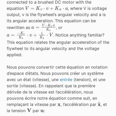
connected to a brushed DC motor with the
V
=
K
v
⋅
v
+
K
a
⋅
a
equation
, where V is voltage
output, v is the flywheel’s angular velocity and a is
its angular acceleration. This equation can be
a
=
V
−
K
v
⋅
v
K
a
rewritten as
, or
a
=
−
K
v
K
a
⋅
v
+
1
K
a
⋅
V
. Notice anything familiar?
This equation relates the angular acceleration of the
flywheel to its angular velocity and the voltage
applied.
Nous pouvons convertir cette équation en notation
d’espace d’états. Nous pouvons créer un système
avec un état (vitesse), une
entrée
(tension), et une
sortie
(vitesse). En rappelant que la première
dérivée de la vitesse est l’accélération, nous
pouvons écrire notre équation comme suit, en
x
x
˙
remplaçant la vitesse par
, l’accélération par
, et
V
u
la tension
par
: