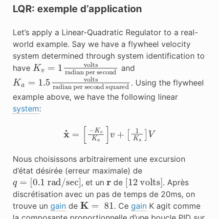
LQR: exemple d’application
Let’s apply a Linear-Quadratic Regulator to a real-
world example. Say we have a flywheel velocity
system determined through system identification to
K
v
radian per second
=
1
volts
have
and
K
a
=
radian per second squared
1.5
volts
. Using the flywheel
example above, we have the following linear
system
:
x
˙
=
[
−
K
v
K
a
]
v
+
[
1
K
a
]
V
Nous choisissons arbitrairement une excursion
d’état désirée (erreur maximale) de
q
=
[
0.1
rad/sec
]
r
[
12
volts
]
, et un
de
. Après
discrétisation avec un pas de temps de 20ms, on
K
=
81
trouve un
gain
de
. Ce
gain
K agit comme
la composante proportionnelle d’une boucle PID sur