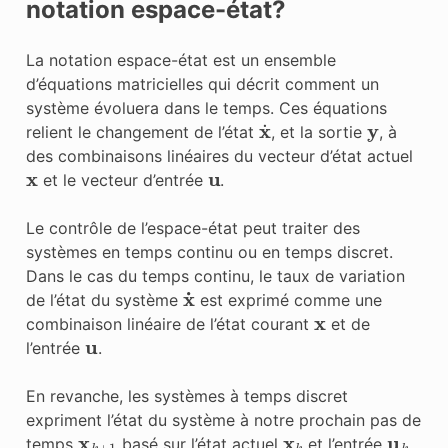
notation espace-état?
La notation espace-état est un ensemble
d’équations matricielles qui décrit comment un
système évoluera dans le temps. Ces équations
x
˙
y
relient le changement de l’état
, et la
sortie
, à
des combinaisons linéaires du vecteur d’état actuel
x
u
et le vecteur
d’entrée
.
Le contrôle de l’espace-état peut traiter des
systèmes en temps continu ou en temps discret.
Dans le cas du temps continu, le taux de variation
x
˙
de l’état du système
est exprimé comme une
x
combinaison linéaire de l’état courant
et de
u
l’entrée
.
En revanche, les systèmes à temps discret
expriment l’état du système à notre prochain pas de
x
k
+
1
x
k
u
k
temps
basé sur l’état actuel
et l’entrée
,