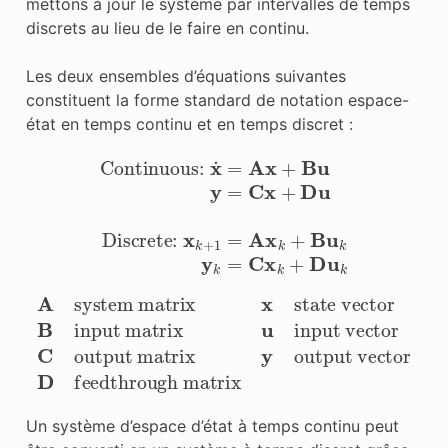
mettons à jour le système par intervalles de temps
discrets au lieu de le faire en continu.
Les deux ensembles d’équations suivantes
constituent la forme standard de notation espace-
état en temps continu et en temps discret :
Continuous:
x
˙
=
A
x
+
B
u
y
=
C
x
+
D
u
Discrete:
x
k
+
input matrix
A
system matrix
u
output vector
input vector
D
feedthrough matrix
x
C
state vector
output matrix
B
y
Un système d’espace d’état à temps continu peut