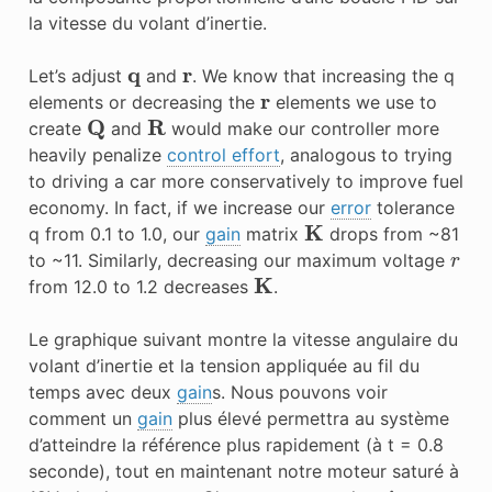
la vitesse du volant d’inertie.
q
r
Let’s adjust
and
. We know that increasing the q
r
elements or decreasing the
elements we use to
Q
R
create
and
would make our controller more
heavily penalize
control effort
, analogous to trying
to driving a car more conservatively to improve fuel
economy. In fact, if we increase our
error
tolerance
K
q from 0.1 to 1.0, our
gain
matrix
drops from ~81
r
to ~11. Similarly, decreasing our maximum voltage
K
from 12.0 to 1.2 decreases
.
Le graphique suivant montre la vitesse angulaire du
volant d’inertie et la tension appliquée au fil du
temps avec deux
gain
s. Nous pouvons voir
comment un
gain
plus élevé permettra au système
d’atteindre la référence plus rapidement (à t = 0.8
seconde), tout en maintenant notre moteur saturé à