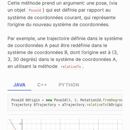
Cette méthode prend un argument: une pose, (via
un objet
) qui est définie par rapport au
Pose2d
système de coordonnées courant, qui représente
l’origine du nouveau système de coordonnées.
Par exemple, une trajectoire définie dans le système
de coordonnées A peut être redéfinie dans le
système de coordonnées B, dont l’origine est à (3,
3, 30 degrés) dans le système de coordonnées A,
en utilisant la méthode
.
relativeTo
JAVA
C++
PYTHON
Pose2d
bOrigin
=
new
Pose2d
(
3
,
3
,
Rotation2d
.
fromDegrees
(
3
Trajectory
bTrajectory
=
aTrajectory
.
relativeTo
(
bOrigin
);