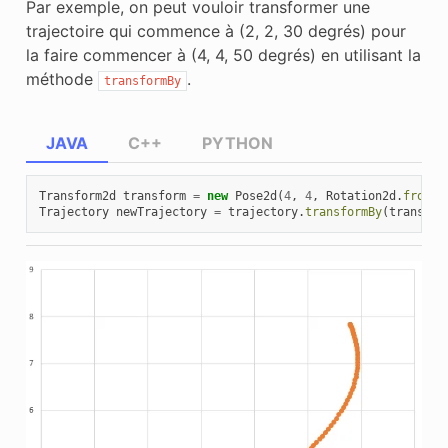
Par exemple, on peut vouloir transformer une
trajectoire qui commence à (2, 2, 30 degrés) pour
la faire commencer à (4, 4, 50 degrés) en utilisant la
méthode
.
transformBy
JAVA
C++
PYTHON
Transform2d
transform
=
new
Pose2d
(
4
,
4
,
Rotation2d
.
fromDe
Trajectory
newTrajectory
=
trajectory
.
transformBy
(
transfor