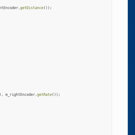
htEncoder
.
getDistance
());
),
m_rightEncoder
.
getRate
());