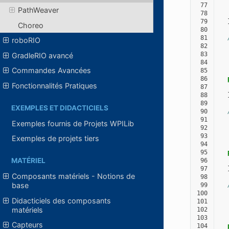
 77
PathWeaver
 78
 79
Choreo
 80
 81
roboRIO
 82
  
 83
  
GradleRIO avancé
 84
  
Commandes Avancées
 85
  
 86
Fonctionnalités Pratiques
 87
 88
 89
EXEMPLES ET DIDACTICIELS
 90
 91
  
Exemples fournis de Projets WPILib
 92
  
 93
  
Exemples de projets tiers
 94
  
 95
MATÉRIEL
 96
 97
Composants matériels - Notions de
 98
base
 99
100
  
Didacticiels des composants
101
  
matériels
102
  
103
  
Capteurs
104