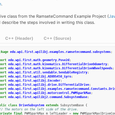
m
.
drive class from the RamseteCommand Example Project (
Ja
ll describe the steps involved in writing this class.
C++ (Header)
C++ (Source)
ckage
edu.wpi.first.wpilibj.examples.ramsetecommand.subsystems
;
port
edu.wpi.first.math.geometry.Pose2d
;
port
edu.wpi.first.math.kinematics.DifferentialDriveOdometry
;
port
edu.wpi.first.math.kinematics.DifferentialDriveWheelSpeeds
;
port
edu.wpi.first.util.sendable.SendableRegistry
;
port
edu.wpi.first.wpilibj.ADXRS450_Gyro
;
port
edu.wpi.first.wpilibj.Encoder
;
port
edu.wpi.first.wpilibj.drive.DifferentialDrive
;
port
edu.wpi.first.wpilibj.examples.ramsetecommand.Constants.Dri
port
edu.wpi.first.wpilibj.motorcontrol.PWMSparkMax
;
port
edu.wpi.first.wpilibj2.command.SubsystemBase
;
blic
class
DriveSubsystem
extends
SubsystemBase
{
// The motors on the left side of the drive.
private
final
PWMSparkMax
m_leftLeader
=
new
PWMSparkMax
(
DriveCo