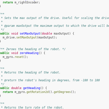
return
m_rightEncoder
;
}
/**
 * Sets the max output of the drive. Useful for scaling the driv
 *
 * @param maxOutput the maximum output to which the drive will b
 */
public
void
setMaxOutput
(
double
maxOutput
)
{
m_drive
.
setMaxOutput
(
maxOutput
);
}
/** Zeroes the heading of the robot. */
public
void
zeroHeading
()
{
m_gyro
.
reset
();
}
/**
 * Returns the heading of the robot.
 *
 * @return the robot's heading in degrees, from -180 to 180
 */
public
double
getHeading
()
{
return
m_gyro
.
getRotation2d
().
getDegrees
();
}
/**
 * Returns the turn rate of the robot.