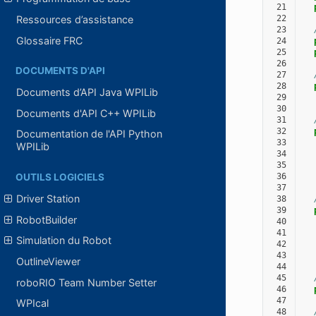
 21
 22
Ressources d’assistance
 23
Glossaire FRC
 24
 25
 26
DOCUMENTS D'API
 27
 28
Documents d’API Java WPILib
 29
 30
Documents d'API C++ WPILib
 31
 32
Documentation de l'API Python
 33
WPILib
 34
 35
 36
OUTILS LOGICIELS
 37
Driver Station
 38
 39
RobotBuilder
 40
 41
Simulation du Robot
 42
 43
OutlineViewer
 44
 45
roboRIO Team Number Setter
 46
 47
WPIcal
 48