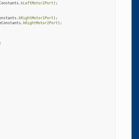
Constants
.
kLeftMotor2Port
);
onstants
.
kRightMotor1Port
);
eConstants
.
kRightMotor2Port
);
;