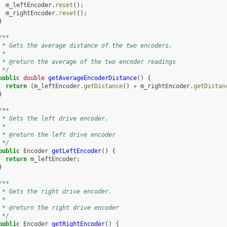
m_leftEncoder
.
reset
();
m_rightEncoder
.
reset
();
}
/**
 * Gets the average distance of the two encoders.
 *
 * @return the average of the two encoder readings
 */
public
double
getAverageEncoderDistance
()
{
return
(
m_leftEncoder
.
getDistance
()
+
m_rightEncoder
.
getDistan
}
/**
 * Gets the left drive encoder.
 *
 * @return the left drive encoder
 */
public
Encoder
getLeftEncoder
()
{
return
m_leftEncoder
;
}
/**
 * Gets the right drive encoder.
 *
 * @return the right drive encoder
 */
public
Encoder
getRightEncoder
()
{