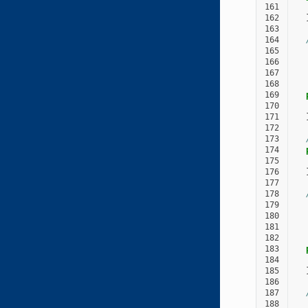
161
162
163
164
165
  
166
  
167
  
168
  
169
170
171
172
173
174
175
176
177
178
179
  
180
  
181
  
182
  
183
184
185
186
187
188
  