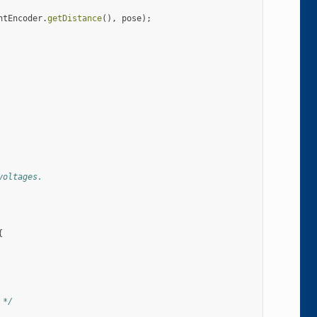
htEncoder
.
getDistance
(),
pose
);
voltages.
{
 */