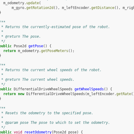
m_odometry
.
update
(
m_gyro
.
getRotation2d
(),
m_leftEncoder
.
getDistance
(),
m_rig
}
/**
 * Returns the currently-estimated pose of the robot.
 *
 * @return The pose.
 */
public
Pose2d
getPose
()
{
return
m_odometry
.
getPoseMeters
();
}
/**
 * Returns the current wheel speeds of the robot.
 *
 * @return The current wheel speeds.
 */
public
DifferentialDriveWheelSpeeds
getWheelSpeeds
()
{
return
new
DifferentialDriveWheelSpeeds
(
m_leftEncoder
.
getRate
(
}
/**
 * Resets the odometry to the specified pose.
 *
 * @param pose The pose to which to set the odometry.
 */
public
void
resetOdometry
(
Pose2d
pose
)
{