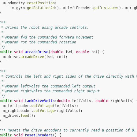
m_odometry
.
resetPosition
(
m_gyro
.
getRotation2d
(),
m_leftEncoder
.
getDistance
(),
m_rig
}
/**
 * Drives the robot using arcade controls.
 *
 * @param fwd the commanded forward movement
 * @param rot the commanded rotation
 */
public
void
arcadeDrive
(
double
fwd
,
double
rot
)
{
m_drive
.
arcadeDrive
(
fwd
,
rot
);
}
/**
 * Controls the left and right sides of the drive directly with 
 *
 * @param leftVolts the commanded left output
 * @param rightVolts the commanded right output
 */
public
void
tankDriveVolts
(
double
leftVolts
,
double
rightVolts
)
m_leftLeader
.
setVoltage
(
leftVolts
);
m_rightLeader
.
setVoltage
(
rightVolts
);
m_drive
.
feed
();
}
/** Resets the drive encoders to currently read a position of 0.
public
void
resetEncoders
()
{