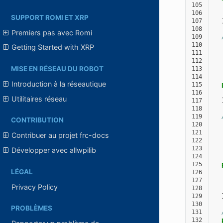
105
106
SUPPORT ROMI ET XRP
107
108
Premiers pas avec Romi
109
110
  
Getting Started with XRP
111
  
112
  
MISE EN RÉSEAU DU ROBOT
113
  
114
  
Introduction à la réseautique
115
116
Utilitaires réseau
117
118
119
CONTRIBUTION
120
  
121
  
Contribuer au projet frc-docs
122
  
123
  
Développer avec allwpilib
124
  
125
LÉGAL
126
127
Privacy Policy
128
129
130
PROBLÈMES
131
132