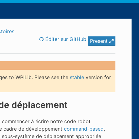
ctoires
Éditer sur GitHub
Present
ges to WPILib. Please see the
stable
version for
 de déplacement
de commencer à écrire notre code robot
le cadre de développement
command-based
,
sse sous-système de déplacement appropriée