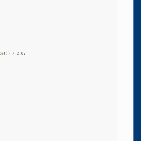
ce
())
/
2.0
;