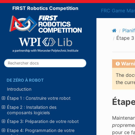
FIRST Robotics Competition
FRC Game Man
Plani
Étape 3
Warni
The docu
DE ZÉRO À ROBOT
the curr
Introduction
Étape 1 : Construire votre robot
Étape
Étape 2 : Installation des
composants logiciels
Maintenan
Étape 3: Préparation de votre robot
propremen
Etape 4: Programmation de votre
pour ce f