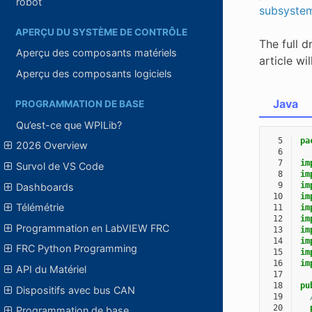
robot
subsyste
APERÇU DU SYSTÈME DE CONTRÔLE
The full 
Aperçu des composants matériels
article wi
Aperçu des composants logiciels
Java
PROGRAMMATION DE BASE
Qu’est-ce que WPILib?
  5
pa
2026 Overview
  6
  7
im
Survol de VS Code
  8
im
  9
im
Dashboards
 10
im
Télémétrie
 11
im
 12
im
Programmation en LabVIEW FRC
 13
im
 14
im
FRC Python Programming
 15
im
 16
im
API du Matériel
 17
 18
pu
Dispositifs avec bus CAN
 19
 20
Programmation de base