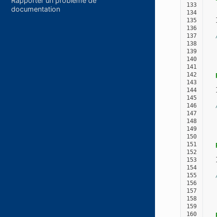
Rapporter un problème de
133
documentation
134
135
136
137
138
  
139
  
140
  
141
  
142
143
144
145
146
147
  
148
  
149
  
150
  
151
152
153
154
155
156
  
157
  
158
  
159
  
160