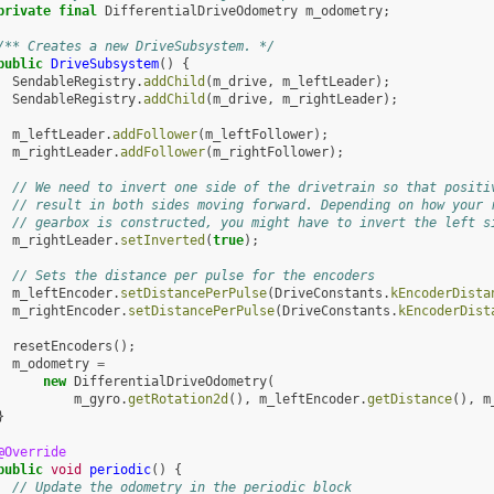
private
final
DifferentialDriveOdometry
m_odometry
;
/** Creates a new DriveSubsystem. */
public
DriveSubsystem
()
{
SendableRegistry
.
addChild
(
m_drive
,
m_leftLeader
);
SendableRegistry
.
addChild
(
m_drive
,
m_rightLeader
);
m_leftLeader
.
addFollower
(
m_leftFollower
);
m_rightLeader
.
addFollower
(
m_rightFollower
);
// We need to invert one side of the drivetrain so that positi
// result in both sides moving forward. Depending on how your 
// gearbox is constructed, you might have to invert the left s
m_rightLeader
.
setInverted
(
true
);
// Sets the distance per pulse for the encoders
m_leftEncoder
.
setDistancePerPulse
(
DriveConstants
.
kEncoderDista
m_rightEncoder
.
setDistancePerPulse
(
DriveConstants
.
kEncoderDist
resetEncoders
();
m_odometry
=
new
DifferentialDriveOdometry
(
m_gyro
.
getRotation2d
(),
m_leftEncoder
.
getDistance
(),
m
}
@Override
public
void
periodic
()
{
// Update the odometry in the periodic block