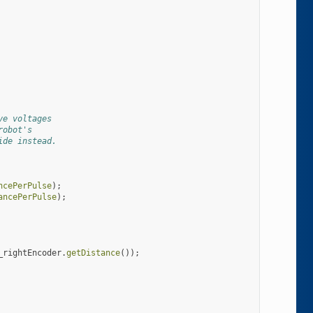
ve voltages
robot's
ide instead.
ncePerPulse
);
ancePerPulse
);
_rightEncoder
.
getDistance
());