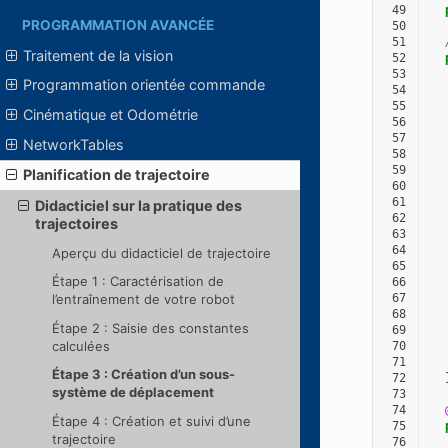
 49
PROGRAMMATION AVANCÉE
 50
 51
Traitement de la vision
 52
 53
Programmation orientée commande
 54
 55
Cinématique et Odométrie
 56
 57
NetworkTables
 58
 59
Planification de trajectoire
 60
 61
Didacticiel sur la pratique des
 62
trajectoires
 63
 64
Aperçu du didacticiel de trajectoire
 65
Étape 1 : Caractérisation de
 66
 67
l’entraînement de votre robot
 68
Étape 2 : Saisie des constantes
 69
calculées
 70
 71
Étape 3 : Création d’un sous-
 72
système de déplacement
 73
 74
Étape 4 : Création et suivi d’une
 75
trajectoire
 76