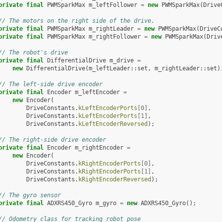
private
final
PWMSparkMax
m_leftFollower
=
new
PWMSparkMax
(
Drive
// The motors on the right side of the drive.
private
final
PWMSparkMax
m_rightLeader
=
new
PWMSparkMax
(
DriveC
private
final
PWMSparkMax
m_rightFollower
=
new
PWMSparkMax
(
Driv
// The robot's drive
private
final
DifferentialDrive
m_drive
=
new
DifferentialDrive
(
m_leftLeader
::
set
,
m_rightLeader
::
set
)
// The left-side drive encoder
private
final
Encoder
m_leftEncoder
=
new
Encoder
(
DriveConstants
.
kLeftEncoderPorts
[
0
]
,
DriveConstants
.
kLeftEncoderPorts
[
1
]
,
DriveConstants
.
kLeftEncoderReversed
);
// The right-side drive encoder
private
final
Encoder
m_rightEncoder
=
new
Encoder
(
DriveConstants
.
kRightEncoderPorts
[
0
]
,
DriveConstants
.
kRightEncoderPorts
[
1
]
,
DriveConstants
.
kRightEncoderReversed
);
// The gyro sensor
private
final
ADXRS450_Gyro
m_gyro
=
new
ADXRS450_Gyro
();
// Odometry class for tracking robot pose