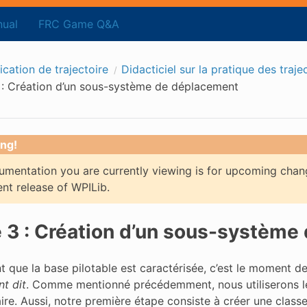
ual
FRC Game Q&A
fication de trajectoire
Didacticiel sur la pratique des traje
 : Création d’un sous-système de déplacement
ng!
mentation you are currently viewing is for upcoming chan
ent release of WPILib.
 3 : Création d’un sous-système
t que la base pilotable est caractérisée, c’est le moment 
t dit
. Comme mentionné précédemment, nous utiliserons 
aire. Aussi, notre première étape consiste à créer une cla