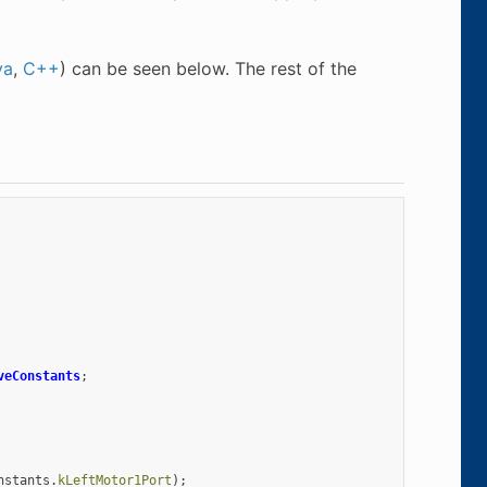
va
,
C++
) can be seen below. The rest of the
veConstants
;
nstants
.
kLeftMotor1Port
);