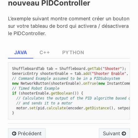
nouveau PIDController
L’exemple suivant montre comment créer un bouton
sur votre tableau de bord qui activera / désactivera
le PIDController.
JAVA
C++
PYTHON
ShuffleboardTab
tab
=
Shuffleboard
.
getTab
(
"Shooter"
);
GenericEntry
shooterEnable
=
tab
.
add
(
"Shooter Enable"
,
fal
// Command Example assumed to be in a PIDSubsystem
new
NetworkButton
(
shooterEnable
).
onTrue
(
new
InstantCommand
// Timed Robot Example
if
(
shooterEnable
.
getBoolean
())
{
// Calculates the output of the PID algorithm based on t
// and sends it to a motor
motor
.
set
(
pid
.
calculate
(
encoder
.
getDistance
(),
setpoint
)
}
Précédent
Suivant