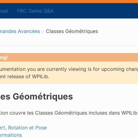
ual
FRC Game Q&A
andes Avancées
Classes Géométriques
ng!
mentation you are currently viewing is for upcoming chan
ent release of WPILib.
ses Géométriques
tion couvre les Classes Géométriques incluses dans WPILib
ert, Rotation et Pose
ormations