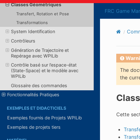
Classes Géométriques
FRC Game Man
Transfert, Rotation et Pose
Transformations
Comm
System Identification
Contrôleurs
Génération de Trajectoire et
Repérage avec WPILib
Warni
Contrôle basé sur l’espace-état
The docu
(State-Space) et le modèle avec
WPILib
the curr
Glossaire des commandes
Fonctionnalités Pratiques
Clas
EXEMPLES ET DIDACTICIELS
Cette sec
Exemples fournis de Projets WPILib
Exemples de projets tiers
Transf
Transf