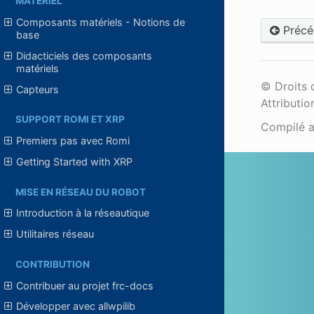
MATÉRIEL
Composants matériels - Notions de
Précé
base
Didacticiels des composants
matériels
© Droits 
Capteurs
Attributio
SUPPORT ROMI ET XRP
Compilé 
Premiers pas avec Romi
Getting Started with XRP
MISE EN RÉSEAU DU ROBOT
Introduction à la réseautique
Utilitaires réseau
CONTRIBUTION
Contribuer au projet frc-docs
Développer avec allwpilib