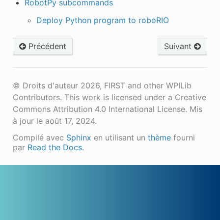
RobotPy subcommands
Deploy Python program to roboRIO
Précédent
Suivant
© Droits d'auteur 2026, FIRST and other WPILib
Contributors. This work is licensed under a Creative
Commons Attribution 4.0 International License.
Mis
à jour le août 17, 2024.
Compilé avec
Sphinx
en utilisant un
thème
fourni
par
Read the Docs
.