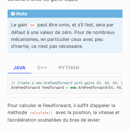
Note
Le gain
peut être omis, et s’il l’est, sera par
kA
défaut à une valeur de zéro. Pour de nombreux
mécanismes, en particulier ceux avec peu
d’inertie, ce n’est pas nécessaire.
JAVA
C++
PYTHON
// Create a new ArmFeedforward with gains kS, kG, kV, and 
ArmFeedforward
feedforward
=
new
ArmFeedforward
(
kS
,
kG
,
kV
Pour calculer le Feedforward, il suffit d’appeler la
méthode
avec la position, la vitesse et
calculate()
l’accélération souhaitées du bras de levier: