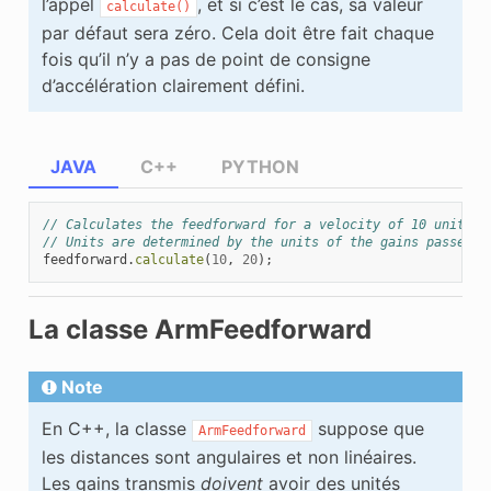
l’appel
, et si c’est le cas, sa valeur
calculate()
par défaut sera zéro. Cela doit être fait chaque
fois qu’il n’y a pas de point de consigne
d’accélération clairement défini.
JAVA
C++
PYTHON
// Calculates the feedforward for a velocity of 10 units/s
// Units are determined by the units of the gains passed i
feedforward
.
calculate
(
10
,
20
);
La classe ArmFeedforward
Note
En C++, la classe
suppose que
ArmFeedforward
les distances sont angulaires et non linéaires.
Les gains transmis
doivent
avoir des unités