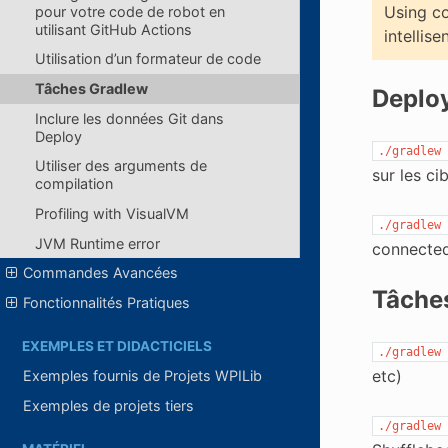
Using co
pour votre code de robot en
utilisant GitHub Actions
intellise
Utilisation d’un formateur de code
Tâches Gradlew
Deploy
Inclure les données Git dans
Deploy
./gradlew
Utiliser des arguments de
sur les ci
compilation
Profiling with VisualVM
./gradlew
JVM Runtime error
connected
Commandes Avancées
Tâche
Fonctionnalités Pratiques
EXEMPLES ET DIDACTICIELS
./gradlew
etc)
Exemples fournis de Projets WPILib
Exemples de projets tiers
./gradlew