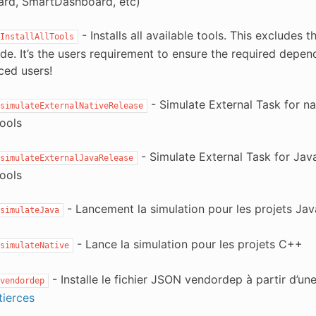
ard, SmartDashboard, etc)
- Installs all available tools. This exclude
InstallAllTools
de. It’s the users requirement to ensure the required depe
ced users!
- Simulate External Task for na
simulateExternalNativeRelease
tools
- Simulate External Task for Jav
simulateExternalJavaRelease
tools
- Lancement la simulation pour les projets Jav
simulateJava
- Lance la simulation pour les projets C++
simulateNative
- Installe le fichier JSON vendordep à partir d’une
vendordep
 tierces