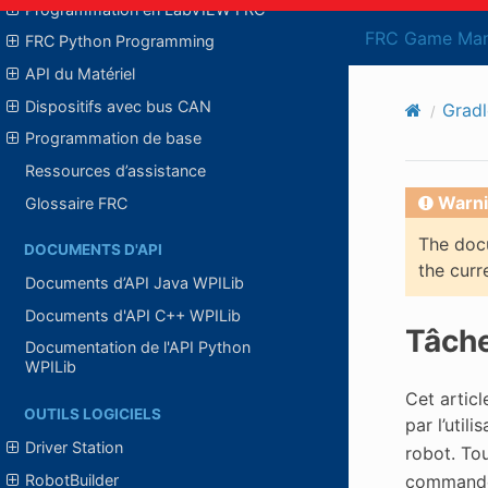
Programmation en LabVIEW FRC
FRC Game Man
FRC Python Programming
API du Matériel
Dispositifs avec bus CAN
Gradl
Programmation de base
Ressources d’assistance
Warni
Glossaire FRC
The docu
DOCUMENTS D'API
the curr
Documents d’API Java WPILib
Documents d'API C++ WPILib
Tâch
Documentation de l'API Python
WPILib
Cet articl
OUTILS LOGICIELS
par l’uti
Driver Station
robot. To
RobotBuilder
commandes