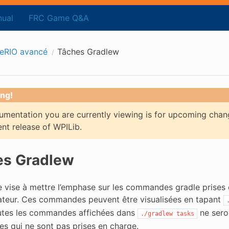
ual
FRC Game Q&A
eRIO avancé
Tâches Gradlew
ng!
mentation you are currently viewing is for upcoming chan
ent release of WPILib.
es Gradlew
e vise à mettre l’emphase sur les commandes gradle prises e
lisateur. Ces commandes peuvent être visualisées en tapant
utes les commandes affichées dans
ne sero
./gradlew
tasks
 qui ne sont pas prises en charge.