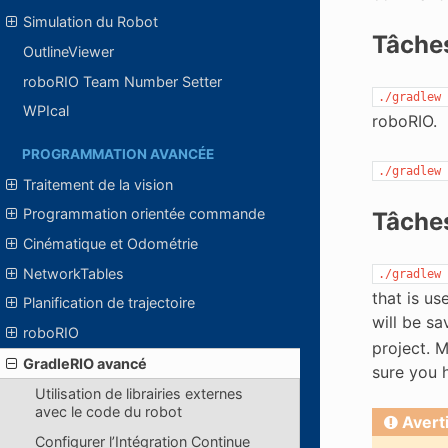
Simulation du Robot
Tâches
OutlineViewer
roboRIO Team Number Setter
./gradlew
WPIcal
roboRIO.
PROGRAMMATION AVANCÉE
./gradlew
Traitement de la vision
Programmation orientée commande
Tâche
Cinématique et Odométrie
NetworkTables
./gradlew
that is u
Planification de trajectoire
will be s
roboRIO
project. M
GradleRIO avancé
sure you h
Utilisation de librairies externes
avec le code du robot
Avert
Configurer l’Intégration Continue