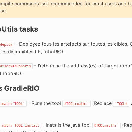
mpile commands isn’t recommended for most users and has a
nse.
Utils tasks
- Déployez tous les artefacts sur toutes les cibles.
deploy
bles disponibles (IE, roboRIO).
- Determine the address(es) of target roboRIO
discoverRoborio
 roboRIO.
s GradleRIO
- Runs the tool
(Replace
w
:math:`TOOL`
$TOOL:math:`
`TOOL$
- Installs the java tool
(Rep
:math:`TOOL`Install
$TOOL:math:`