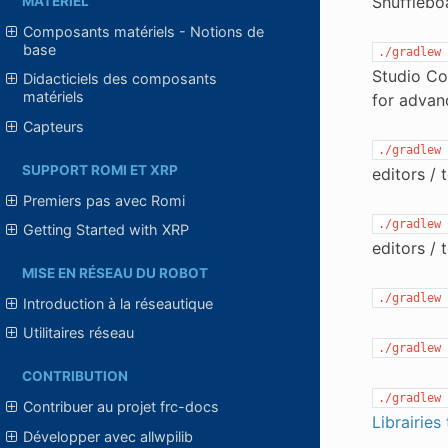
Shufflebo
MATÉRIEL
Composants matériels - Notions de
base
./gradlew
Studio Co
Didacticiels des composants
matériels
for advan
Capteurs
./gradlew
SUPPORT ROMI ET XRP
editors / 
Premiers pas avec Romi
./gradlew
Getting Started with XRP
editors / 
MISE EN RÉSEAU DU ROBOT
./gradlew
Introduction à la réseautique
Utilitaires réseau
./gradlew
CONTRIBUTION
./gradlew
Contribuer au projet frc-docs
Librairies
Développer avec allwpilib