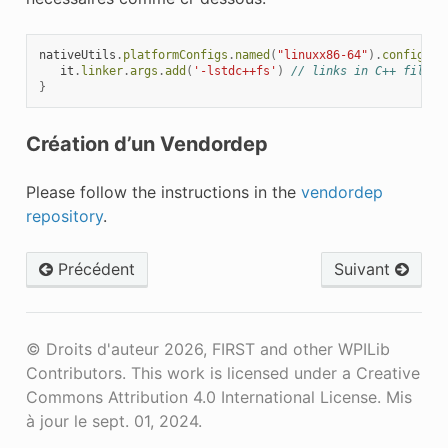
nativeUtils
.
platformConfigs
.
named
(
"linuxx86-64"
).
configure
it
.
linker
.
args
.
add
(
'-lstdc++fs'
)
// links in C++ filesy
}
Création d’un Vendordep
Please follow the instructions in the
vendordep
repository
.
Précédent
Suivant
© Droits d'auteur 2026, FIRST and other WPILib
Contributors. This work is licensed under a Creative
Commons Attribution 4.0 International License.
Mis
à jour le sept. 01, 2024.