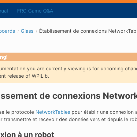
ual
FRC Game Q&A
boards
Glass
Établissement de connexions NetworkTab
ng!
mentation you are currently viewing is for upcoming chan
ent release of WPILib.
issement de connexions Networ
ise le protocole
NetworkTables
pour établir une connexion 
ur transmettre et recevoir des données vers et depuis le rob
ion à un robot