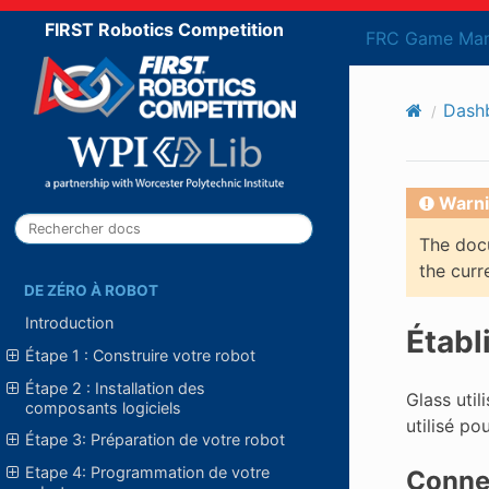
FIRST Robotics Competition
FRC Game Man
Dash
Warni
The docu
the curr
DE ZÉRO À ROBOT
Introduction
Établ
Étape 1 : Construire votre robot
Étape 2 : Installation des
Glass util
composants logiciels
utilisé po
Étape 3: Préparation de votre robot
Etape 4: Programmation de votre
Connex