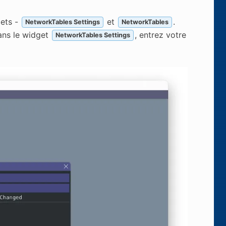
gets -
et
.
NetworkTables Settings
NetworkTables
ns le widget
, entrez votre
NetworkTables Settings