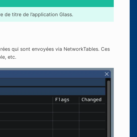
 de titre de l’application Glass.
entrées qui sont envoyées via NetworkTables. Ces
le, etc.