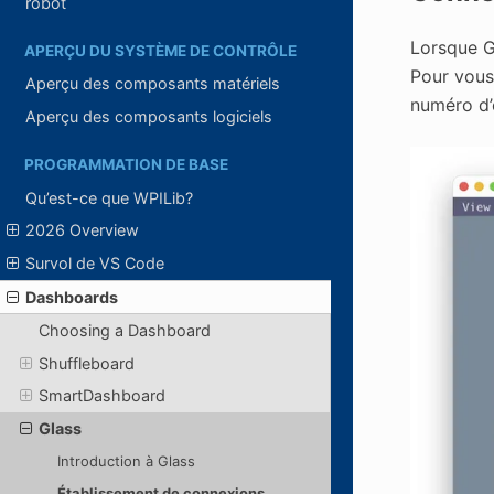
robot
Lorsque G
APERÇU DU SYSTÈME DE CONTRÔLE
Pour vous
Aperçu des composants matériels
numéro d’
Aperçu des composants logiciels
PROGRAMMATION DE BASE
Qu’est-ce que WPILib?
2026 Overview
Survol de VS Code
Dashboards
Choosing a Dashboard
Shuffleboard
SmartDashboard
Glass
Introduction à Glass
Établissement de connexions