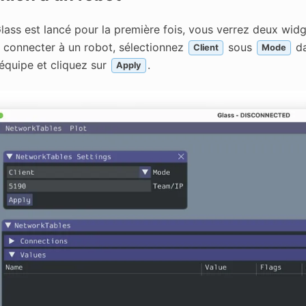
lass est lancé pour la première fois, vous verrez deux wid
 connecter à un robot, sélectionnez
sous
da
Client
Mode
équipe et cliquez sur
.
Apply