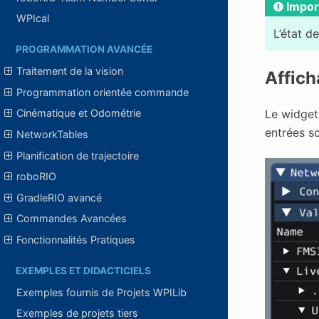
Impor
WPIcal
L’état d
PROGRAMMATION AVANCÉE
Traitement de la vision
Affich
Programmation orientée commande
Le widge
Cinématique et Odométrie
entrées so
NetworkTables
Planification de trajectoire
roboRIO
GradleRIO avancé
Commandes Avancées
Fonctionnalités Pratiques
EXEMPLES ET DIDACTICIELS
Exemples fournis de Projets WPILib
Exemples de projets tiers