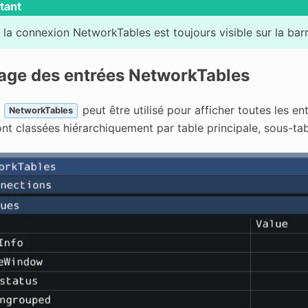
tant
e la connexion NetworkTables est toujours visible sur la barre
age des entrées NetworkTables
t
peut être utilisé pour afficher toutes les 
NetworkTables
nt classées hiérarchiquement par table principale, sous-tab