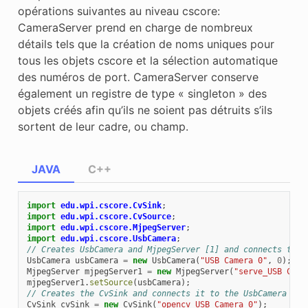
opérations suivantes au niveau cscore:
CameraServer prend en charge de nombreux
détails tels que la création de noms uniques pour
tous les objets cscore et la sélection automatique
des numéros de port. CameraServer conserve
également un registre de type « singleton » des
objets créés afin qu’ils ne soient pas détruits s’ils
sortent de leur cadre, ou champ.
JAVA
C++
import
edu.wpi.cscore.CvSink
;
import
edu.wpi.cscore.CvSource
;
import
edu.wpi.cscore.MjpegServer
;
import
edu.wpi.cscore.UsbCamera
;
// Creates UsbCamera and MjpegServer [1] and connects them
UsbCamera
usbCamera
=
new
UsbCamera
(
"USB Camera 0"
,
0
);
MjpegServer
mjpegServer1
=
new
MjpegServer
(
"serve_USB Came
mjpegServer1
.
setSource
(
usbCamera
);
// Creates the CvSink and connects it to the UsbCamera
CvSink
cvSink
=
new
CvSink
(
"opencv_USB Camera 0"
);