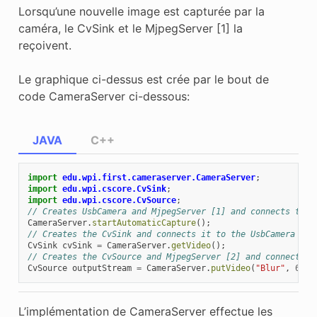
Lorsqu’une nouvelle image est capturée par la
caméra, le CvSink et le MjpegServer [1] la
reçoivent.
Le graphique ci-dessus est crée par le bout de
code CameraServer ci-dessous:
JAVA
C++
import
edu.wpi.first.cameraserver.CameraServer
;
import
edu.wpi.cscore.CvSink
;
import
edu.wpi.cscore.CvSource
;
// Creates UsbCamera and MjpegServer [1] and connects them
CameraServer
.
startAutomaticCapture
();
// Creates the CvSink and connects it to the UsbCamera
CvSink
cvSink
=
CameraServer
.
getVideo
();
// Creates the CvSource and MjpegServer [2] and connects t
CvSource
outputStream
=
CameraServer
.
putVideo
(
"Blur"
,
640
,
L’implémentation de CameraServer effectue les