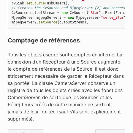
cvSink
.
setSource
(
usbCamera
);
// Creates the CvSource and MjpegServer [2] and connects t
CvSource
outputStream
=
new
CvSource
(
"Blur"
,
PixelFormat
.
k
MjpegServer
mjpegServer2
=
new
MjpegServer
(
"serve_Blur"
,
1
mjpegServer2
.
setSource
(
outputStream
);
Comptage de références
Tous les objets cscore sont comptés en interne. La
connexion d’un Récepteur à une Source augmente
le compte de références de la Source, il est donc
strictement nécessaire de garder le Récepteur dans
sa portée. La classe CameraServer conserve un
registre de tous les objets créés avec les fonctions
CameraServer, de sorte que les Sources et les
Récepteurs créés de cette manière ne sortent
jamais de leur portée (sauf s’ils sont explicitement
supprimés).