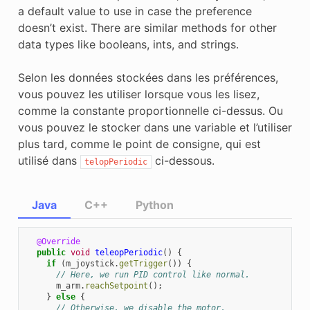
a default value to use in case the preference
doesn’t exist. There are similar methods for other
data types like booleans, ints, and strings.
Selon les données stockées dans les préférences,
vous pouvez les utiliser lorsque vous les lisez,
comme la constante proportionnelle ci-dessus. Ou
vous pouvez le stocker dans une variable et l’utiliser
plus tard, comme le point de consigne, qui est
utilisé dans
ci-dessous.
telopPeriodic
Java
C++
Python
@Override
public
void
teleopPeriodic
()
{
if
(
m_joystick
.
getTrigger
())
{
// Here, we run PID control like normal.
m_arm
.
reachSetpoint
();
}
else
{
// Otherwise, we disable the motor.