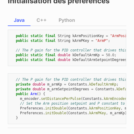
Initialisation des préférences
Java
C++
Python
public
static
final
String
kArmPositionKey
=
"ArmPositio
public
static
final
String
kArmPKey
=
"ArmP"
;
// The P gain for the PID controller that drives this ar
public
static
final
double
kDefaultArmKp
=
50.0
;
public
static
final
double
kDefaultArmSetpointDegrees
=
// The P gain for the PID controller that drives this ar
private
double
m_armKp
=
Constants
.
kDefaultArmKp
;
private
double
m_armSetpointDegrees
=
Constants
.
kDefault
public
Arm
()
{
m_encoder
.
setDistancePerPulse
(
Constants
.
kArmEncoderDis
// Set the Arm position setpoint and P constant to Pre
Preferences
.
initDouble
(
Constants
.
kArmPositionKey
,
m_ar
Preferences
.
initDouble
(
Constants
.
kArmPKey
,
m_armKp
);
}