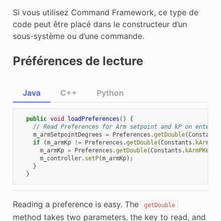
Si vous utilisez Command Framework, ce type de
code peut être placé dans le constructeur d’un
sous-système ou d’une commande.
Préférences de lecture
Java
C++
Python
public
void
loadPreferences
()
{
// Read Preferences for Arm setpoint and kP on enterin
m_armSetpointDegrees
=
Preferences
.
getDouble
(
Constants
if
(
m_armKp
!=
Preferences
.
getDouble
(
Constants
.
kArmPKe
m_armKp
=
Preferences
.
getDouble
(
Constants
.
kArmPKey
,
m_controller
.
setP
(
m_armKp
);
}
}
Reading a preference is easy. The
getDouble
method takes two parameters, the key to read, and