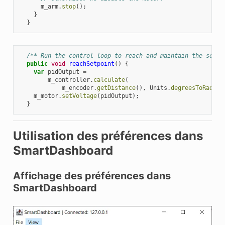
m_arm
.
stop
();
}
}
/** Run the control loop to reach and maintain the setpo
public
void
reachSetpoint
()
{
var
pidOutput
=
m_controller
.
calculate
(
m_encoder
.
getDistance
(),
Units
.
degreesToRadian
m_motor
.
setVoltage
(
pidOutput
);
}
Utilisation des préférences dans
SmartDashboard
Affichage des préférences dans
SmartDashboard