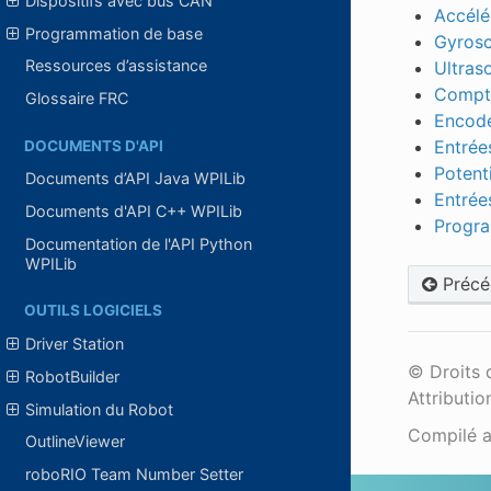
Dispositifs avec bus CAN
Accélér
Programmation de base
Gyrosc
Ressources d’assistance
Ultraso
Compte
Glossaire FRC
Encodeu
Entrées
DOCUMENTS D'API
Potent
Documents d’API Java WPILib
Entrées
Documents d'API C++ WPILib
Progra
Documentation de l'API Python
WPILib
Précé
OUTILS LOGICIELS
Driver Station
© Droits 
RobotBuilder
Attributio
Simulation du Robot
Compilé 
OutlineViewer
roboRIO Team Number Setter