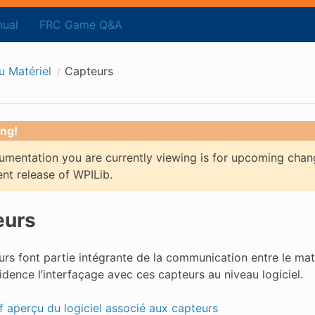
ual
FRC Game Q&A
u Matériel
Capteurs
ng!
mentation you are currently viewing is for upcoming chan
ent release of WPILib.
eurs
rs font partie intégrante de la communication entre le matér
dence l’interfaçage avec ces capteurs au niveau logiciel.
f aperçu du logiciel associé aux capteurs