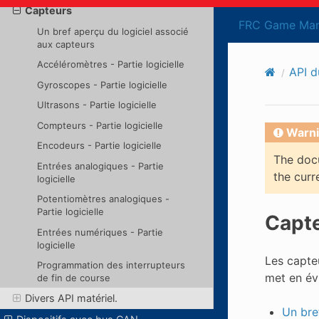
Capteurs
FRC Game Man
Un bref aperçu du logiciel associé
aux capteurs
Accéléromètres - Partie logicielle
API d
Gyroscopes - Partie logicielle
Ultrasons - Partie logicielle
Compteurs - Partie logicielle
Warni
Encodeurs - Partie logicielle
The docu
Entrées analogiques - Partie
the curr
logicielle
Potentiomètres analogiques -
Partie logicielle
Capt
Entrées numériques - Partie
logicielle
Les capteu
Programmation des interrupteurs
met en évi
de fin de course
Divers API matériel.
Un bre