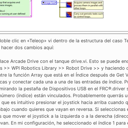
oble clic en «Teleop» vi dentro de la estructura del caso 
 hacer dos cambios aquí:
ace Arcade Drive con el tanque drive.vi. Esto se puede en
s >> WPI Robotics Library >> Robot Drive >> y haciendo cl
tre la función Array que está en el Índice después de Get V
cas y conectar cada una a una de las entradas de índice. P
 mirando la pestaña de Dispositivos USB en el FRC®.driver 
número (índice) están vinculados. Probablemente querrás usa
 que es intuitivo presionar el joystick hacia arriba cuando
abajo cuando quieres que vayan en reversa. Si seleccionas e
s que mover el joystick a la izquierda o a la derecha (direc
van. En mi configuración, he seleccionado el índice 1 para 