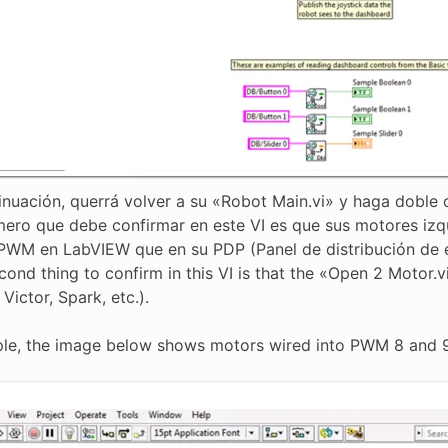
inuación, querrá volver a su «Robot Main.vi» y haga doble c
mero que debe confirmar en este VI es que sus motores iz
 PWM en LabVIEW que en su PDP (Panel de distribución de e
cond thing to confirm in this VI is that the «Open 2 Motor.v
 Victor, Spark, etc.).
le, the image below shows motors wired into PWM 8 and 9