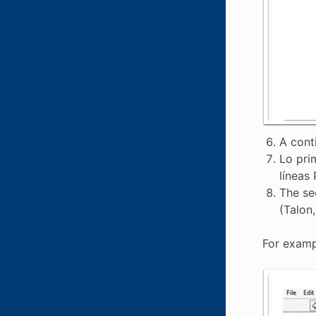
A cont
Lo pri
líneas
The se
(Talon,
For examp