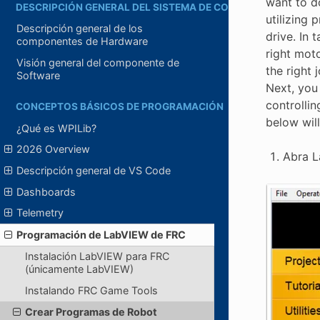
want to do
DESCRIPCIÓN GENERAL DEL SISTEMA DE CONTROL
utilizing 
Descripción general de los
drive. In 
componentes de Hardware
right mot
Visión general del componente de
the right 
Software
Next, you
controllin
CONCEPTOS BÁSICOS DE PROGRAMACIÓN
below will
¿Qué es WPILib?
2026 Overview
Abra L
Descripción general de VS Code
Dashboards
Telemetry
Programación de LabVIEW de FRC
Instalación LabVIEW para FRC
(únicamente LabVIEW)
Instalando FRC Game Tools
Crear Programas de Robot