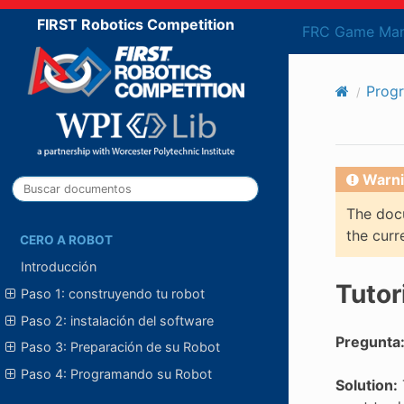
FIRST Robotics Competition
FRC Game Man
Prog
Warni
The docu
the curr
CERO A ROBOT
Introducción
Tutor
Paso 1: construyendo tu robot
Paso 2: instalación del software
Pregunta
Paso 3: Preparación de su Robot
Paso 4: Programando su Robot
Solution: