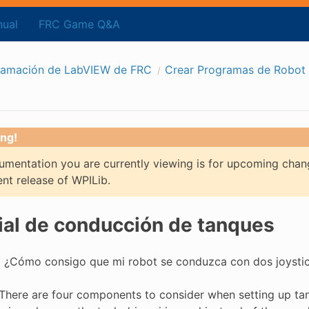
ual
FRC Game Q&A
ramación de LabVIEW de FRC
Crear Programas de Robot
ng!
mentation you are currently viewing is for upcoming chan
ent release of WPILib.
ial de conducción de tanques
:
¿Cómo consigo que mi robot se conduzca con dos joystic
There are four components to consider when setting up tank 