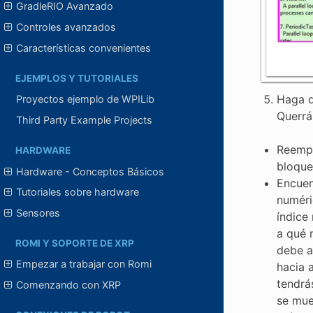
GradleRIO Avanzado
Controles avanzados
Características convenientes
EJEMPLOS Y TUTORIALES
Haga d
Proyectos ejemplo de WPILib
Querrá
Third Party Example Projects
Reempl
HARDWARE
bloque
Hardware - Conceptos Básicos
Encuen
Tutoriales sobre hardware
numéri
Sensores
índice
a qué 
ROMI Y SOPORTE DE XRP
debe a
Empezar a trabajar con Romi
hacia 
tendrá
Comenzando con XRP
se mue