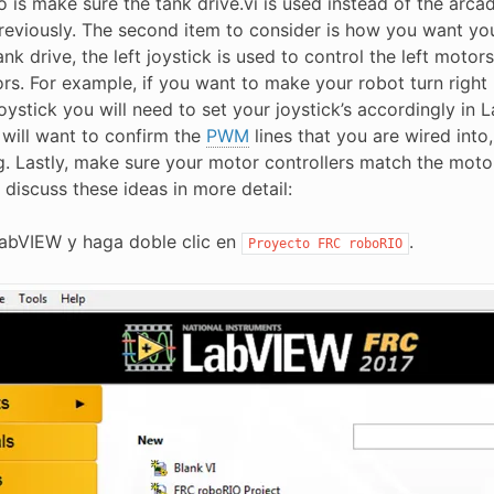
 is make sure the tank drive.vi is used instead of the arca
previously. The second item to consider is how you want yo
tank drive, the left joystick is used to control the left motor
ors. For example, if you want to make your robot turn right
joystick you will need to set your joystick’s accordingly in
 will want to confirm the
PWM
lines that you are wired into
g. Lastly, make sure your motor controllers match the moto
 discuss these ideas in more detail:
abVIEW y haga doble clic en
.
Proyecto
FRC
roboRIO