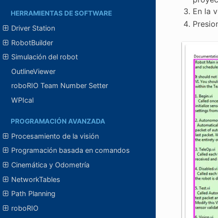
En la 
HERRAMIENTAS DE SOFTWARE
Presio
Driver Station
RobotBuilder
Simulación del robot
OutlineViewer
roboRIO Team Number Setter
WPIcal
PROGRAMACIÓN AVANZADA
Procesamiento de la visión
Programación basada en comandos
Cinemática y Odometría
NetworkTables
Path Planning
roboRIO