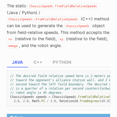
The static
ChassisSpeeds.fromFieldRelativeSpeeds
(Java / Python) /
(C++) method
ChassisSpeeds::FromFieldRelativeSpeeds
can be used to generate the
object
ChassisSpeeds
from field-relative speeds. This method accepts the
(relative to the field),
(relative to the field),
vx
vy
, and the robot angle.
omega
JAVA
C++
PYTHON
// The desired field relative speed here is 2 meters per s
// toward the opponent's alliance station wall, and 2 mete
// second toward the left field boundary. The desired rota
// is a quarter of a rotation per second counterclockwise.
// robot angle is 45 degrees.
ChassisSpeeds
speeds
=
ChassisSpeeds
.
fromFieldRelativeSpee
2.0
,
2.0
,
Math
.
PI
/
2.0
,
Rotation2d
.
fromDegrees
(
45.0
));