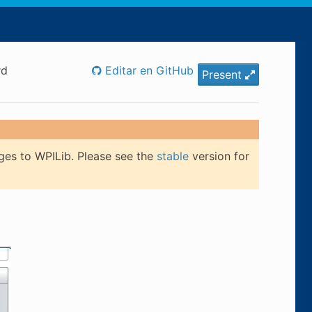
rd
Editar en GitHub
Present
ges to WPILib. Please see the
stable
version for