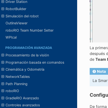
Driver Station
RobotBuilder
Simulación del robot
OutlineViewer
roboRIO Team Number Setter
WPIcal
La primer
PROGRAMACIÓN AVANZADA
después d
Procesamiento de la visión
de
Team 
Programación basada en comandos
Cinemática y Odometría
Nota
NetworkTables
La Smar
Path Planning
roboRIO
Configu
GradleRIO Avanzado
Controles avanzados
De forma 