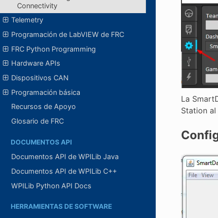
Connectivity
Telemetry
Programación de LabVIEW de FRC
FRC Python Programming
Hardware APIs
Dispositivos CAN
Programación básica
La SmartD
Recursos de Apoyo
Station al
Glosario de FRC
Config
DOCUMENTOS API
Documentos API de WPILib Java
Documentos API de WPILib C++
WPILib Python API Docs
HERRAMIENTAS DE SOFTWARE