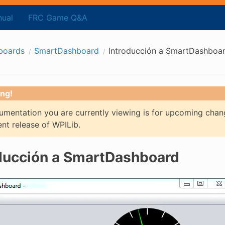
ual
FRC Game Q&A
boards
SmartDashboard
Introducción a SmartDashboa
ng!
mentation you are currently viewing is for upcoming chan
ent release of WPILib.
ducción a SmartDashboard