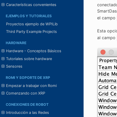
conectado
Características convenientes
SmartDash
EJEMPLOS Y TUTORIALES
el campo
Proyectos ejemplo de WPILib
Esta opci
Third Party Example Projects
al campo
HARDWARE
Hardware - Conceptos Básicos
Tutoriales sobre hardware
Sensores
ROMI Y SOPORTE DE XRP
Empezar a trabajar con Romi
Comenzando con XRP
CONEXIONES DE ROBOT
Introducción a las Redes