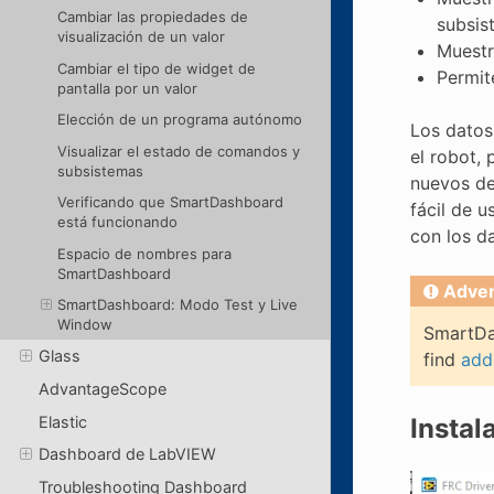
Cambiar las propiedades de
subsis
visualización de un valor
Muestr
Cambiar el tipo de widget de
Permit
pantalla por un valor
Elección de un programa autónomo
Los datos
Visualizar el estado de comandos y
el robot,
subsistemas
nuevos de
Verificando que SmartDashboard
fácil de 
está funcionando
con los d
Espacio de nombres para
SmartDashboard
Adver
SmartDashboard: Modo Test y Live
Window
SmartDas
Glass
find
add
AdvantageScope
Elastic
Instal
Dashboard de LabVIEW
Troubleshooting Dashboard