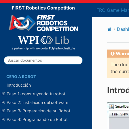
FIRST Robotics Competition
FRC Game Man
Dash
Warni
The docu
the curr
CERO A ROBOT
Introducción
Intro
Paso 1: construyendo tu robot
Paso 2: instalación del software
Paso 3: Preparación de su Robot
Paso 4: Programando su Robot