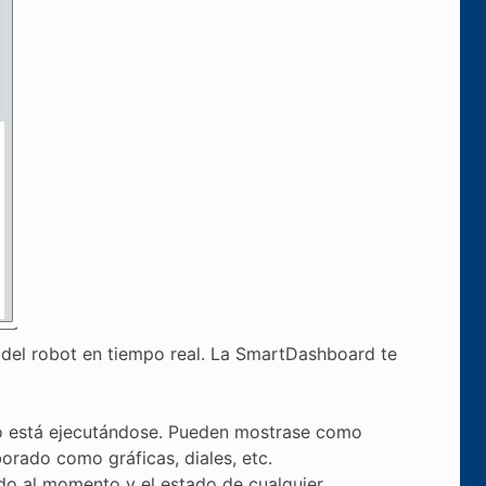
el robot en tiempo real. La SmartDashboard te
igo está ejecutándose. Pueden mostrase como
orado como gráficas, diales, etc.
do al momento y el estado de cualquier