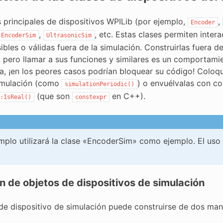
s principales de dispositivos WPILib (por ejemplo,
,
Encoder
,
, etc. Estas clases permiten inter
EncoderSim
UltrasonicSim
ibles o válidas fuera de la simulación. Construirlas fuera 
, pero llamar a sus funciones y similares es un comportamie
a, ¡en los peores casos podrían bloquear su código! Coloqu
imulación (como
) o envuélvalas con 
simulationPeriodic()
(que son
en C++).
:IsReal()
constexpr
mplo utilizará la clase «EncoderSim» como ejemplo. El uso 
.
n de objetos de dispositivos de simulación
 de dispositivo de simulación puede construirse de dos man