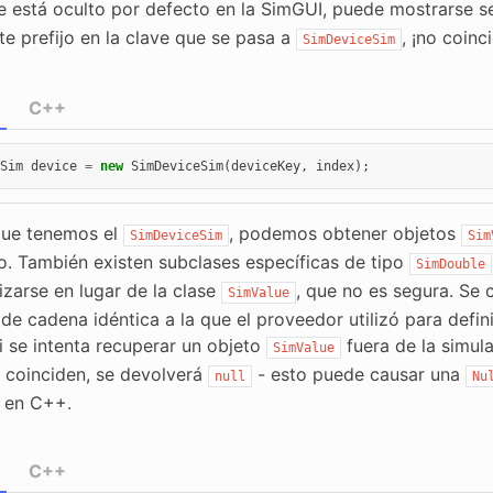
ue está oculto por defecto en la SimGUI, puede mostrarse 
te prefijo en la clave que se pasa a
, ¡no coinc
SimDeviceSim
C++
Sim
device
=
new
SimDeviceSim
(
deviceKey
,
index
);
que tenemos el
, podemos obtener objetos
SimDeviceSim
Sim
vo. También existen subclases específicas de tipo
SimDouble
izarse en lugar de la clase
, que no es segura. Se 
SimValue
de cadena idéntica a la que el proveedor utilizó para defin
i se intenta recuperar un objeto
fuera de la simula
SimValue
coinciden, se devolverá
- esto puede causar una
null
Nu
o en C++.
C++