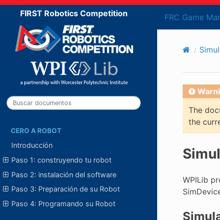
FIRST Robotics Competition
FRC Game Man
Simul
Warni
The docu
the curr
CERO A ROBOT
Introducción
Simul
Paso 1: construyendo tu robot
Paso 2: instalación del software
WPILib pr
Paso 3: Preparación de su Robot
SimDevice
Paso 4: Programando su Robot
Simula