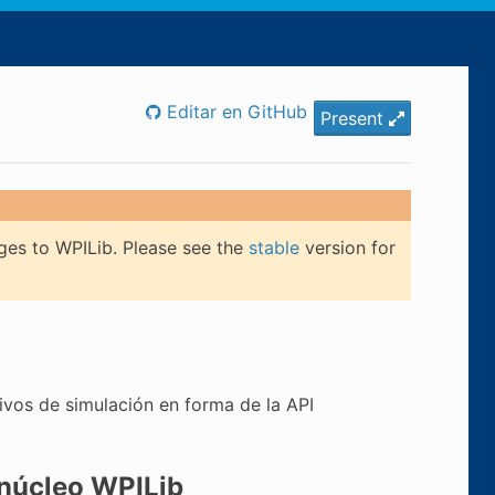
Editar en GitHub
Present
ges to WPILib. Please see the
stable
version for
ivos de simulación en forma de la API
 núcleo WPILib