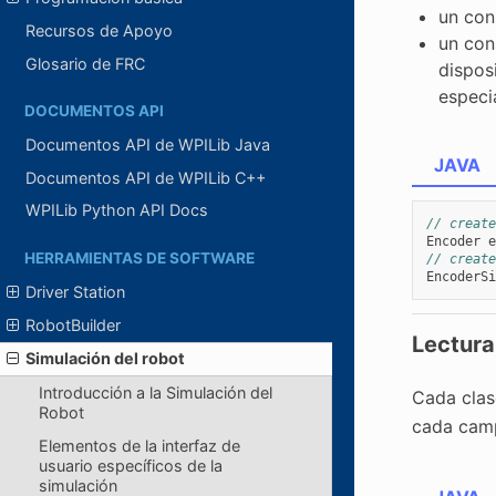
un con
Recursos de Apoyo
un con
Glosario de FRC
dispos
especi
DOCUMENTOS API
Documentos API de WPILib Java
JAVA
Documentos API de WPILib C++
WPILib Python API Docs
// create
Encoder
e
HERRAMIENTAS DE SOFTWARE
// create
EncoderSi
Driver Station
RobotBuilder
Lectura
Simulación del robot
Introducción a la Simulación del
Cada clas
Robot
cada ca
Elementos de la interfaz de
usuario específicos de la
simulación