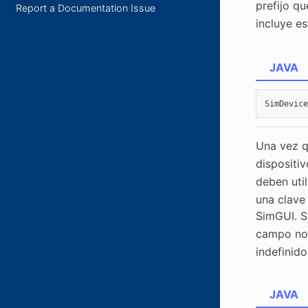
prefijo q
Report a Documentation Issue
incluye es
JAVA
SimDevice
Una vez 
dispositi
deben util
una clave 
SimGUI. S
campo no 
indefinid
JAVA