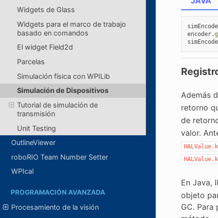
JAVA
Widgets de Glass
Widgets para el marco de trabajo
simEncode
basado en comandos
encoder
.
g
simEncode
El widget Field2d
Parcelas
Registr
Simulación física con WPILib
Simulación de Dispositivos
Además de
Tutorial de simulación de
retorno q
transmisión
de retorn
Unit Testing
valor. An
OutlineViewer
HALValue.k
roboRIO Team Number Setter
HALValue.k
WPIcal
En Java, 
PROGRAMACIÓN AVANZADA
objeto pa
GC. Para p
Procesamiento de la visión