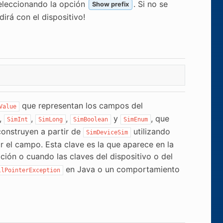
seleccionando la opción
. Si no se
Show prefix
idirá con el dispositivo!
que representan los campos del
Value
,
,
,
y
, que
SimInt
SimLong
SimBoolean
SimEnum
construyen a partir de
utilizando
SimDeviceSim
ir el campo. Esta clave es la que aparece en la
ción o cuando las claves del dispositivo o del
en Java o un comportamiento
llPointerException