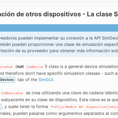
ción de otros dispositivos - La clase
eedores pueden implementar su conexión a la API SimDevic
mbién pueden proporcionar una clase de simulación específi
tación de su proveedor para obtener más información sob
(
not
!) class is a general device simulati
viceSim
SimDevice
nd therefore don’t have specific simulation classes - such 
tab of the
SimGUI
.
 Devices
se crea utilizando una clave de cadena idéntica
SimDeviceSim
subyacente en su clase de dispositivo. Esta clave es la qu
, y suele tener la forma
Prefijo:Nombre
del
dispositivo[índic
anales, pueden pasarse como argumentos separados al con