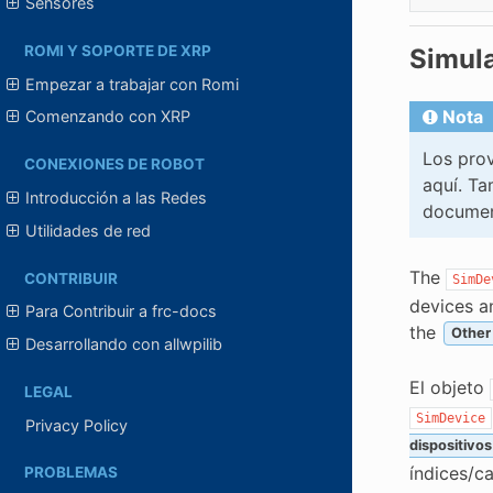
Sensores
ROMI Y SOPORTE DE XRP
Simula
Empezar a trabajar con Romi
Nota
Comenzando con XRP
Los prov
CONEXIONES DE ROBOT
aquí. Ta
Introducción a las Redes
documen
Utilidades de red
The
CONTRIBUIR
SimDe
devices a
Para Contribuir a frc-docs
the
Other
Desarrollando con allwpilib
El objeto
LEGAL
SimDevice
Privacy Policy
dispositivos
índices/c
PROBLEMAS