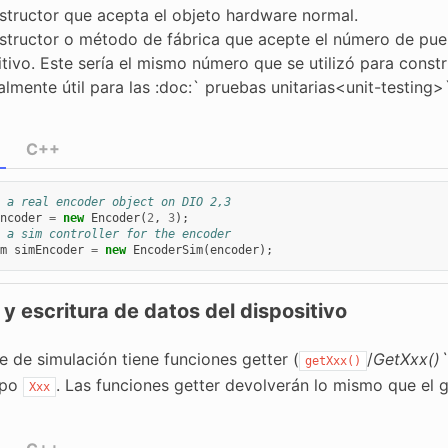
structor que acepta el objeto hardware normal.
structor o método de fábrica que acepte el número de puer
itivo. Este sería el mismo número que se utilizó para constr
almente útil para las :doc:` pruebas unitarias<unit-testing>
C++
 a real encoder object on DIO 2,3
ncoder
=
new
Encoder
(
2
,
3
);
 a sim controller for the encoder
m
simEncoder
=
new
EncoderSim
(
encoder
);
 y escritura de datos del dispositivo
e de simulación tiene funciones getter (
/
GetXxx()`
getXxx()
mpo
. Las funciones getter devolverán lo mismo que el g
Xxx