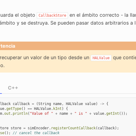
uarda el objeto
en el ámbito correcto - la l
CallbackStore
 ámbito y se destruya. Se pueden pasar datos arbitrarios a 
tencia
 recuperar un valor de un tipo desde un
que contie
HALValue
do.
C++
lback
callback
=
(
String
name
,
HALValue
value
)
->
{
ue
.
getType
()
==
HALValue
.
kInt
)
{
m
.
out
.
println
(
"Value of "
+
name
+
" is "
+
value
.
getInt
());
tore
store
=
simEncoder
.
registerCountCallback
(
callback
);
se
();
// cancel the callback