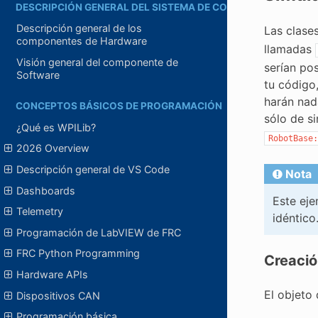
DESCRIPCIÓN GENERAL DEL SISTEMA DE CONTROL
Descripción general de los
Las clase
componentes de Hardware
llamadas
Visión general del componente de
serían pos
Software
tu código
harán nad
CONCEPTOS BÁSICOS DE PROGRAMACIÓN
sólo de s
¿Qué es WPILib?
RobotBase:
2026 Overview
Descripción general de VS Code
Nota
Dashboards
Este eje
Telemetry
idéntico
Programación de LabVIEW de FRC
FRC Python Programming
Creació
Hardware APIs
El objeto
Dispositivos CAN
Programación básica