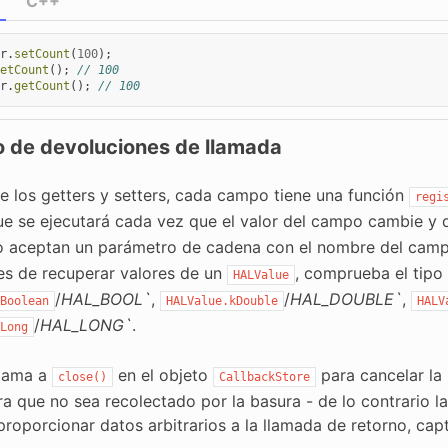
C++
r
.
setCount
(
100
);
etCount
();
// 100
r
.
getCount
();
// 100
o de devoluciones de llamada
 los getters y setters, cada campo tiene una función
regi
ue se ejecutará cada vez que el valor del campo cambie y
o aceptan un parámetro de cadena con el nombre del cam
tes de recuperar valores de un
, comprueba el tipo 
HALValue
/
HAL_BOOL`
,
/
HAL_DOUBLE`
,
Boolean
HALValue.kDouble
HALV
/
HAL_LONG`
.
Long
llama a
en el objeto
para cancelar la 
close()
CallbackStore
ra que no sea recolectado por la basura - de lo contrario l
roporcionar datos arbitrarios a la llamada de retorno, capt