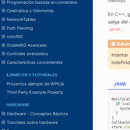
método.
Programación basada en comandos
Cinemática y Odometría
En C++, g
NetworkTables
salga del
Path Planning
.
param
roboRIO
Adver
GradleRIO Avanzado
Controles avanzados
Intentar
indefini
Características convenientes
EJEMPLOS Y TUTORIALES
JAVA
Proyectos ejemplo de WPILib
Third Party Example Projects
NotifyCal
if
(
val
HARDWARE
Syste
}
Hardware - Conceptos Básicos
}
Tutoriales sobre hardware
CallbackS
store
.
clo