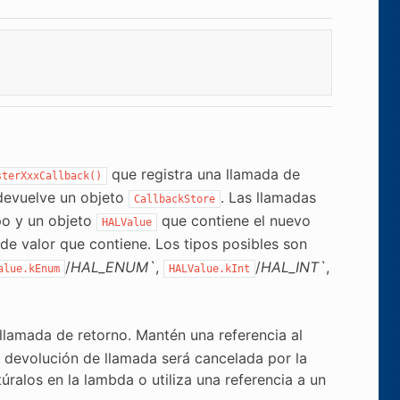
que registra una llamada de
sterXxxCallback()
 devuelve un objeto
. Las llamadas
CallbackStore
po y un objeto
que contiene el nuevo
HALValue
de valor que contiene. Los tipos posibles son
/
HAL_ENUM`
,
/
HAL_INT`
,
alue.kEnum
HALValue.kInt
llamada de retorno. Mantén una referencia al
a devolución de llamada será cancelada por la
úralos en la lambda o utiliza una referencia a un