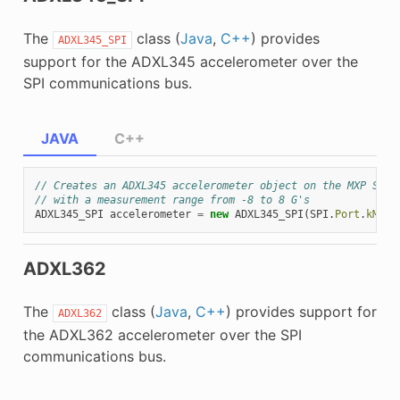
The
class (
Java
,
C++
) provides
ADXL345_SPI
support for the ADXL345 accelerometer over the
SPI communications bus.
JAVA
C++
// Creates an ADXL345 accelerometer object on the MXP SPI 
// with a measurement range from -8 to 8 G's
ADXL345_SPI
accelerometer
=
new
ADXL345_SPI
(
SPI
.
Port
.
kMXP
,
ADXL362
The
class (
Java
,
C++
) provides support for
ADXL362
the ADXL362 accelerometer over the SPI
communications bus.