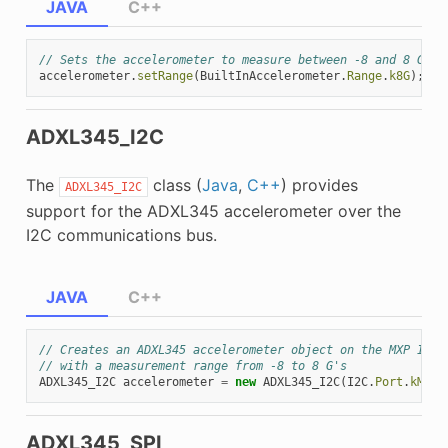
JAVA
C++
// Sets the accelerometer to measure between -8 and 8 G's
accelerometer
.
setRange
(
BuiltInAccelerometer
.
Range
.
k8G
);
ADXL345_I2C
The
class (
Java
,
C++
) provides
ADXL345_I2C
support for the ADXL345 accelerometer over the
I2C communications bus.
JAVA
C++
// Creates an ADXL345 accelerometer object on the MXP I2C 
// with a measurement range from -8 to 8 G's
ADXL345_I2C
accelerometer
=
new
ADXL345_I2C
(
I2C
.
Port
.
kMXP
,
ADXL345_SPI