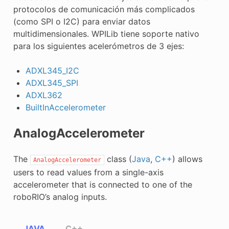
protocolos de comunicación más complicados
(como SPI o I2C) para enviar datos
multidimensionales. WPILib tiene soporte nativo
para los siguientes acelerómetros de 3 ejes:
ADXL345_I2C
ADXL345_SPI
ADXL362
BuiltInAccelerometer
AnalogAccelerometer
The
class (
Java
,
C++
) allows
AnalogAccelerometer
users to read values from a single-axis
accelerometer that is connected to one of the
roboRIO’s analog inputs.
JAVA
C++