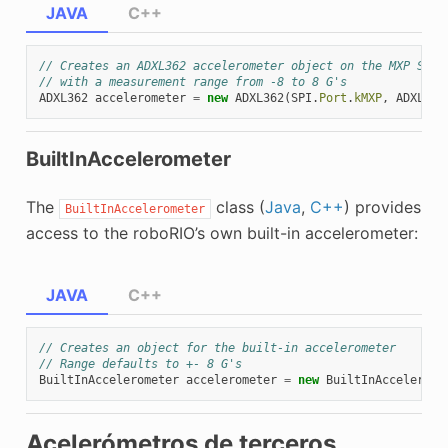
JAVA
C++
// Creates an ADXL362 accelerometer object on the MXP SPI 
// with a measurement range from -8 to 8 G's
ADXL362
accelerometer
=
new
ADXL362
(
SPI
.
Port
.
kMXP
,
ADXL362
BuiltInAccelerometer
The
class (
Java
,
C++
) provides
BuiltInAccelerometer
access to the roboRIO’s own built-in accelerometer:
JAVA
C++
// Creates an object for the built-in accelerometer
// Range defaults to +- 8 G's
BuiltInAccelerometer
accelerometer
=
new
BuiltInAccelerome
Acelerómetros de terceros