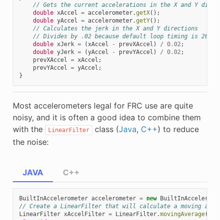
// Gets the current accelerations in the X and Y direc
double
xAccel
=
accelerometer
.
getX
();
double
yAccel
=
accelerometer
.
getY
();
// Calculates the jerk in the X and Y directions
// Divides by .02 because default loop timing is 20ms
double
xJerk
=
(
xAccel
-
prevXAccel
)
/
0.02
;
double
yJerk
=
(
yAccel
-
prevYAccel
)
/
0.02
;
prevXAccel
=
xAccel
;
prevYAccel
=
yAccel
;
}
Most accelerometers legal for FRC use are quite
noisy, and it is often a good idea to combine them
with the
class (
Java
,
C++
) to reduce
LinearFilter
the noise:
JAVA
C++
BuiltInAccelerometer
accelerometer
=
new
BuiltInAccelerome
// Create a LinearFilter that will calculate a moving aver
LinearFilter
xAccelFilter
=
LinearFilter
.
movingAverage
(
10
)