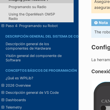
Asegúres
Programando su Radio
asegurad
Using the OpenMesh OM5P
Radio
Nota
Paso 4: Programando su Robot
The robo
DESCRIPCIÓN GENERAL DEL SISTEMA DE CONTROL
Descripción general de los
Config
componentes de Hardware
Visión general del componente de
La herram
Software
Conexi
CONCEPTOS BÁSICOS DE PROGRAMACIÓN
¿Qué es WPILib?
2026 Overview
Descripción general de VS Code
Dashboards
Telemetry