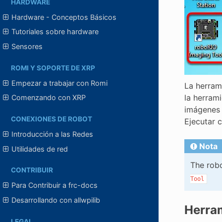
HARDWARE
Hardware - Conceptos Básicos
Tutoriales sobre hardware
Sensores
ROMI Y SOPORTE DE XRP
Empezar a trabajar con Romi
La herram
la herrami
Comenzando con XRP
imágenes 
CONEXIONES DE ROBOT
Ejecutar 
Introducción a las Redes
Nota
Utilidades de red
The robo
CONTRIBUIR
Tool
Para Contribuir a frc-docs
Desarrollando con allwpilib
Herra
LEGAL