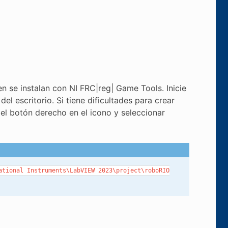
 se instalan con NI FRC|reg| Game Tools. Inicie
l escritorio. Si tiene dificultades para crear
el botón derecho en el icono y seleccionar
ational
Instruments\LabVIEW
2023\project\roboRIO