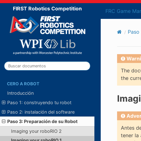
FIRST Robotics Competition
FRC Game Man
Paso 
Warni
The docu
the curr
CERO A ROBOT
Introducción
Imagi
Paso 1: construyendo tu robot
Paso 2: instalación del software
Adver
Paso 3: Preparación de su Robot
Antes de
Imaging your roboRIO 2
tener la
Imaging your roboRIO 1