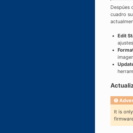
Despúes d
cuadro su
actualmen
Edit S
ajustes
Format
imagen
Updat
herram
Actuali
Adver
It is on
firmware