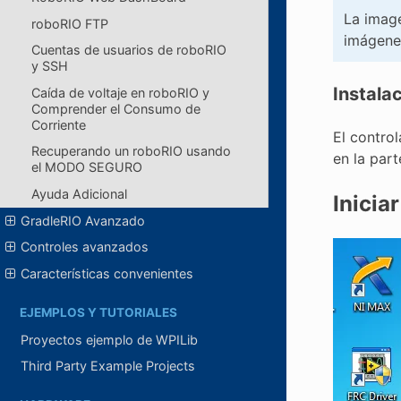
La image
roboRIO FTP
imágenes
Cuentas de usuarios de roboRIO
y SSH
Instala
Caída de voltaje en roboRIO y
Comprender el Consumo de
Corriente
El contro
Recuperando un roboRIO usando
en la part
el MODO SEGURO
Ayuda Adicional
Inicia
GradleRIO Avanzado
Controles avanzados
Características convenientes
EJEMPLOS Y TUTORIALES
Proyectos ejemplo de WPILib
Third Party Example Projects