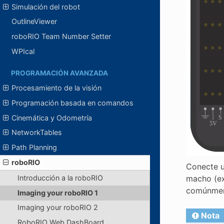
Simulación del robot
OutlineViewer
roboRIO Team Number Setter
WPIcal
PROGRAMACIÓN AVANZADA
Procesamiento de la visión
Programación basada en comandos
Cinemática y Odometría
NetworkTables
Path Planning
roboRIO
Conecte u
macho (ex
Introducción a la roboRIO
comúnmen
Imaging your roboRIO 1
Imaging your roboRIO 2
Nota
RoboRIO Web DashBoard