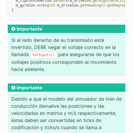
m_rightEncoderSim
.
setRate
(
m_driveSim
.
getRightVelocityMet
m_gyroSim
.
setAngle
(
-
m_driveSim
.
getHeading
().
getDegrees
()
}
Importante
Si el lado derecho de su transmisión está
invertido, DEBE negar el voltaje correcto en la
llamada
para asegurarse de que los
SetInputs()
voltajes positivos corresponden al movimiento
hacia adelante.
Importante
Debido a que el modelo del simulador de tren de
conducción devuelve las posiciones y las
velocidades en metros y m/s respectivamente,
éstas deben ser convertidas en ticks de
codificación y ticks/s cuando se llama a