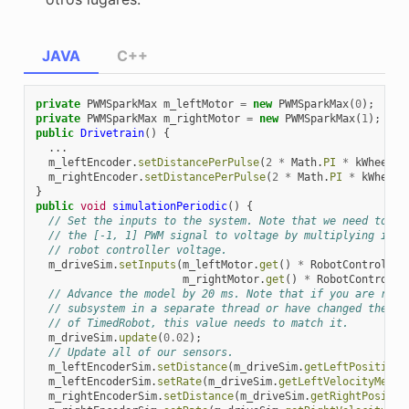
JAVA
C++
private
PWMSparkMax
m_leftMotor
=
new
PWMSparkMax
(
0
);
private
PWMSparkMax
m_rightMotor
=
new
PWMSparkMax
(
1
);
public
Drivetrain
()
{
...
m_leftEncoder
.
setDistancePerPulse
(
2
*
Math
.
PI
*
kWheelRa
m_rightEncoder
.
setDistancePerPulse
(
2
*
Math
.
PI
*
kWheelR
}
public
void
simulationPeriodic
()
{
// Set the inputs to the system. Note that we need to co
// the [-1, 1] PWM signal to voltage by multiplying it b
// robot controller voltage.
m_driveSim
.
setInputs
(
m_leftMotor
.
get
()
*
RobotController
m_rightMotor
.
get
()
*
RobotControlle
// Advance the model by 20 ms. Note that if you are runn
// subsystem in a separate thread or have changed the no
// of TimedRobot, this value needs to match it.
m_driveSim
.
update
(
0.02
);
// Update all of our sensors.
m_leftEncoderSim
.
setDistance
(
m_driveSim
.
getLeftPositionM
m_leftEncoderSim
.
setRate
(
m_driveSim
.
getLeftVelocityMeter
m_rightEncoderSim
.
setDistance
(
m_driveSim
.
getRightPositio