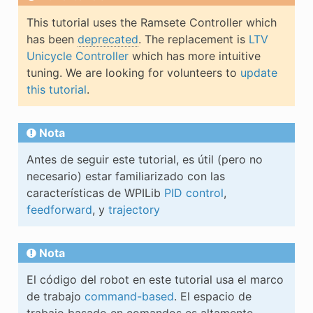
E CONTROL
This tutorial uses the Ramsete Controller which
has been
deprecated
. The replacement is
LTV
Unicycle Controller
which has more intuitive
tuning. We are looking for volunteers to
update
this tutorial
.
ÓN
Nota
Antes de seguir este tutorial, es útil (pero no
necesario) estar familiarizado con las
características de WPILib
PID control
,
feedforward
, y
trajectory
Nota
El código del robot en este tutorial usa el marco
de trabajo
command-based
. El espacio de
trabajo basado en comandos es altamente