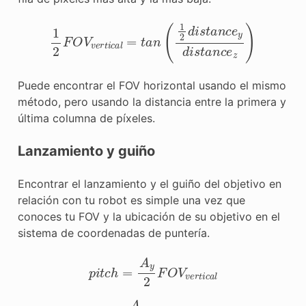
1
2
F
O
V
v
e
r
t
i
c
a
l
=
t
a
n
(
1
2
d
i
s
t
a
n
c
e
y
d
i
s
t
a
n
c
e
z
)
Puede encontrar el FOV horizontal usando el mismo
método, pero usando la distancia entre la primera y
última columna de píxeles.
Lanzamiento y guiño
Encontrar el lanzamiento y el guiño del objetivo en
relación con tu robot es simple una vez que
conoces tu FOV y la ubicación de su objetivo en el
sistema de coordenadas de puntería.
p
i
t
c
h
=
A
y
2
F
O
V
v
e
r
t
i
c
a
l
y
a
w
=
A
x
2
F
O
V
h
o
r
i
z
o
n
t
a
l