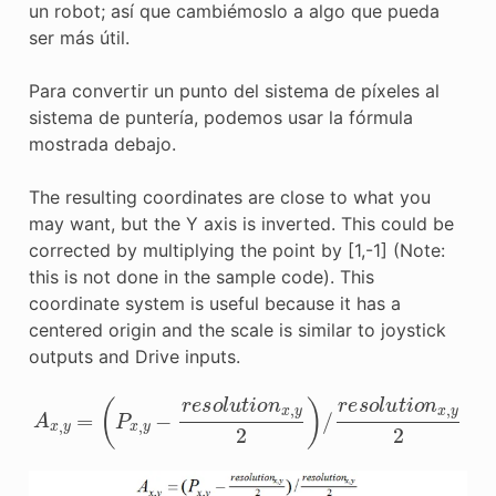
un robot; así que cambiémoslo a algo que pueda
ser más útil.
Para convertir un punto del sistema de píxeles al
sistema de puntería, podemos usar la fórmula
mostrada debajo.
The resulting coordinates are close to what you
may want, but the Y axis is inverted. This could be
corrected by multiplying the point by [1,-1] (Note:
this is not done in the sample code). This
coordinate system is useful because it has a
centered origin and the scale is similar to joystick
outputs and Drive inputs.
A
x
,
y
=
(
P
x
,
y
−
resolution
x
,
y
2
)
/
resolution
x
,
y
2