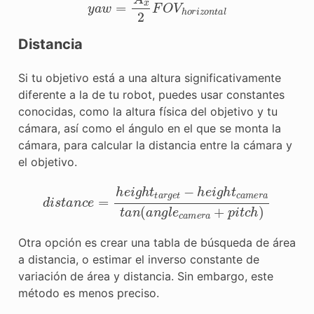
Distancia
Si tu objetivo está a una altura significativamente
diferente a la de tu robot, puedes usar constantes
conocidas, como la altura física del objetivo y tu
cámara, así como el ángulo en el que se monta la
cámara, para calcular la distancia entre la cámara y
el objetivo.
d
i
s
t
a
n
c
e
=
h
e
i
g
h
t
t
a
r
g
e
t
−
h
e
i
g
h
t
c
a
m
e
r
a
t
a
n
(
a
n
Otra opción es crear una tabla de búsqueda de área
a distancia, o estimar el inverso constante de
variación de área y distancia. Sin embargo, este
método es menos preciso.