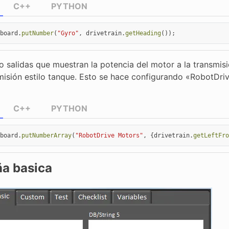
C++
PYTHON
board
.
putNumber
(
"Gyro"
,
drivetrain
.
getHeading
());
o salidas que muestran la potencia del motor a la transmis
misión estilo tanque. Esto se hace configurando «RobotDri
C++
PYTHON
board
.
putNumberArray
(
"RobotDrive Motors"
,
{
drivetrain
.
getLeftFro
ña basica