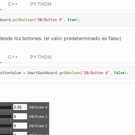
C++
PYTHON
board
.
putBoolean
(
"DB/Button 0"
,
true
);
desde los botones: (el valor predeterminado es falso)
C++
PYTHON
uttonValue
=
SmartDashboard
.
getBoolean
(
"DB/Button 0"
,
false
);