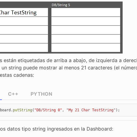
gs están etiquetadas de arriba a abajo, de izquierda a der
un string puede mostrar al menos 21 caracteres (el númer
 estas cadenas:
C++
PYTHON
board
.
putString
(
"DB/String 0"
,
"My 21 Char TestString"
);
los datos tipo string ingresados en la Dashboard: