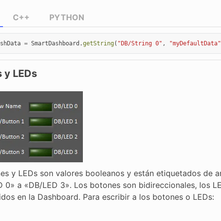
C++
PYTHON
shData
=
SmartDashboard
.
getString
(
"DB/String 0"
,
"myDefaultData"
 y LEDs
es y LEDs son valores booleanos y están etiquetados de a
 0» a «DB/LED 3». Los botones son bidireccionales, los LE
idos en la Dashboard. Para escribir a los botones o LEDs: