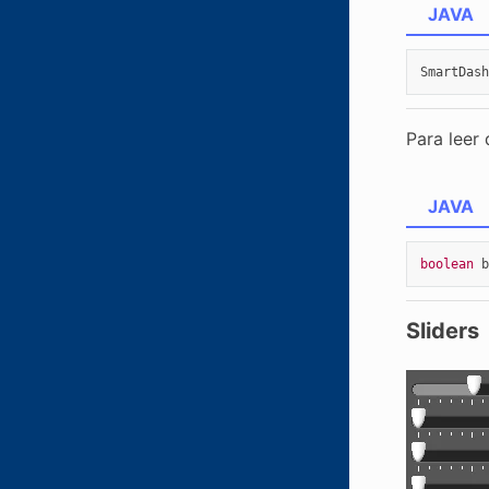
JAVA
SmartDash
Para leer 
JAVA
boolean
b
Sliders