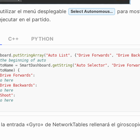
utilizar el menú desplegable
para mostr
Select Autonomous…
jecutar en el partido.
C++
PYTHON
board
.
putStringArray
(
"Auto List"
,
{
"Drive Forwards"
,
"Drive Back
the beginning of auto
toName
=
SmartDashboard
.
getString
(
"Auto Selector"
,
"Drive Forwar
toName
)
{
Drive Forwards"
:
o here
Drive Backwards"
:
o here
Shoot"
:
o here
a la entrada «Gyro» de NetworkTables rellenará el giroscopi