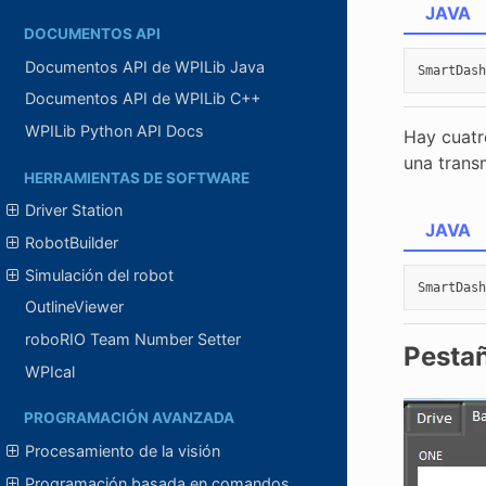
JAVA
DOCUMENTOS API
Documentos API de WPILib Java
SmartDash
Documentos API de WPILib C++
WPILib Python API Docs
Hay cuatr
una trans
HERRAMIENTAS DE SOFTWARE
Driver Station
JAVA
RobotBuilder
Simulación del robot
SmartDash
OutlineViewer
roboRIO Team Number Setter
Pesta
WPIcal
PROGRAMACIÓN AVANZADA
Procesamiento de la visión
Programación basada en comandos