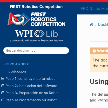
FIRST Robotics Competition
FRC Game Man
Dash
Warni
The docu
CERO A ROBOT
the curr
Introducción
Paso 1: construyendo tu robot
Using
Paso 2: instalación del software
Paso 3: Preparación de su Robot
The defau
and Pytho
Paso 4: Programando su Robot