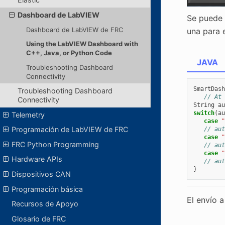
Dashboard de LabVIEW
Se puede 
Dashboard de LabVIEW de FRC
una para e
Using the LabVIEW Dashboard with
C++, Java, or Python Code
JAVA
Troubleshooting Dashboard
Connectivity
SmartDash
Troubleshooting Dashboard
// At 
Connectivity
String
au
switch
(
au
Telemetry
case
"
Programación de LabVIEW de FRC
// aut
case
"
FRC Python Programming
// aut
case
"
Hardware APIs
// aut
}
Dispositivos CAN
Programación básica
El envío 
Recursos de Apoyo
Glosario de FRC