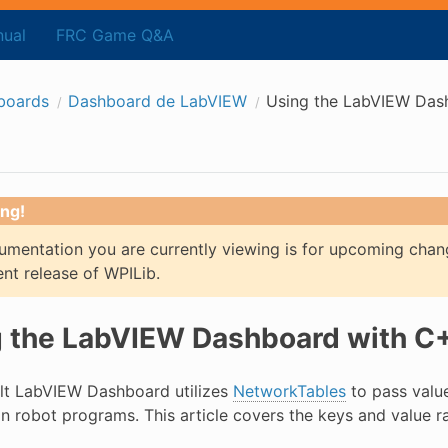
ual
FRC Game Q&A
boards
Dashboard de LabVIEW
Using the LabVIEW Das
ng!
mentation you are currently viewing is for upcoming chan
ent release of WPILib.
 the LabVIEW Dashboard with C+
lt LabVIEW Dashboard utilizes
NetworkTables
to pass value
n robot programs. This article covers the keys and value r