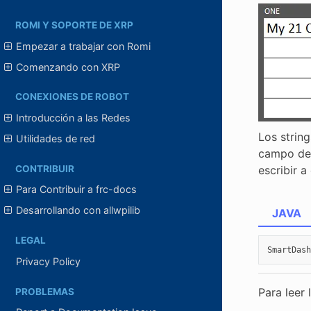
ROMI Y SOPORTE DE XRP
Empezar a trabajar con Romi
Comenzando con XRP
CONEXIONES DE ROBOT
Introducción a las Redes
Los strin
Utilidades de red
campo de 
CONTRIBUIR
escribir a
Para Contribuir a frc-docs
Desarrollando con allwpilib
JAVA
LEGAL
SmartDash
Privacy Policy
Para leer 
PROBLEMAS