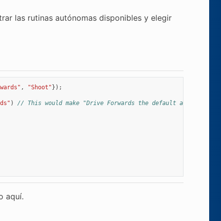
ar las rutinas autónomas disponibles y elegir
wards"
,
"Shoot"
});
ds"
)
// This would make "Drive Forwards the default auto
o aquí.