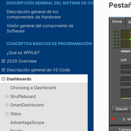
DESCRIPCIÓN GENERAL DEL SISTEMA DE CONTROL
Pestañ
Descripción general de los
componentes de Hardware
Visión general del componente de
Software
CONCEPTOS BÁSICOS DE PROGRAMACIÓN
¿Qué es WPILib?
2026 Overview
Descripción general de VS Code
Dashboards
Choosing a Dashboard
Shuffleboard
SmartDashboard
Glass
AdvantageScope
Elastic