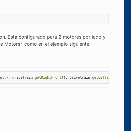
ión. Está configurado para 2 motores por lado y
ve Motors» como en el ejemplo siguiente.
nt
(),
drivetrain
.
getRightFront
(),
drivetrain
.
getLeftBack
(),
driv