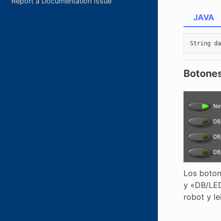
Report a Documentation Issue
JAVA
String
da
Botones
Los boton
y «DB/LED
robot y le