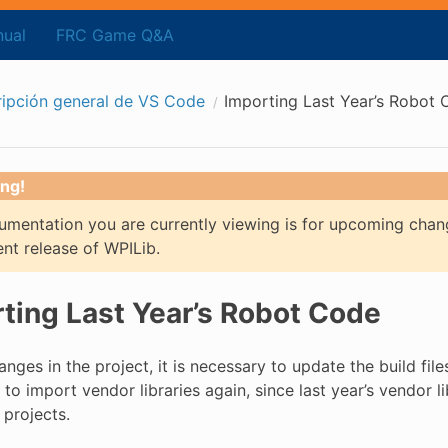
ual
FRC Game Q&A
ipción general de VS Code
Importing Last Year’s Robot
ng!
mentation you are currently viewing is for upcoming chan
ent release of WPILib.
ting Last Year’s Robot Code
nges in the project, it is necessary to update the build files
to import vendor libraries again, since last year’s vendor 
s projects.