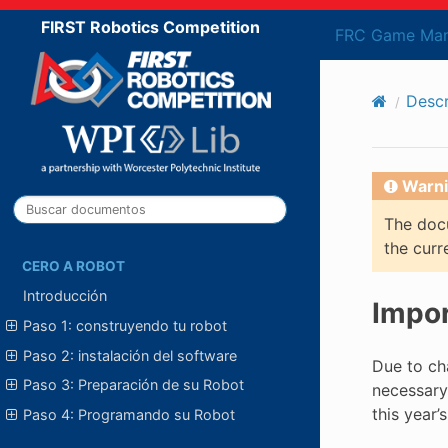
FIRST Robotics Competition
FRC Game Man
Descr
Warni
The docu
the curr
CERO A ROBOT
Introducción
Impor
Paso 1: construyendo tu robot
Paso 2: instalación del software
Due to cha
Paso 3: Preparación de su Robot
necessary 
this year’
Paso 4: Programando su Robot