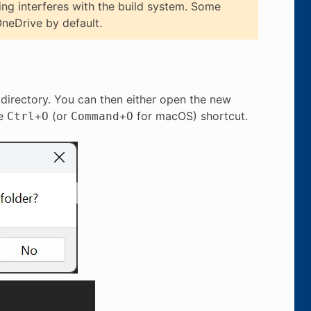
ng interferes with the build system. Some
neDrive by default.
 directory. You can then either open the new
he
(or
for macOS) shortcut.
Ctrl
+
O
Command
+
O