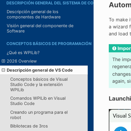
DESCRIPCIÓN GENERAL DEL SISTEMA DE CONTROL
Autom
Descripción general de los
componentes de Hardware
To make i
Visión general del componente de
a wizard 
Software
and load 
CONCEPTOS BÁSICOS DE PROGRAMACIÓN
Impor
¿Qué es WPILib?
The impo
2026 Overview
regenera
Descripción general de VS Code
changes 
Conceptos básicos de Visual
again, s
Studio Code y la extensión
WPILib
Launchi
Comandos WPILib en Visual
Studio Code
Creando un programa para el
robot
Bibliotecas de 3ros