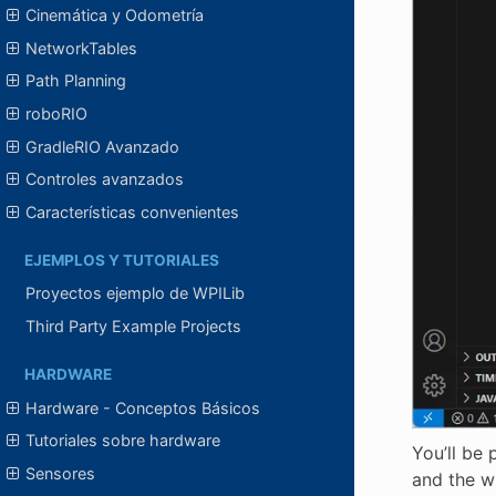
Cinemática y Odometría
NetworkTables
Path Planning
roboRIO
GradleRIO Avanzado
Controles avanzados
Características convenientes
EJEMPLOS Y TUTORIALES
Proyectos ejemplo de WPILib
Third Party Example Projects
HARDWARE
Hardware - Conceptos Básicos
Tutoriales sobre hardware
You’ll be 
Sensores
and the w