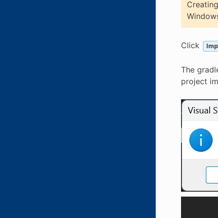
Creating
Windows 
Click
Imp
The gradl
project i