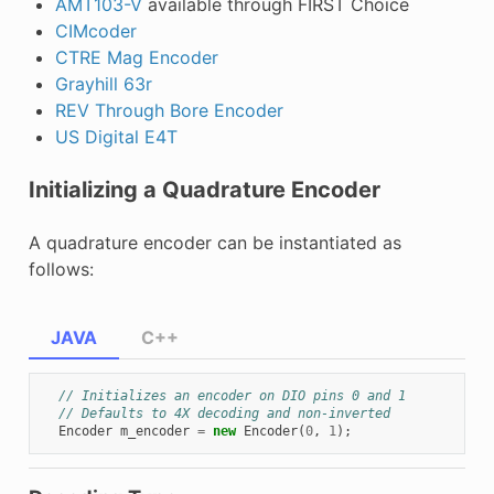
AMT103-V
available through FIRST Choice
CIMcoder
CTRE Mag Encoder
Grayhill 63r
REV Through Bore Encoder
US Digital E4T
Initializing a Quadrature Encoder
A quadrature encoder can be instantiated as
follows:
JAVA
C++
// Initializes an encoder on DIO pins 0 and 1
// Defaults to 4X decoding and non-inverted
Encoder
m_encoder
=
new
Encoder
(
0
,
1
);