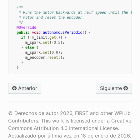
/**
   * Runs the motor backwards at half speed until the limi
   * motor and reset the encoder.
   */
@Override
public
void
autonomousPeriodic
()
{
if
(
!
m_limit
.
get
())
{
m_spark
.
set
(
-
0.5
);
}
else
{
m_spark
.
set
(
0.0
);
m_encoder
.
reset
();
}
}
Anterior
Siguiente
© Derechos de autor 2026, FIRST and other WPILib
Contributors. This work is licensed under a Creative
Commons Attribution 4.0 International License.
Actualizado por última vez en 18 de enero de 2026.