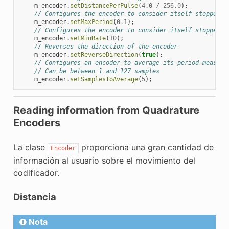
m_encoder
.
setDistancePerPulse
(
4.0
/
256.0
);
// Configures the encoder to consider itself stopped a
m_encoder
.
setMaxPeriod
(
0.1
);
// Configures the encoder to consider itself stopped w
m_encoder
.
setMinRate
(
10
);
// Reverses the direction of the encoder
m_encoder
.
setReverseDirection
(
true
);
// Configures an encoder to average its period measure
// Can be between 1 and 127 samples
m_encoder
.
setSamplesToAverage
(
5
);
Reading information from Quadrature
Encoders
La clase
proporciona una gran cantidad de
Encoder
información al usuario sobre el movimiento del
codificador.
Distancia
Nota