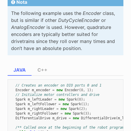
Nota
The following example uses the
Encoder
class,
but is similar if other
DutyCycleEncoder
or
AnalogEncoder
is used. However, quadrature
encoders are typically better suited for
drivetrains since they roll over many times and
don’t have an absolute position.
JAVA
C++
// Creates an encoder on DIO ports 0 and 1
Encoder
m_encoder
=
new
Encoder
(
0
,
1
);
// Initialize motor controllers and drive
Spark
m_leftLeader
=
new
Spark
(
0
);
Spark
m_leftFollower
=
new
Spark
(
1
);
Spark
m_rightLeader
=
new
Spark
(
2
);
Spark
m_rightFollower
=
new
Spark
(
3
);
DifferentialDrive
m_drive
=
new
DifferentialDrive
(
m_left
/** Called once at the beginning of the robot program. *