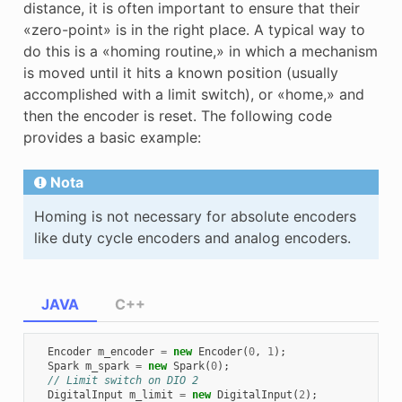
distance, it is often important to ensure that their
«zero-point» is in the right place. A typical way to
do this is a «homing routine,» in which a mechanism
is moved until it hits a known position (usually
accomplished with a limit switch), or «home,» and
then the encoder is reset. The following code
provides a basic example:
Nota
Homing is not necessary for absolute encoders
like duty cycle encoders and analog encoders.
JAVA
C++
Encoder
m_encoder
=
new
Encoder
(
0
,
1
);
Spark
m_spark
=
new
Spark
(
0
);
// Limit switch on DIO 2
DigitalInput
m_limit
=
new
DigitalInput
(
2
);