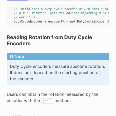
// Initializes a duty cycle encoder on DIO pins 0 to ret
// a full rotation, with the encoder reporting 0 half wa
// out of 4)
DutyCycleEncoder
m_encoderFR
=
new
DutyCycleEncoder
(
0
,
4
Reading Rotation from Duty Cycle
Encoders
Nota
Duty Cycle encoders measure absolute rotation.
It does not depend on the starting position of
the encoder.
Users can obtain the rotation measured by the
encoder with the
method:
get()