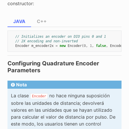
constructor:
JAVA
C++
// Initializes an encoder on DIO pins 0 and 1
// 2X encoding and non-inverted
Encoder
m_encoder2x
=
new
Encoder
(
0
,
1
,
false
,
Encoder
.
E
Configuring Quadrature Encoder
Parameters
Nota
La clase
no hace ninguna suposición
Encoder
sobre las unidades de distancia; devolverá
valores en las unidades que se hayan utilizado
para calcular el valor de distancia por pulso. De
este modo, los usuarios tienen un control