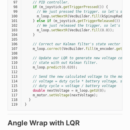
 97
// PID controller.
 98
if
(
m_joystick
.
getTriggerPressed
())
{
 99
// We just pressed the trigger, so let's set 
100
m_loop
.
setNextR
(
VecBuilder
.
fill
(
kSpinupRadPer
101
}
else
if
(
m_joystick
.
getTriggerReleased
())
{
102
// We just released the trigger, so let's spi
103
m_loop
.
setNextR
(
VecBuilder
.
fill
(
0.0
));
104
}
105
106
// Correct our Kalman filter's state vector est
107
m_loop
.
correct
(
VecBuilder
.
fill
(
m_encoder
.
getRat
108
109
// Update our LQR to generate new voltage comma
110
// state with out Kalman filter.
111
m_loop
.
predict
(
0.020
);
112
113
// Send the new calculated voltage to the motor
114
// voltage = duty cycle * battery voltage, so
115
// duty cycle = voltage / battery voltage
116
double
nextVoltage
=
m_loop
.
getU
(
0
);
117
m_motor
.
setVoltage
(
nextVoltage
);
118
}
119
}
Angle Wrap with LQR