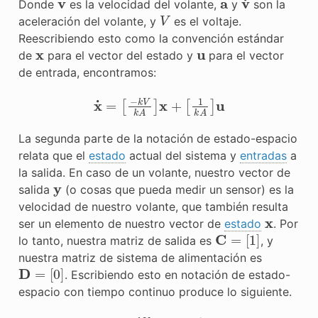
Donde
es la velocidad del volante,
y
son la
V
aceleración del volante, y
es el voltaje.
Reescribiendo esto como la convención estándar
x
u
de
para el vector del estado y
para el vector
de entrada, encontramos:
x
˙
=
[
−
k
V
k
A
]
x
+
[
1
k
A
]
u
La segunda parte de la notación de estado-espacio
relata que el
estado
actual del sistema y
entradas
a
la
salida
. En caso de un volante, nuestro vector de
y
salida
(o cosas que pueda medir un sensor) es la
velocidad de nuestro volante, que también resulta
x
ser un elemento de nuestro vector de
estado
. Por
C
=
[
1
]
lo tanto, nuestra matriz de salida es
, y
nuestra matriz de sistema de alimentación es
D
=
[
0
]
. Escribiendo esto en notación de estado-
espacio con tiempo continuo produce lo siguiente.