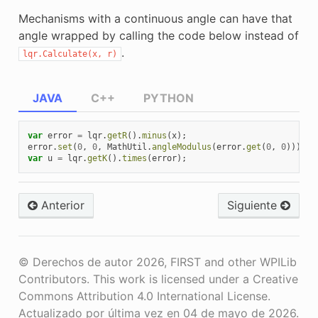
Mechanisms with a continuous angle can have that
angle wrapped by calling the code below instead of
.
lqr.Calculate(x,
r)
JAVA
C++
PYTHON
var
error
=
lqr
.
getR
().
minus
(
x
);
error
.
set
(
0
,
0
,
MathUtil
.
angleModulus
(
error
.
get
(
0
,
0
)));
var
u
=
lqr
.
getK
().
times
(
error
);
Anterior
Siguiente
© Derechos de autor 2026, FIRST and other WPILib
Contributors. This work is licensed under a Creative
Commons Attribution 4.0 International License.
Actualizado por última vez en 04 de mayo de 2026.