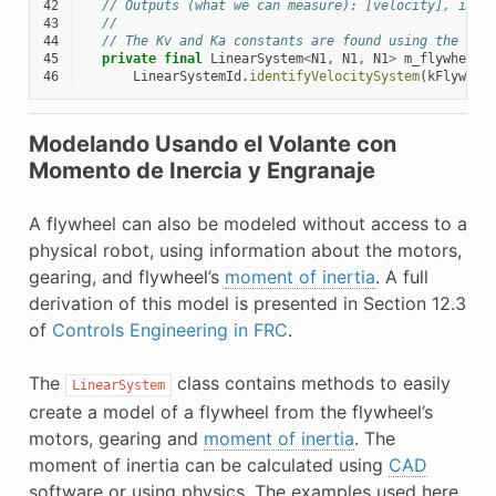
42
// Outputs (what we can measure): [velocity], in r
43
//
44
// The Kv and Ka constants are found using the FRC
45
private
final
LinearSystem
<
N1
,
N1
,
N1
>
m_flywheelP
46
LinearSystemId
.
identifyVelocitySystem
(
kFlywhee
Modelando Usando el Volante con
Momento de Inercia y Engranaje
A flywheel can also be modeled without access to a
physical robot, using information about the motors,
gearing, and flywheel’s
moment of inertia
. A full
derivation of this model is presented in Section 12.3
of
Controls Engineering in FRC
.
The
class contains methods to easily
LinearSystem
create a model of a flywheel from the flywheel’s
motors, gearing and
moment of inertia
. The
moment of inertia can be calculated using
CAD
software or using physics. The examples used here