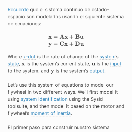
Recuerde
que el sistema continuo de estado-
espacio son modelados usando el siguiente sistema
de ecuaciones:
x
˙
=
A
x
+
B
u
y
=
C
x
+
D
u
Where
x-dot
is the rate of change of the
system
’s
x
u
state
,
is the system’s current state,
is the
input
y
to the system, and
is the system’s
output
.
Let’s use this system of equations to model our
flywheel in two different ways. We’ll first model it
using
system identification
using the SysId
toolsuite, and then model it based on the motor and
flywheel’s
moment of inertia
.
El primer paso para construir nuestro sistema