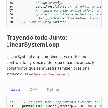
65
// aggressively.
66
VecBuilder
.
fill
(
12.0
),
// relms. Control e
67
// heavily penalize control effort, or mak
68
// starting point because that is the (app
69
0.020
);
// Nominal time between loops. 0.0
70
// lower if using notifiers.
Trayendo todo Junto:
LinearSystemLoop
LinearSystemLoop combina nuestro sistema,
controlador, y observador que creamos antes. El
constructor que se muestra también crea una
instancia
.
PlantInversionFeedforward
Java
C++
Python
72
// The state-space loop combines a controller, obs
73
private
final
LinearSystemLoop
<
N1
,
N1
,
N1
>
m_loop