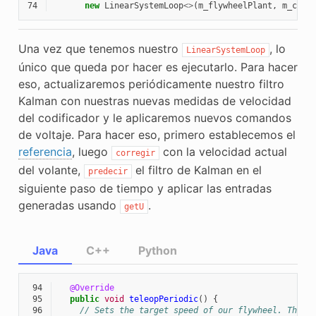
74
new
LinearSystemLoop
<>
(
m_flywheelPlant
,
m_cont
Una vez que tenemos nuestro
, lo
LinearSystemLoop
único que queda por hacer es ejecutarlo. Para hacer
eso, actualizaremos periódicamente nuestro filtro
Kalman con nuestras nuevas medidas de velocidad
del codificador y le aplicaremos nuevos comandos
de voltaje. Para hacer eso, primero establecemos el
referencia
, luego
con la velocidad actual
corregir
del volante,
el filtro de Kalman en el
predecir
siguiente paso de tiempo y aplicar las entradas
generadas usando
.
getU
Java
C++
Python
 94
@Override
 95
public
void
teleopPeriodic
()
{
 96
// Sets the target speed of our flywheel. This 