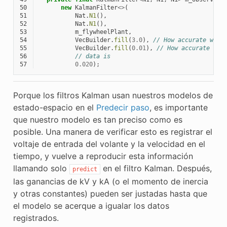
50
new
KalmanFilter
<>
(
51
Nat
.
N1
(),
52
Nat
.
N1
(),
53
m_flywheelPlant
,
54
VecBuilder
.
fill
(
3.0
),
// How accurate we t
55
VecBuilder
.
fill
(
0.01
),
// How accurate we 
56
// data is
57
0.020
);
Porque los filtros Kalman usan nuestros modelos de
estado-espacio en el
Predecir paso
, es importante
que nuestro modelo es tan preciso como es
posible. Una manera de verificar esto es registrar el
voltaje de entrada del volante y la velocidad en el
tiempo, y vuelve a reproducir esta información
llamando solo
en el filtro Kalman. Después,
predict
las ganancias de kV y kA (o el momento de inercia
y otras constantes) pueden ser justadas hasta que
el modelo se acerque a igualar los datos
registrados.