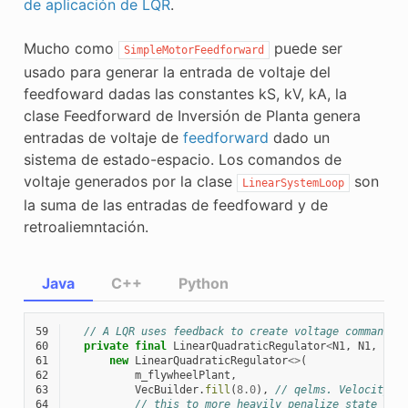
de aplicación de LQR
.
Mucho como
puede ser
SimpleMotorFeedforward
usado para generar la entrada de voltaje del
feedfoward dadas las constantes kS, kV, kA, la
clase Feedforward de Inversión de Planta genera
entradas de voltaje de
feedforward
dado un
sistema de estado-espacio. Los comandos de
voltaje generados por la clase
son
LinearSystemLoop
la suma de las entradas de feedfoward y de
retroaliemntación.
Java
C++
Python
59
// A LQR uses feedback to create voltage commands.
60
private
final
LinearQuadraticRegulator
<
N1
,
N1
,
N1
>
61
new
LinearQuadraticRegulator
<>
(
62
m_flywheelPlant
,
63
VecBuilder
.
fill
(
8.0
),
// qelms. Velocity e
64
// this to more heavily penalize state exc