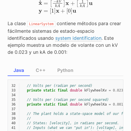
x
˙
=
[
−
k
V
k
A
]
x
+
[
1
k
A
]
u
y
=
[
1
]
x
+
[
0
]
u
La clase
contiene métodos para crear
LinearSystem
fácilmente sistemas de estado-espacio
identificados usando
system identification
. Este
ejemplo muestra un modelo de volante con un kV
de 0.023 y un kA de 0.001:
Java
C++
Python
32
// Volts per (radian per second)
33
private
static
final
double
kFlywheelKv
=
0.023
;
34
35
// Volts per (radian per second squared)
36
private
static
final
double
kFlywheelKa
=
0.001
;
37
38
// The plant holds a state-space model of our flyw
39
//
40
// States: [velocity], in radians per second.
41
// Inputs (what we can "put in"): [voltage], in vo