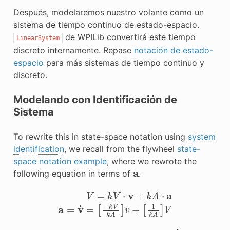
Después, modelaremos nuestro volante como un
sistema de tiempo continuo de estado-espacio.
de WPILib convertirá este tiempo
LinearSystem
discreto internamente. Repase
notación de estado-
espacio
para más sistemas de tiempo continuo y
discreto.
Modelando con Identificación de
Sistema
To rewrite this in state-space notation using
system
identification
, we recall from the flywheel
state-
space notation example
, where we rewrote the
a
following equation in terms of
.
V
=
k
V
⋅
v
+
k
A
⋅
a
a
=
v
˙
=
[
−
k
V
k
A
]
v
+
[
1
k
A
]
V
v
a
v
˙