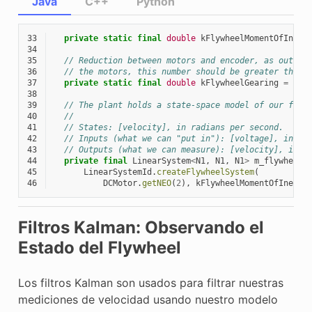
Java
C++
Python
33
private
static
final
double
kFlywheelMomentOfInert
34
35
// Reduction between motors and encoder, as output
36
// the motors, this number should be greater than 
37
private
static
final
double
kFlywheelGearing
=
1.0
38
39
// The plant holds a state-space model of our flyw
40
//
41
// States: [velocity], in radians per second.
42
// Inputs (what we can "put in"): [voltage], in vo
43
// Outputs (what we can measure): [velocity], in r
44
private
final
LinearSystem
<
N1
,
N1
,
N1
>
m_flywheelP
45
LinearSystemId
.
createFlywheelSystem
(
46
DCMotor
.
getNEO
(
2
),
kFlywheelMomentOfInerti
Filtros Kalman: Observando el
Estado del Flywheel
Los filtros Kalman son usados para filtrar nuestras
mediciones de velocidad usando nuestro modelo