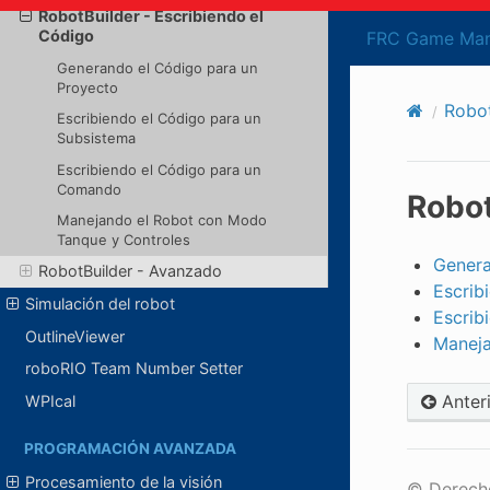
RobotBuilder - Escribiendo el
Código
FRC Game Man
Generando el Código para un
Proyecto
Robot
Escribiendo el Código para un
Subsistema
Escribiendo el Código para un
Comando
Robot
Manejando el Robot con Modo
Tanque y Controles
Genera
RobotBuilder - Avanzado
Escrib
Simulación del robot
Escrib
OutlineViewer
Maneja
roboRIO Team Number Setter
Anter
WPIcal
PROGRAMACIÓN AVANZADA
Procesamiento de la visión
© Derecho