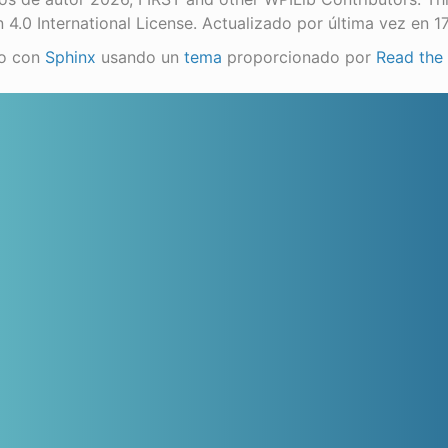
n 4.0 International License.
Actualizado por última vez en 1
o con
Sphinx
usando un
tema
proporcionado por
Read the