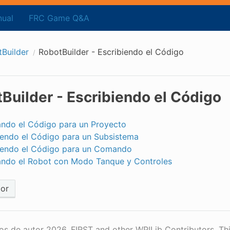
ual
FRC Game Q&A
Builder
RobotBuilder - Escribiendo el Código
Builder - Escribiendo el Código
ndo el Código para un Proyecto
iendo el Código para un Subsistema
iendo el Código para un Comando
ndo el Robot con Modo Tanque y Controles
ior
s de autor 2026, FIRST and other WPILib Contributors. Th