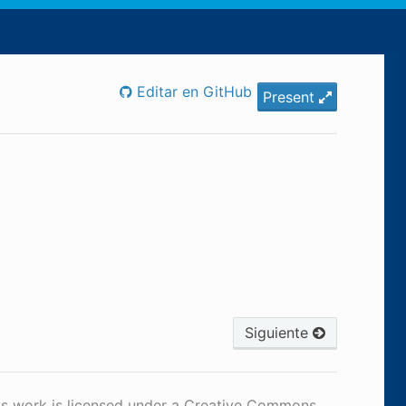
Editar en GitHub
Present
Siguiente
is work is licensed under a Creative Commons