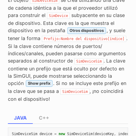
SimDeviceSim
de cadena idéntica a la que el proveedor utilizó
para construir el
subyacente en su clase
SimDevice
de dispositivo. Esta clave es la que muestra el
dispositivo en la pestaña
, y suele
Otros dispositivos
tener la forma
.
Prefijo:Nombre
del
dispositivo[índice]
Si la clave contiene números de puertos/
índices/canales, pueden pasarse como argumentos
separados al constructor de
. La clave
SimDeviceSim
contiene un prefijo que está oculto por defecto en
la SimGUI, puede mostrarse seleccionando la
opción
. Si no se incluye este prefijo en
Show prefix
la clave que se pasa a
, ¡no coincidirá
SimDeviceSim
con el dispositivo!
JAVA
C++
SimDeviceSim
device
=
new
SimDeviceSim
(
deviceKey
,
index
);