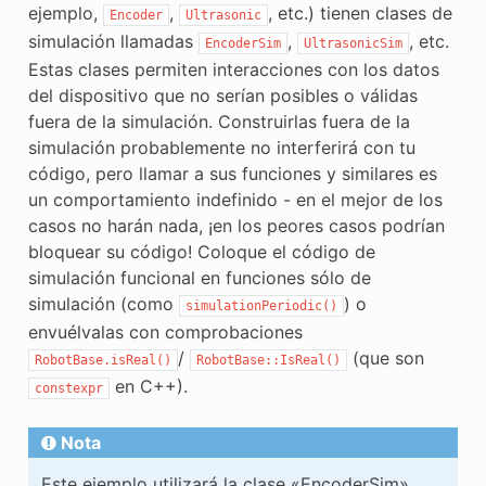
ejemplo,
,
, etc.) tienen clases de
E CONTROL
Encoder
Ultrasonic
simulación llamadas
,
, etc.
EncoderSim
UltrasonicSim
Estas clases permiten interacciones con los datos
del dispositivo que no serían posibles o válidas
fuera de la simulación. Construirlas fuera de la
simulación probablemente no interferirá con tu
ÓN
código, pero llamar a sus funciones y similares es
un comportamiento indefinido - en el mejor de los
casos no harán nada, ¡en los peores casos podrían
bloquear su código! Coloque el código de
simulación funcional en funciones sólo de
simulación (como
) o
simulationPeriodic()
envuélvalas con comprobaciones
/
(que son
RobotBase.isReal()
RobotBase::IsReal()
en C++).
constexpr
Nota
Este ejemplo utilizará la clase «EncoderSim»