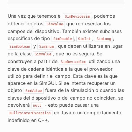
Una vez que tenemos el
, podemos
SimDeviceSim
obtener objetos
que representan los
SimValue
campos del dispositivo. También existen subclases
específicas de tipo
,
,
,
SimDouble
SimInt
SimLong
y
, que deben utilizarse en lugar
SimBoolean
SimEnum
de la clase
, que no es segura. Se
SimValue
construyen a partir de
utilizando una
SimDeviceSim
clave de cadena idéntica a la que el proveedor
utilizó para definir el campo. Esta clave es la que
aparece en la SimGUI. Si se intenta recuperar un
objeto
fuera de la simulación o cuando las
SimValue
claves del dispositivo o del campo no coinciden, se
devolverá
- esto puede causar una
null
en Java o un comportamiento
NullPointerException
indefinido en C++.