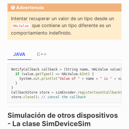
Advertencia
Intentar recuperar un valor de un tipo desde un
que contiene un tipo diferente es un
HALValue
comportamiento indefinido.
JAVA
C++
NotifyCallback
callback
=
(
String
name
,
HALValue
value
)
->
if
(
value
.
getType
()
==
HALValue
.
kInt
)
{
System
.
out
.
println
(
"Value of "
+
name
+
" is "
+
value
}
}
CallbackStore
store
=
simEncoder
.
registerCountCallback
(
cal
store
.
close
();
// cancel the callback
Simulación de otros dispositivos
- La clase SimDeviceSim