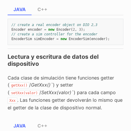
JAVA
C++
// create a real encoder object on DIO 2,3
Encoder
encoder
=
new
Encoder
(
2
,
3
);
// create a sim controller for the encoder
EncoderSim
simEncoder
=
new
EncoderSim
(
encoder
);
Lectura y escritura de datos del
dispositivo
Cada clase de simulación tiene funciones getter
(
/
GetXxx()`
) y setter
getXxx()
(
/
SetXxx(valor)`
) para cada campo
setXxx(valor)
. Las funciones getter devolverán lo mismo que
Xxx
el getter de la clase de dispositivo normal.
JAVA
C++