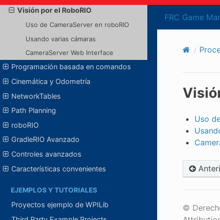
Visión por el RoboRIO
FRC Game Man
Uso de CameraServer en roboRIO
Usando varias cámaras
Proce
CameraServer Web Interface
Programación basada en comandos
Cinemática y Odometría
Visió
NetworkTables
Path Planning
Uso de
roboRIO
Usando
GradleRIO Avanzado
Camera
Controles avanzados
Anter
Características convenientes
EJEMPLOS Y TUTORIALES
Proyectos ejemplo de WPILib
© Derecho
Attributio
Third Party Example Projects