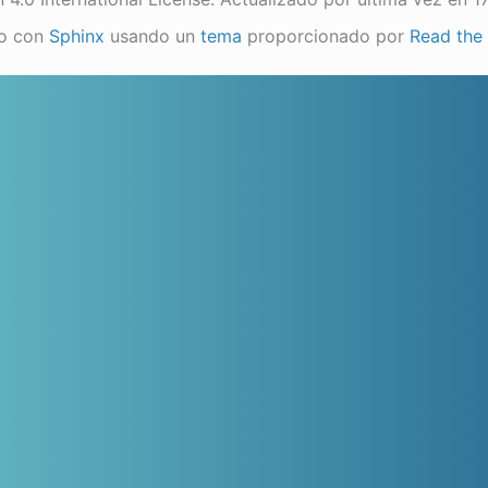
o con
Sphinx
usando un
tema
proporcionado por
Read the