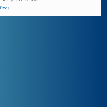
 Docs
.