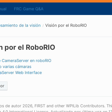
ual
FRC Game Q&A
samiento de la visión
Visión por el RoboRIO
n por el RoboRIO
 CameraServer en roboRIO
 varias cámaras
Server Web Interface
ior
s de autor 2026, FIRST and other WPILib Contributors. Th
n 4.0 International License.
Actualizado por última vez en 1